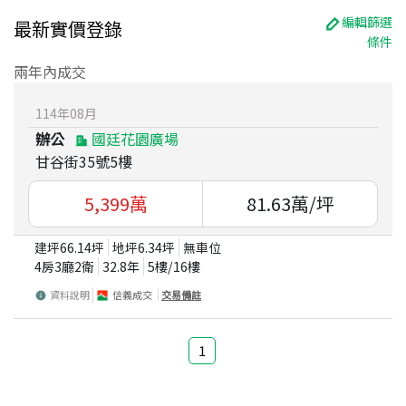
編輯篩選
最新實價登錄
條件
兩年內成交
114
年
08
月
辦公
國廷花園廣場
甘谷街35號5樓
5,399
萬
81.63
萬/坪
建坪
66.14
坪
地坪
6.34
坪
無車位
4房3廳2衛
32.8
年
5
樓/
16
樓
資料說明
信義成交
交易備註
1