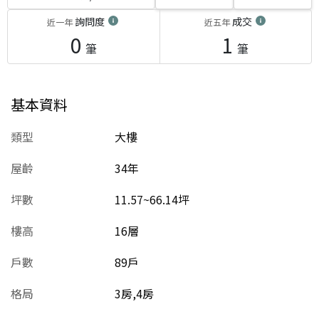
詢問度
成交
近一年
近五年
0
1
筆
筆
基本資料
類型
大樓
屋齡
34
年
坪數
11.57~66.14坪
樓高
16層
戶數
89戶
格局
3房,4房