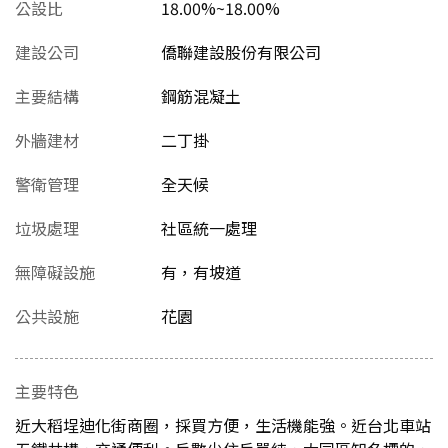
公設比
18.00%~18.00%
建設公司
僑聯建設股份有限公司
主要結構
鋼筋混凝土
外牆建材
二丁掛
警衛管理
全天候
垃圾處理
社區統一處理
無障礙設施
有，有坡道
公共設施
花園
主要特色
近大稻埕迪化街商圈，採買方便，生活機能強。近台北車站