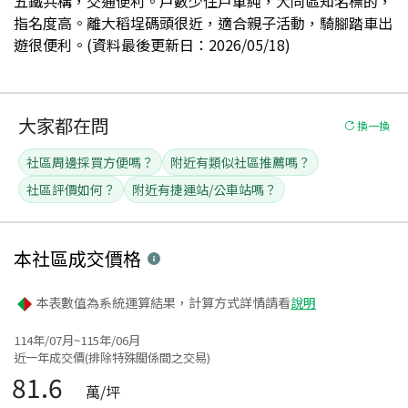
五鐵共構，交通便利。戶數少住戶單純，大同區知名標的，
指名度高。離大稻埕碼頭很近，適合親子活動，騎腳踏車出
遊很便利。(資料最後更新日：2026/05/18)
大家都在問
換一換
社區周邊採買方便嗎？
附近有類似社區推薦嗎？
社區評價如何？
附近有捷運站/公車站嗎？
本社區
成交價格
本表數值為系統運算結果，計算方式詳情請看
說明
114年/07月~115年/06月
近一年成交價(排除特殊關係間之交易)
81.6
萬/坪