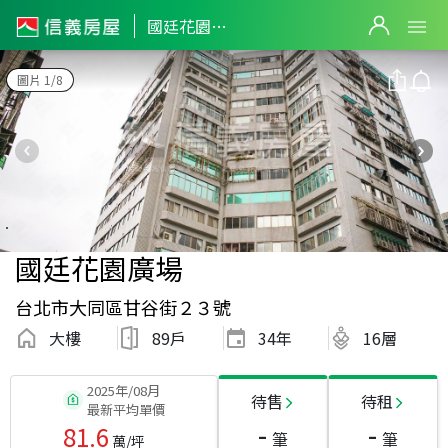
國廷花園廣場
圖片 1/8
國廷花園廣場
台北市大同區甘谷街２３號
大樓
89戶
34
年
16層
2025年/08月
待售
待租
最新平均單價
-
-
81.6
筆
筆
萬/坪