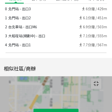
0
北門站 - 出口3
6
分鐘 /
429m
1
北門站 - 出口2
6.1
分鐘 /
451m
2
台北車站 - 出口M6
6.9
分鐘 /
503m
3
大稻埕站(規劃中) - 出口
7.1
分鐘 /
555m
4
北門站 - 出口1
7.7
分鐘 /
567m
相似社區/商辦