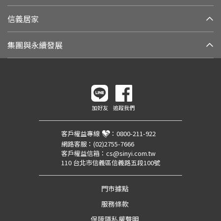
信義居家
集團與永續發展
加好友
追蹤我們
客戶權益專線
：
0800-211-922
網路客服：
(02)2755-7666
客戶權益信箱：
cs@sinyi.com.tw
110 台北市信義區信義路五段100號
門市據點
服務條款
保障隱私權聲明