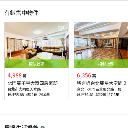
有銷售中物件
相似
社區
相似
社區
4,988
6,356
萬
萬
北門雙子星大器四房豪邸
稀有近台北雙星大空間２
台北市大同區天水路
台北市大同區重慶北路一段
建坪
55.88
4房2廳
29.0年
建坪
79.48
4房2廳
37.8年
周邊生活機能