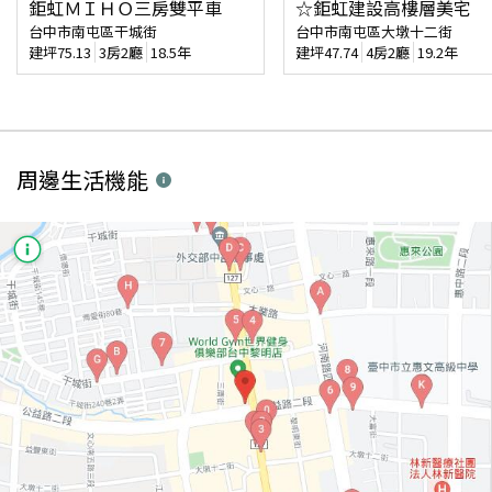
鉅虹ＭＩＨＯ三房雙平車
☆鉅虹建設高樓層美宅
台中市南屯區干城街
台中市南屯區大墩十二街
建坪
75.13
3房2廳
18.5年
建坪
47.74
4房2廳
19.2年
周邊生活機能