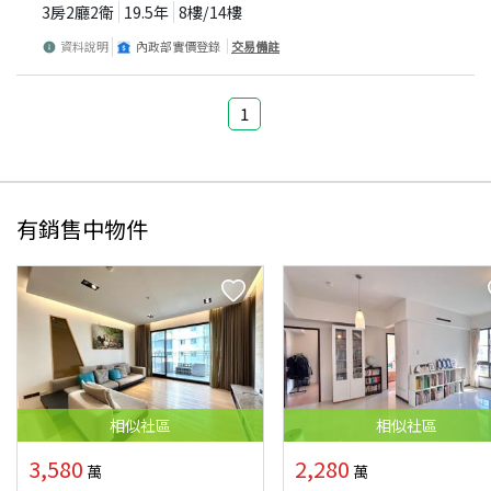
3房2廳2衛
19.5
年
8
樓/
14
樓
資料說明
內政部實價登錄
交易備註
1
有銷售中物件
相似
社區
相似
社區
3,580
2,280
萬
萬