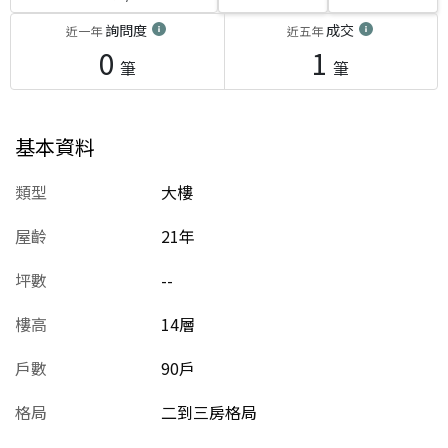
詢問度
成交
近一年
近五年
0
1
筆
筆
基本資料
類型
大樓
屋齡
21
年
坪數
--
樓高
14層
戶數
90戶
格局
二到三房格局