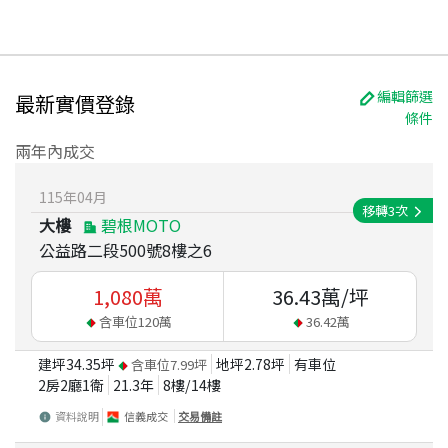
編輯篩選
最新實價登錄
條件
兩年內成交
115
年
04
月
移轉
3
次
大樓
碧根MOTO
公益路二段500號8樓之6
1,080
萬
36.43
萬/坪
含車位
120
萬
36.42
萬
建坪
34.35
坪
地坪
2.78
坪
有車位
含車位
7.99
坪
2房2廳1衛
21.3
年
8
樓/
14
樓
資料說明
信義成交
交易備註