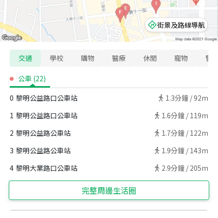
街景及路線導航
交通
學校
購物
醫療
休閒
寵物
警
公車
(
22
)
0
黎明公益路口公車站
1.3
分鐘 /
92m
1
黎明公益路口公車站
1.6
分鐘 /
119m
2
黎明公益路公車站
1.7
分鐘 /
122m
3
黎明公益路公車站
1.9
分鐘 /
143m
4
黎明大業路口公車站
2.9
分鐘 /
205m
完整周邊生活圈