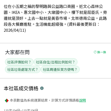
位在小五期之稱的黎明路與公益路口商圈。近文心森林公
園、IKEA、惠文國中小、大墩國中小。樓下就是屈臣氏。旁
邊就是頂好。上去一點就是黃昏市場。北崇德南公益。此路
段各大餐廳進駐。生活機能超級強。(資料最後更新日：
2026/04/11)
大家都在問
換一換
社區評價如何？
社區自住/出租比例如何？
社區垃圾處理方式？
社區周邊採買方便嗎？
本社區
成交價格
本表數值為系統運算結果，計算方式詳情請看
說明
115年/04月~115年/06月