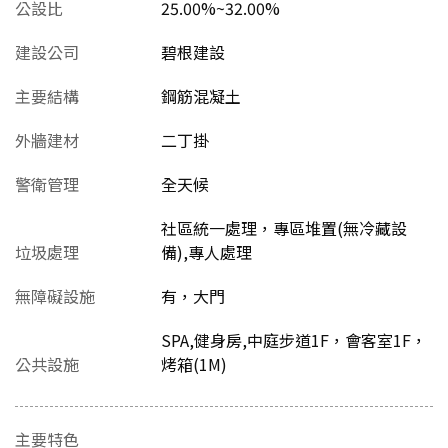
公設比
25.00%~32.00%
建設公司
碧根建設
主要結構
鋼筋混凝土
外牆建材
二丁掛
警衛管理
全天候
社區統一處理，專區堆置(無冷藏設
垃圾處理
備),專人處理
無障礙設施
有，大門
SPA,健身房,中庭步道1F，會客室1F，
公共設施
烤箱(1M)
主要特色