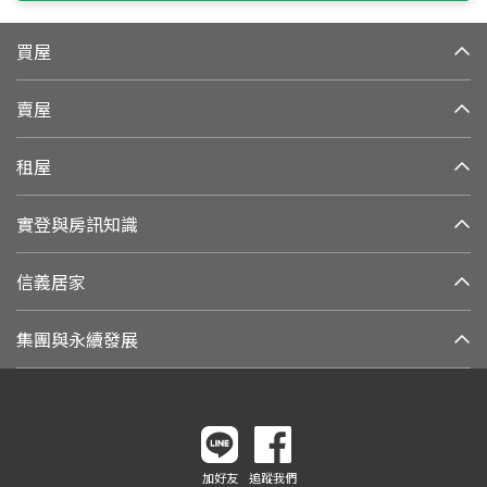
買屋
賣屋
租屋
實登與房訊知識
信義居家
集團與永續發展
加好友
追蹤我們