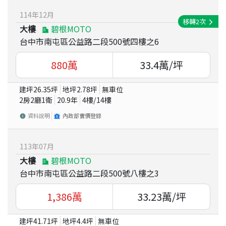
114
年
12
月
移轉
2
次
大樓
碧根MOTO
台中市南屯區公益路二段500號四樓之6
880
萬
33.4
萬/坪
建坪
26.35
坪
地坪
2.78
坪
無車位
2房2廳1衛
20.9
年
4
樓/
14
樓
資料說明
內政部實價登錄
113
年
07
月
大樓
碧根MOTO
台中市南屯區公益路二段500號八樓之3
1,386
萬
33.23
萬/坪
建坪
41.71
坪
地坪
4.4
坪
無車位