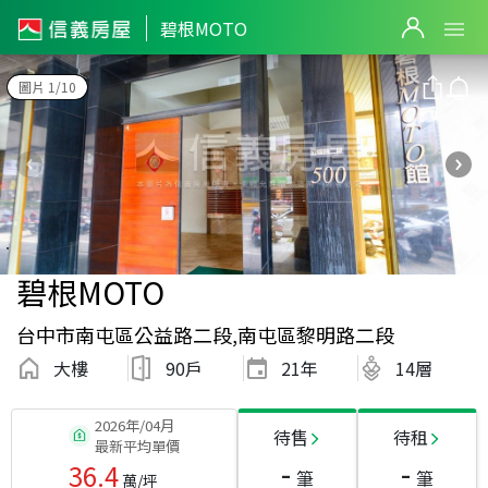
碧根MOTO
圖片 1/10
碧根MOTO
台中市南屯區公益路二段,南屯區黎明路二段
大樓
90戶
21
年
14層
2026年/04月
待售
待租
最新平均單價
-
-
36.4
筆
筆
萬/坪