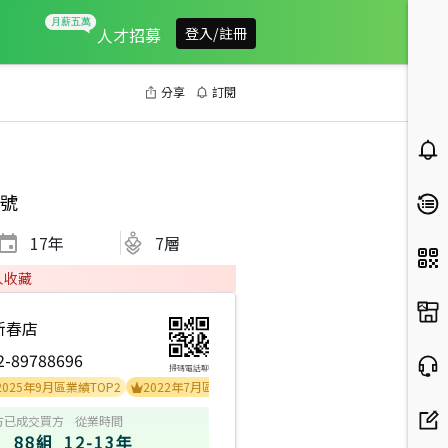
人才招募
登入/註冊
分享
訂閱
號
17
年
7層
人收藏
新春店
2-89788696
掃碼電話聊
年9月區業績TOP2
2022年7月區業績TOP3
2021年10月區業績TOP3
2026
方
已成交買方
從業時間
88組
12-13年