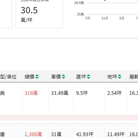
28.8萬
30.5
25萬
萬/坪
7月
11月
3月
型/車位
總價
單價
建坪
地坪
屋
套房
318
萬
33.49
萬
9.5
坪
2.54
坪
16.
華廈
1,300
萬
31
萬
41.93
坪
11.49
坪
16.