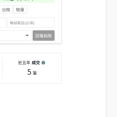
出租
租屋
回電給我
近五年
成交
5
筆