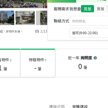
服務需求
我想要
買屋
賣屋
聯絡方式
1
/
13
紹，非物件本身。
皆可(9:00-21:00)
近一年
詢問度
售物件
待租物件
0
1
-
筆
筆
筆
建設公司
崇雅建設