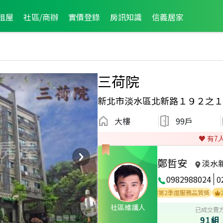
租屋
社區/商辦
實價登錄
房訊知識
信義居家
三荷院
新北市淡水區北新路１９２之１
大樓
99戶
♥️ 有
7
鄭哲安
淡水
0982988024
0
2022年第2季度服務品質獎
2025
社區維護人
已成交賣
91組