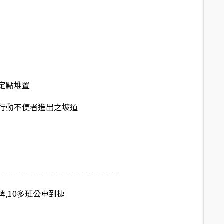
定點堆置
行動不便者進出之坡道
牌,10多班公車到捷