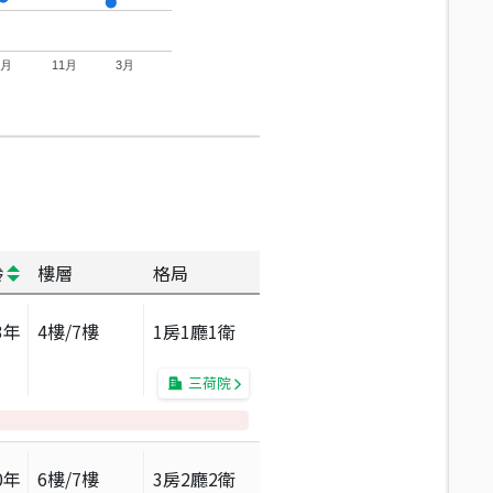
7月
11月
3月
齡
樓層
格局
3
年
4
樓/
7
樓
1房1廳1衛
三荷院
0
年
6
樓/
7
樓
3房2廳2衛