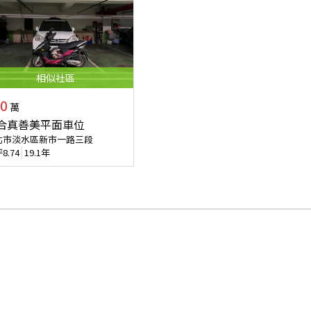
相似
社區
0
萬
合真善美平面車位
北市淡水區新市一路三段
坪
8.74
19.1年