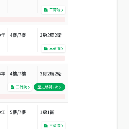
三荷院
0
年
4
樓/
7
樓
3房2廳2衛
三荷院
6
年
4
樓/
7
樓
3房2廳2衛
三荷院
歷史移轉
3
次
9
年
5
樓/
7
樓
1房1衛
三荷院