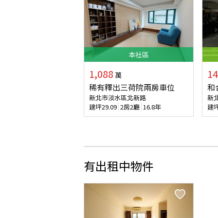
本
社區
1,088
14
萬
稀有釋出三荷院兩房車位
和
新北市淡水區北新路
新
建坪
29.09
2房2廳
16.8年
建
有出租中物件