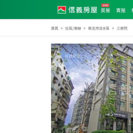
買屋
賣屋
首頁
社區/商辦
新北市淡水區
三荷院