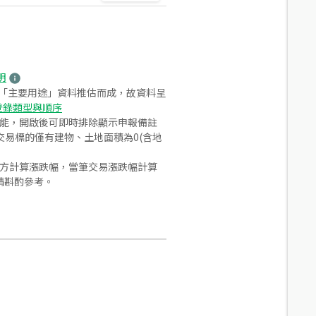
明
之「主要用途」資料推估而成，故資料呈
登錄類型與順序
功能，開啟後可即時排除顯示申報備註
易標的僅有建物、土地面積為0(含地
合方計算漲跌幅，當筆交易漲跌幅計算
請斟酌參考。