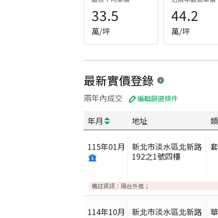
33.5
44.2
萬/坪
萬/坪
最新實價登錄
兩年內成交
編輯篩選條件
年月
地址
類
115
年
01
月
新北市淡水區北新路
192之1號四樓
備註資訊：
陽台外推；
114
年
10
月
新北市淡水區北新路