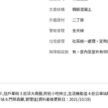
主要結構
鋼筋混凝土
外牆建材
二丁掛
警衛管理
全天候
垃圾處理
社區統一處理，定時
無障礙設施
有，室內至室外有供
數少,住戶單純 3.近淡大商圈,附近小吃林立,生活機能佳 4.近公車站
站 6.門禁森嚴,管理佳(資料最後更新日：2021/10/18)