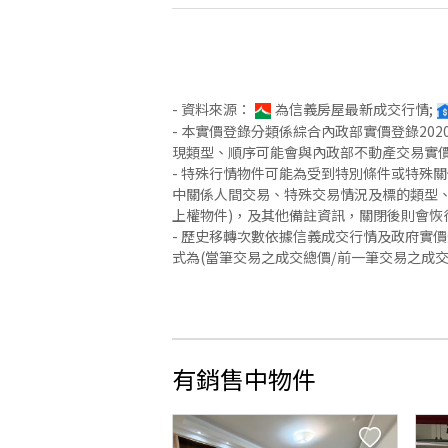
- 資料來源：
為信義房屋最新成交行情;
- 本實價登錄分類係綜合內政部實價登錄2
現類型、順序可能會與內政部不動產交易實
- 特殊行情物件可能為受到特別條件或特殊
中關係人間交易、特殊交易情況及標的類型、
上權物件)，及其他備註資訊，關閉後則會恢
- 歷史移轉次數依據信義成交行情及政府實
式為(當筆交易之成交總價/前一筆交易之成
有銷售中物件