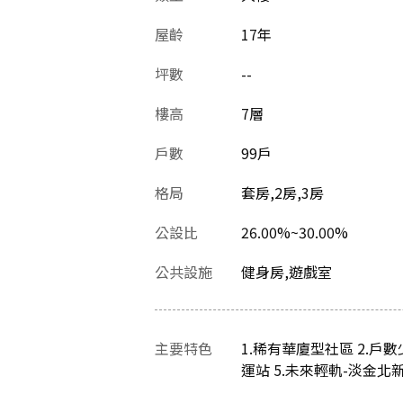
屋齡
17
年
坪數
--
樓高
7層
戶數
99戶
格局
套房,2房,3房
公設比
26.00%~30.00%
公共設施
健身房,遊戲室
主要特色
1.稀有華廈型社區 2.戶
運站 5.未來輕軌-淡金北新