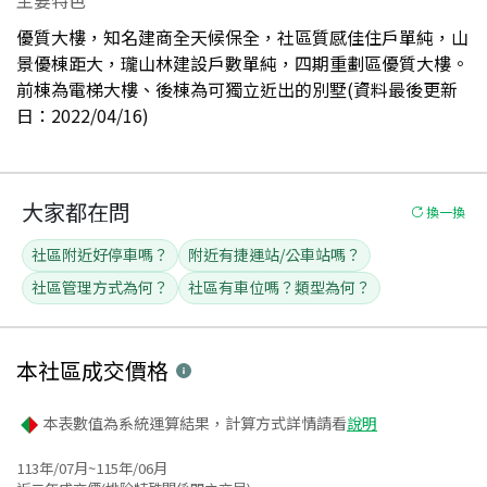
優質大樓，知名建商全天候保全，社區質感佳住戶單純，山
景優棟距大，瓏山林建設戶數單純，四期重劃區優質大樓。
前棟為電梯大樓、後棟為可獨立近出的別墅(資料最後更新
日：2022/04/16)
大家都在問
換一換
社區附近好停車嗎？
附近有捷運站/公車站嗎？
社區管理方式為何？
社區有車位嗎？類型為何？
本社區
成交價格
本表數值為系統運算結果，計算方式詳情請看
說明
113年/07月~115年/06月