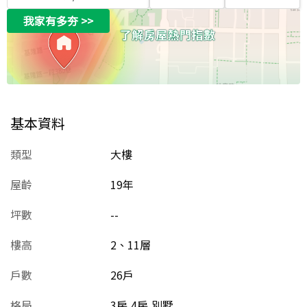
我家有多夯
>>
基本資料
類型
大樓
屋齡
19
年
坪數
--
樓高
2、11層
戶數
26戶
格局
3房,4房,別墅