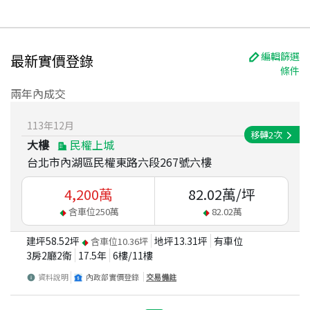
編輯篩選
最新實價登錄
條件
兩年內成交
113
年
12
月
移轉
2
次
大樓
民權上城
台北市內湖區民權東路六段267號六樓
4,200
萬
82.02
萬/坪
含車位
250
萬
82.02
萬
建坪
58.52
坪
地坪
13.31
坪
有車位
含車位
10.36
坪
3房2廳2衛
17.5
年
6
樓/
11
樓
資料說明
內政部實價登錄
交易備註