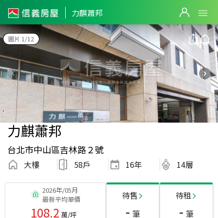
力麒蕭邦
圖片 1/12
力麒蕭邦
台北市中山區吉林路２號
大樓
58戶
16
年
14層
2026年/05月
待售
待租
最新平均單價
-
-
108.2
筆
筆
萬/坪