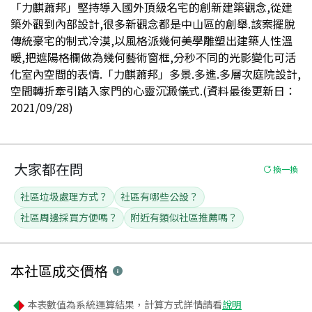
「力麒蕭邦」堅持導入國外頂級名宅的創新建築觀念,從建
築外觀到內部設計,很多新觀念都是中山區的創舉.該案擺脫
傳統豪宅的制式冷漠,以風格派幾何美學雕塑出建築人性溫
暖,把遮陽格欄做為幾何藝術窗框,分秒不同的光影變化可活
化室內空間的表情.「力麒蕭邦」多景.多進.多層次庭院設計,
空間轉折牽引踏入家門的心靈沉澱儀式.(資料最後更新日：
2021/09/28)
大家都在問
換一換
社區垃圾處理方式？
社區有哪些公設？
社區周邊採買方便嗎？
附近有類似社區推薦嗎？
本社區
成交價格
本表數值為系統運算結果，計算方式詳情請看
說明