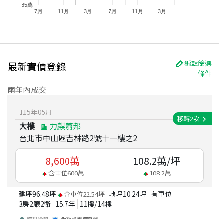
85萬
7月
11月
3月
7月
11月
3月
編輯篩選
最新實價登錄
條件
兩年內成交
115
年
05
月
移轉
2
次
大樓
力麒蕭邦
台北市中山區吉林路2號十一樓之2
8,600
萬
108.2
萬/坪
含車位
600
萬
108.2
萬
建坪
96.48
坪
地坪
10.24
坪
有車位
含車位
22.54
坪
3房2廳2衛
15.7
年
11
樓/
14
樓