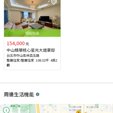
相似
社區
154,000
元
中山精華核心星光大道豪邸
台北市中山區林森北路
整層住家/整層住家
108.32
坪
4房2
廳
周邊生活機能