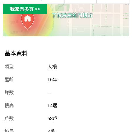
我家有多夯
>>
基本資料
類型
大樓
屋齡
16
年
坪數
--
樓高
14層
戶數
58戶
格局
3房