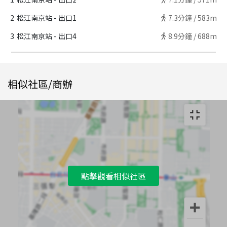
2
松江南京站 - 出口1
7.3
分鐘 /
583m
3
松江南京站 - 出口4
8.9
分鐘 /
688m
相似社區/商辦
點擊觀看相似社區