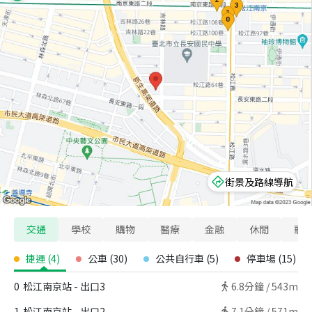
街景及路線導航
交通
學校
購物
醫療
金融
休閒
寵
捷運
(
4
)
公車
(
30
)
公共自行車
(
5
)
停車場
(
15
)
0
松江南京站 - 出口3
6.8
分鐘 /
543m
1
松江南京站 - 出口2
7.1
分鐘 /
571m