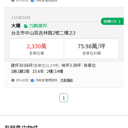
資料說明
內政部實價登錄
115
年
04
月
移轉
3
次
大樓
力麒蕭邦
台北市中山區吉林路2號二樓之3
2,330
萬
75.98
萬/坪
含車位價
含車位計算
建坪
30.66
坪
地坪
3.38
坪
有車位
(含車位
11.27
坪)
3房2廳2衛
15.6
年
2
樓/
14
樓
資料說明
內政部實價登錄
交易備註
1
有銷售中物件