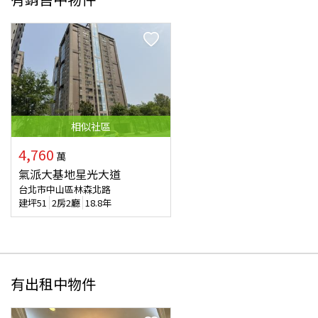
相似
社區
4,760
萬
氣派大基地星光大道
台北市中山區林森北路
建坪
51
2房2廳
18.8年
有出租中物件