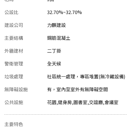
公設比
32.70%~32.70%
建設公司
力麒建設
主要結構
鋼筋混凝土
外牆建材
二丁掛
警衛管理
全天候
垃圾處理
社區統一處理，專區堆置(無冷藏設備)
無障礙設施
有，室內至室外有無障礙空間
公共設施
花園,健身房,圖書室,交誼廳,會議室
主要特色