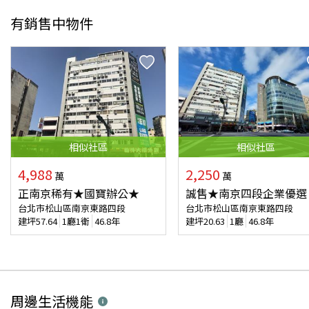
有銷售中物件
相似
社區
相似
社區
4,988
2,250
萬
萬
正南京稀有★國寶辦公★
誠售★南京四段企業優選
台北市松山區南京東路四段
台北市松山區南京東路四段
建坪
57.64
1廳1衛
46.8年
建坪
20.63
1廳
46.8年
周邊生活機能