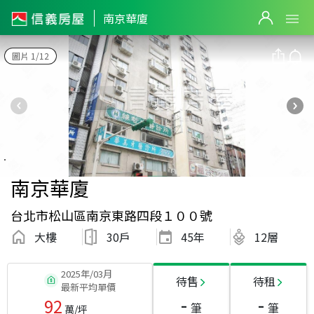
南京華廈
圖片 1/12
南京華廈
台北市松山區南京東路四段１００號
大樓
30戶
45
年
12層
2025年/03月
待售
待租
最新平均單價
-
-
92
筆
筆
萬/坪