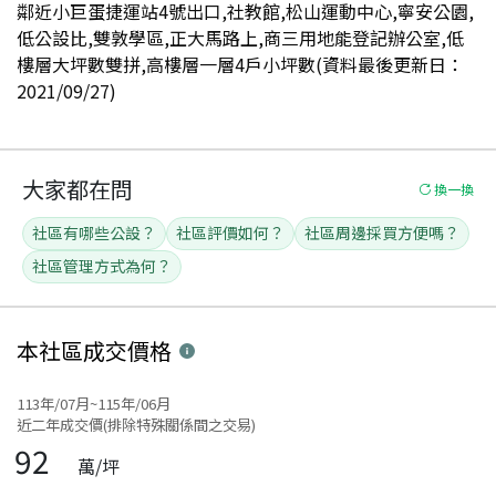
鄰近小巨蛋捷運站4號出口,社教館,松山運動中心,寧安公園,
低公設比,雙敦學區,正大馬路上,商三用地能登記辦公室,低
樓層大坪數雙拼,高樓層一層4戶小坪數(資料最後更新日：
2021/09/27)
大家都在問
換一換
社區有哪些公設？
社區評價如何？
社區周邊採買方便嗎？
社區管理方式為何？
本社區
成交價格
113年/07月~115年/06月
近二年成交價(排除特殊關係間之交易)
92
萬/坪