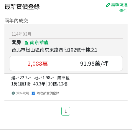
編輯篩選
最新實價登錄
條件
兩年內成交
114
年
03
月
套房
南京華廈
台北市松山區南京東路四段102號十樓之1
2,088
萬
91.98
萬/坪
建坪
22.7
坪
地坪
1.98
坪
無車位
1房1廳1衛
43.3
年
10
樓/
12
樓
資料說明
內政部實價登錄
1