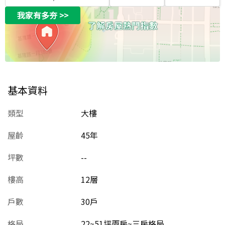
我家有多夯
>>
基本資料
類型
大樓
屋齡
45
年
坪數
--
樓高
12層
戶數
30戶
格局
22~51坪兩房~三房格局