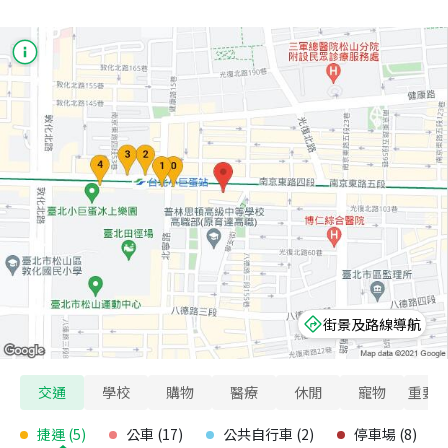
街景及路線導航
交通
學校
購物
醫療
休閒
寵物
重要
捷運
(
5
)
公車
(
17
)
公共自行車
(
2
)
停車場
(
8
)