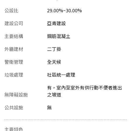
公設比
29.00%~30.00%
建設公司
亞青建設
主要結構
鋼筋混凝土
外牆建材
二丁掛
警衛管理
全天候
垃圾處理
社區統一處理
有，室內至室外有供行動不便者進出
無障礙設施
之坡道
公共設施
無
主要特色