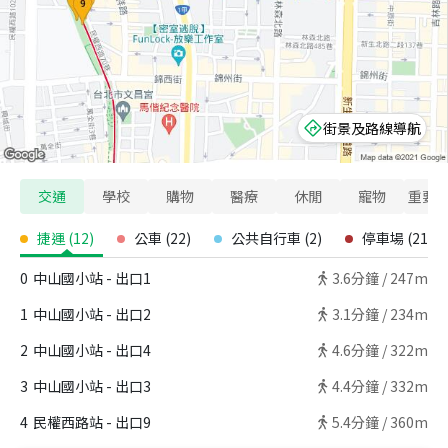
街景及路線導航
交通
學校
購物
醫療
休閒
寵物
重要
捷運
(
12
)
公車
(
22
)
公共自行車
(
2
)
停車場
(
21
)
0
中山國小站 - 出口1
3.6
分鐘 /
247m
1
中山國小站 - 出口2
3.1
分鐘 /
234m
2
中山國小站 - 出口4
4.6
分鐘 /
322m
3
中山國小站 - 出口3
4.4
分鐘 /
332m
4
民權西路站 - 出口9
5.4
分鐘 /
360m