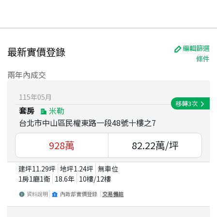
編輯篩選
最新實價登錄
條件
兩年內成交
115
年
05
月
移轉
3
次
套房
米勒
台北市中山區民權東路一段48號十樓之7
928
萬
82.22
萬/坪
建坪
11.29
坪
地坪
1.24
坪
無車位
1房1廳1衛
18.6
年
10
樓/
12
樓
資料說明
內政部實價登錄
交易備註