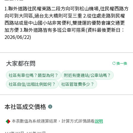
1.聯外道路往民權東路二段方向可到松山機場,往民權西路方
向可到大同區,過台北大橋則可至三重 2.從住處走路到民權
西路站或是中山國小站非常便利,雙捷運的優勢會讓交通更
加方便 3.聯外道路皆有多班公車可搭乘(資料最後更新日：
2026/06/22)
大家都在問
換一換
社區有車位嗎？類型為何？
附近有捷運站/公車站嗎？
社區自住/出租比例如何？
社區管理費多少？
本社區
成交價格
本表數值為系統運算結果，計算方式詳情請看
說明