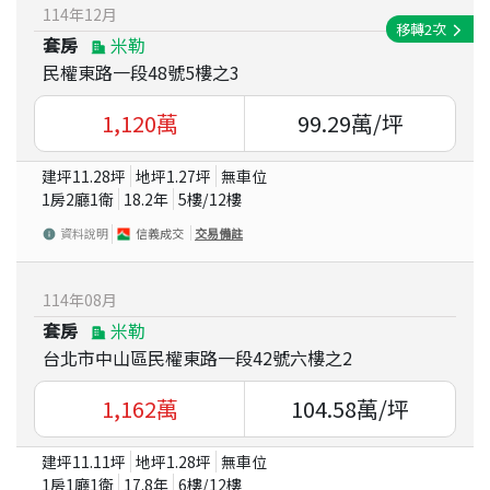
114
年
12
月
移轉
2
次
套房
米勒
民權東路一段48號5樓之3
1,120
萬
99.29
萬/坪
建坪
11.28
坪
地坪
1.27
坪
無車位
1房2廳1衛
18.2
年
5
樓/
12
樓
資料說明
信義成交
交易備註
114
年
08
月
套房
米勒
台北市中山區民權東路一段42號六樓之2
1,162
萬
104.58
萬/坪
建坪
11.11
坪
地坪
1.28
坪
無車位
1房1廳1衛
17.8
年
6
樓/
12
樓