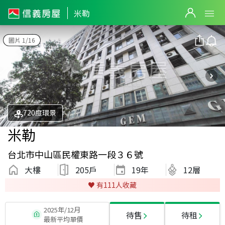
米勒
圖片 1/16
720度環景
米勒
台北市中山區民權東路一段３６號
大樓
205戶
19
年
12層
♥️ 有
111
人收藏
2025年/12月
待售
待租
最新平均單價