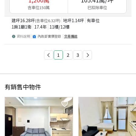
含車位150萬
已扣除車位
建坪
16.28
坪
地坪
1.14
坪
有車位
(含車位
6.32
坪)
1房1廳1衛
17.4
年
11
樓/
12
樓
資料說明
內政部實價登錄
交易備註
1
2
3
有銷售中物件