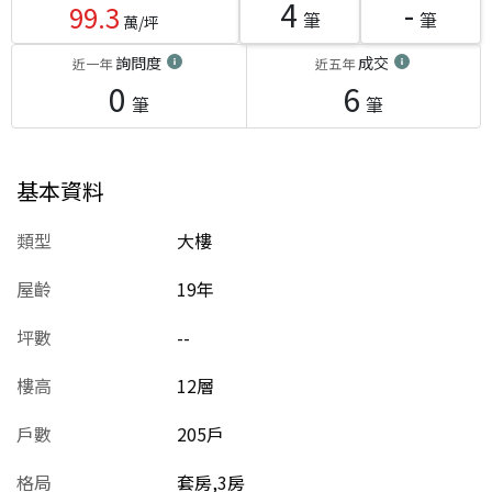
4
-
99.3
筆
筆
萬/坪
詢問度
成交
近一年
近五年
0
6
筆
筆
基本資料
類型
大樓
屋齡
19
年
坪數
--
樓高
12層
戶數
205戶
格局
套房,3房