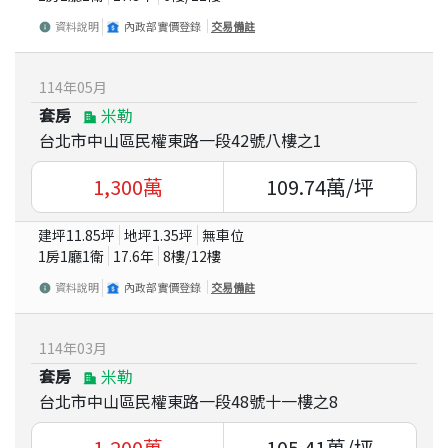
資料說明
內政部實價登錄
交易備註
114
年
05
月
套房
米勒
台北市中山區民權東路一段42號八樓之1
1,300
萬
109.74
萬/坪
建坪
11.85
坪
地坪
1.35
坪
無車位
1房1廳1衛
17.6
年
8
樓/
12
樓
資料說明
內政部實價登錄
交易備註
114
年
03
月
套房
米勒
台北市中山區民權東路一段48號十一樓之8
1,200
萬
105.41
萬/坪