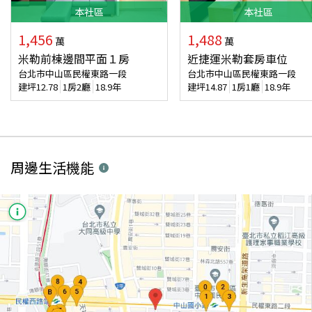
本
社區
本
社區
1,456
1,488
萬
萬
米勒前棟邊間平面１房
近捷運米勒套房車位
台北市中山區民權東路一段
台北市中山區民權東路一段
建坪
12.78
1房2廳
18.9年
建坪
14.87
1房1廳
18.9年
周邊生活機能