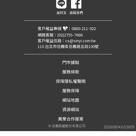
加好友
追蹤我們
客戶權益專線
：
0800-211-922
網路客服：
(02)2755-7666
客戶權益信箱：
cs@sinyi.com.tw
110 台北市信義區信義路五段100號
門市據點
服務條款
保障隱私權聲明
服務保障
網站地圖
資源網站
異業合作提案
©
信義房屋股份有限公司
20260804.b53805