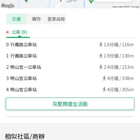
交通
購物
重要設施
公車
(
9
)
0
行義路公車站
1.6
分鐘 /
116m
1
行義路公車站
1.9
分鐘 /
130m
2
明山宮一公車站
2.4
分鐘 /
213m
3
明山宮公車站
4
分鐘 /
338m
4
明山宮公車站
4
分鐘 /
355m
完整周邊生活圈
相似社區/商辦