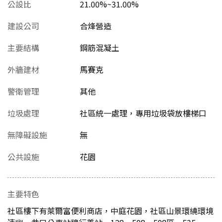
公設比
21.00%~31.00%
建設公司
合烽營造
主要結構
鋼筋混凝土
外牆建材
馬賽克
警衛管理
其他
垃圾處理
社區統一處理，專用垃圾袋放樓梯口
無障礙設施
無
公共設施
花園
主要特色
社區樓下有萊爾富便利商店，中庭花園，社區山景環繞環境