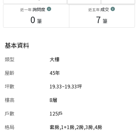
詢問度
成交
近一年
近五年
0
7
筆
筆
基本資料
類型
大樓
屋齡
45
年
坪數
19.33~19.33坪
樓高
8層
戶數
125戶
格局
套房,1+1房,2房,3房,4房