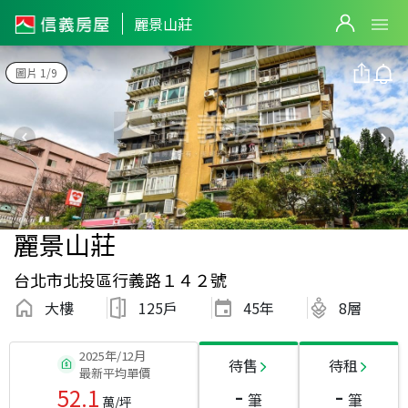
麗景山莊
圖片 1/9
麗景山莊
台北市北投區行義路１４２號
大樓
125戶
45
年
8層
2025年/12月
待售
待租
最新平均單價
-
-
52.1
筆
筆
萬/坪