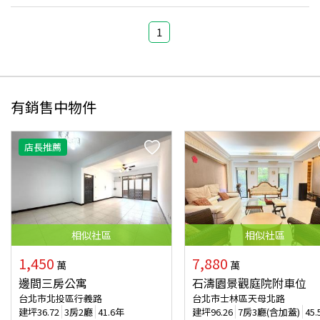
1
有銷售中物件
店長推薦
相似
社區
相似
社區
1,450
7,880
萬
萬
邊間三房公寓
石濤園景觀庭院附車位
台北市北投區行義路
台北市士林區天母北路
建坪
36.72
3房2廳
41.6年
建坪
96.26
7房3廳(含加蓋)
45