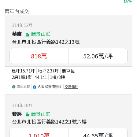
條件
兩年內成交
114
年
12
月
華廈
麗景山莊
台北市北投區行義路142之13號
818
萬
52.06
萬/坪
建坪
15.71
坪
地坪
2.37
坪
無車位
2房1廳1衛
44.1
年
1
樓/
8
樓
資料說明
內政部實價登錄
交易備註
114
年
10
月
套房
麗景山莊
台北市北投區行義路142之1號六樓
1,010
萬
44.65
萬/坪