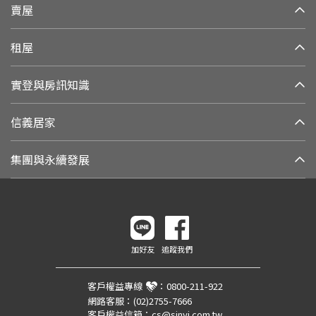
賣屋
租屋
實登與房訊知識
信義居家
集團與永續發展
加好友
追蹤我們
客戶權益專線
：
0800-211-922
網路客服：
(02)2755-7666
客戶權益信箱：
cs@sinyi.com.tw