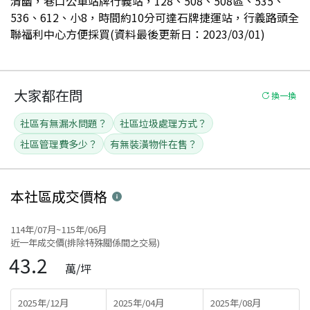
清幽，巷口公車站牌行義站，128、508、508區、535、
536、612、小8，時間約10分可達石牌捷運站，行義路頭全
聯福利中心方便採買(資料最後更新日：2023/03/01)
大家都在問
換一換
社區有無漏水問題？
社區垃圾處理方式？
社區管理費多少？
有無裝潢物件在售？
本社區
成交價格
114年/07月~115年/06月
近一年成交價(排除特殊關係間之交易)
43.2
萬/坪
2025年/12月
2025年/04月
2025年/08月