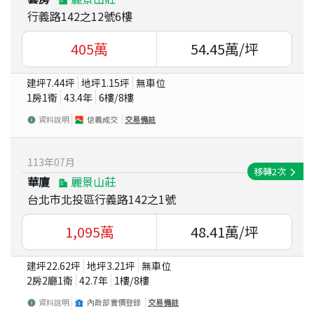
行義路142之12號6樓
405
萬
54.45
萬/坪
建坪
7.44
坪
地坪
1.15
坪
無車位
1房1衛
43.4
年
6
樓/
8
樓
資料說明
信義成交
交易備註
113
年
07
月
移轉
2
次
華廈
麗景山莊
台北市北投區行義路142之1號
1,095
萬
48.41
萬/坪
建坪
22.62
坪
地坪
3.21
坪
無車位
2房2廳1衛
42.7
年
1
樓/
8
樓
資料說明
內政部實價登錄
交易備註