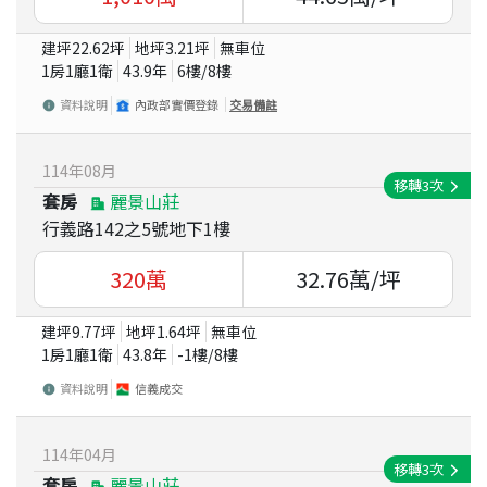
建坪
22.62
坪
地坪
3.21
坪
無車位
1房1廳1衛
43.9
年
6
樓/
8
樓
資料說明
內政部實價登錄
交易備註
114
年
08
月
移轉
3
次
套房
麗景山莊
行義路142之5號地下1樓
320
萬
32.76
萬/坪
建坪
9.77
坪
地坪
1.64
坪
無車位
1房1廳1衛
43.8
年
-1
樓/
8
樓
資料說明
信義成交
114
年
04
月
移轉
3
次
套房
麗景山莊