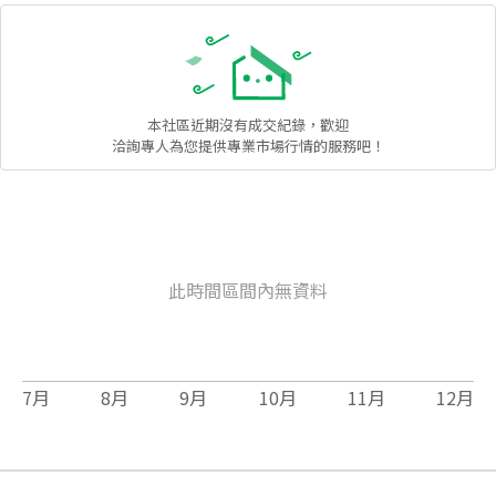
本社區
近期沒有成交紀錄，歡迎
洽詢專人為您提供專業市場行情的服務吧！
此時間區間內無資料
7
月
8
月
9
月
10
月
11
月
12
月