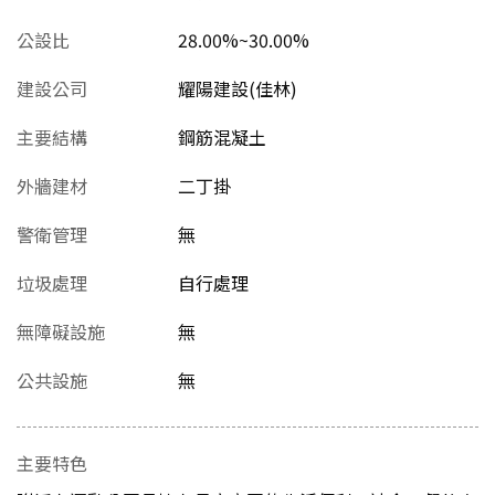
公設比
28.00%~30.00%
建設公司
耀陽建設(佳林)
主要結構
鋼筋混凝土
外牆建材
二丁掛
警衛管理
無
垃圾處理
自行處理
無障礙設施
無
公共設施
無
主要特色