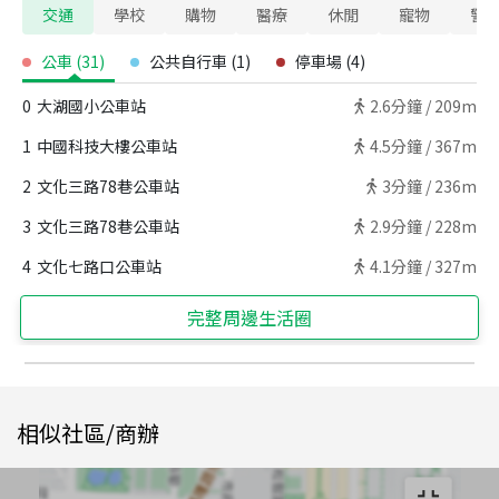
交通
學校
購物
醫療
休閒
寵物
警
公車
(
31
)
公共自行車
(
1
)
停車場
(
4
)
0
大湖國小公車站
2.6
分鐘 /
209m
1
中國科技大樓公車站
4.5
分鐘 /
367m
2
文化三路78巷公車站
3
分鐘 /
236m
3
文化三路78巷公車站
2.9
分鐘 /
228m
4
文化七路口公車站
4.1
分鐘 /
327m
完整周邊生活圈
相似社區/商辦