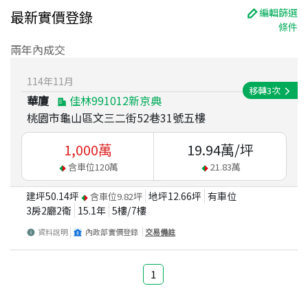
編輯篩選
最新實價登錄
條件
兩年內成交
114
年
11
月
移轉
3
次
華廈
佳林991012新京典
桃園市龜山區文三二街52巷31號五樓
1,000
萬
19.94
萬/坪
含車位
120
萬
21.83
萬
建坪
50.14
坪
地坪
12.66
坪
有車位
含車位
9.82
坪
3房2廳2衛
15.1
年
5
樓/
7
樓
資料說明
內政部實價登錄
交易備註
1