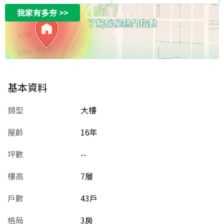
我家有多夯
>>
基本資料
類型
大樓
屋齡
16
年
坪數
--
樓高
7層
戶數
43戶
格局
3房