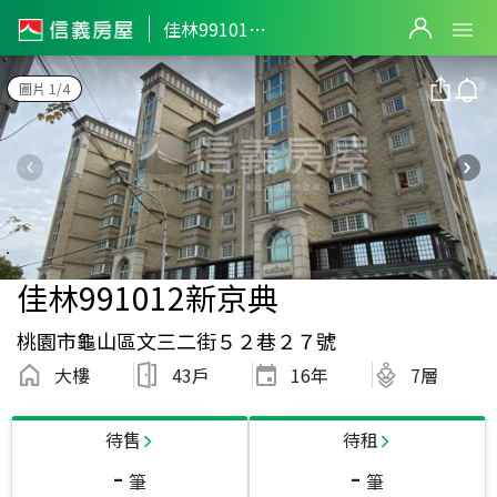
佳林991012新京典
圖片 1/4
佳林991012新京典
桃園市龜山區文三二街５２巷２７號
大樓
43戶
16
年
7層
待售
待租
-
-
筆
筆