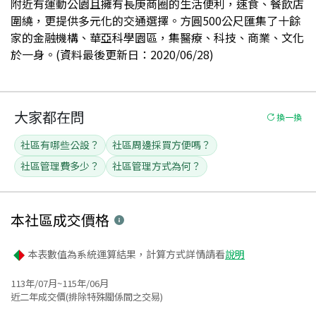
附近有運動公園且擁有長庚商圈的生活便利，速食、餐飲店
圍繞，更提供多元化的交通選擇。方圓500公尺匯集了十餘
家的金融機構、華亞科學園區，集醫療、科技、商業、文化
於一身。(資料最後更新日：2020/06/28)
大家都在問
換一換
社區有哪些公設？
社區周邊採買方便嗎？
社區管理費多少？
社區管理方式為何？
本社區
成交價格
本表數值為系統運算結果，計算方式詳情請看
說明
113年/07月~115年/06月
近二年成交價(排除特殊關係間之交易)