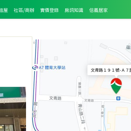
租屋
社區/商辦
實價登錄
房訊知識
信義居家
文青路１９１號
-
Ａ７