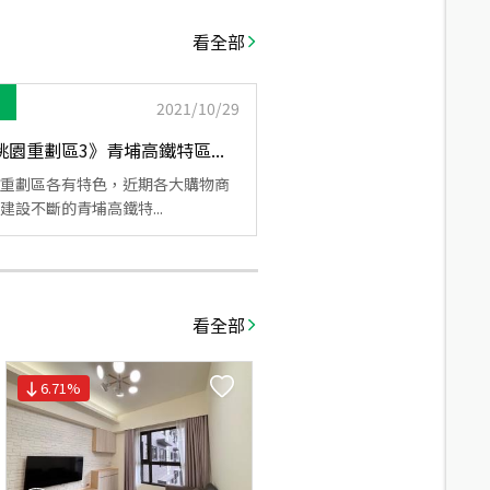
看全部
2021/10/29
園重劃區3》青埔高鐵特區...
重劃區各有特色，近期各大購物商
建設不斷的青埔高鐵特...
看全部
6.71
%