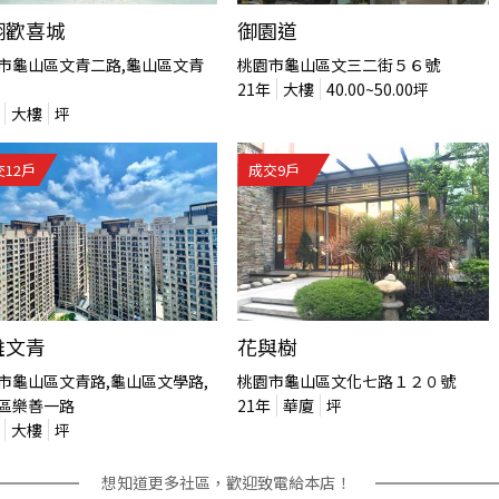
翔歡喜城
御園道
市龜山區文青二路,龜山區文青
桃園市龜山區文三二街５６號
21
年
大樓
40.00~50.00
坪
大樓
坪
交
12
戶
成交
9
戶
雄文青
花與樹
市龜山區文青路,龜山區文學路,
桃園市龜山區文化七路１２０號
區樂善一路
21
年
華廈
坪
大樓
坪
想知道更多社區，歡迎致電給本店！