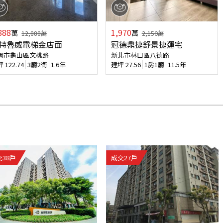
888
1,970
萬
萬
12,888
萬
2,150
萬
特魯威電梯金店面
冠德鼎捷舒景捷運宅
園市龜山區文桃路
新北市林口區八德路
坪
122.74
3廳2衛
1.6年
建坪
27.56
1房1廳
11.5年
交
38
戶
成交
27
戶