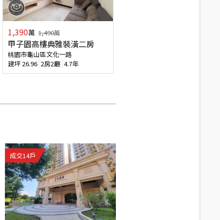
1,390
萬
1,490
萬
甲子園高樓典雅裝潢二房
桃園市龜山區文化一路
建坪
26.96
2房2廳
4.7年
成交
14
戶