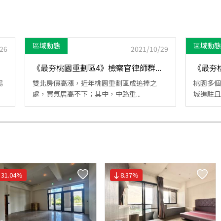
區域動態
區域動態
26
2021/10/29
《最夯桃園重劃區4》檢察官律師群...
《最夯桃
場
雙北房價高漲，近年桃園重劃區成追捧之
桃園多個
處，買氣居高不下；其中，中路重...
城進駐且
31.04
%
8.37
%