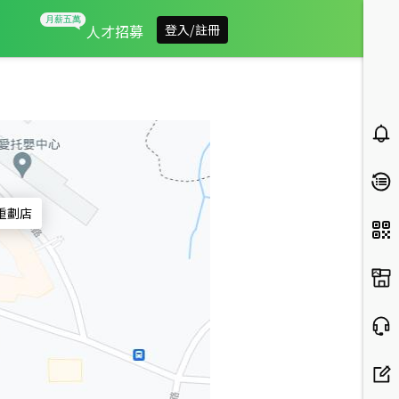
信義房屋Ａ７重劃店
人才招募
登入/註冊
重劃店