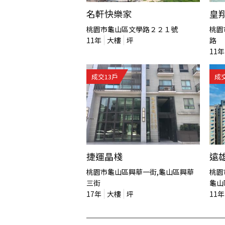
名軒快樂家
皇
桃園市龜山區文學路２２１號
桃園
11
年
大樓
坪
路
11
年
成交
13
戶
成
捷運晶棧
遠
桃園市龜山區興華一街,龜山區興華
桃園
三街
龜山
17
年
大樓
坪
11
年