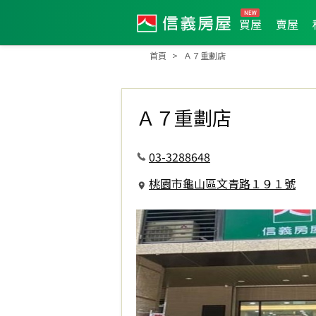
買屋
賣屋
首頁
Ａ７重劃店
Ａ７重劃店
03-3288648
桃園市龜山區文青路１９１號