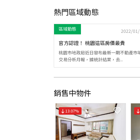
熱門區域動態
區域動態
2022/01/
官方認證！ 桃園這區房價最貴
桃園市地政局近日發布最新一期不動產市
交易分析月報，據統計結果，去...
銷售中物件
13.07
%