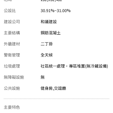
公設比
30.91%~31.00%
建設公司
和議建設
主要結構
鋼筋混凝土
外牆建材
二丁掛
警衛管理
全天候
垃圾處理
社區統一處理，專區堆置(無冷藏設備)
無障礙設施
無
公共設施
健身房,交誼廳
主要特色