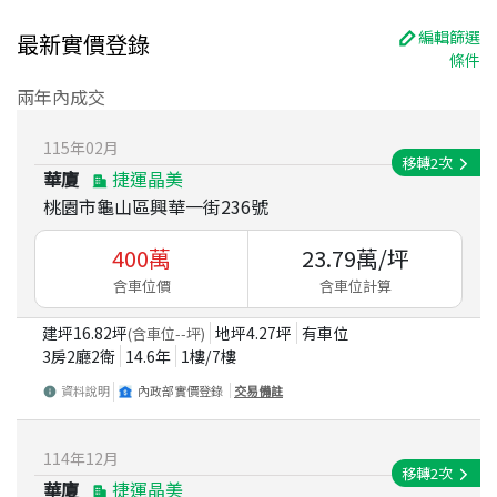
編輯篩選
最新實價登錄
條件
兩年內成交
115
年
02
月
移轉
2
次
華廈
捷運晶美
桃園市龜山區興華一街236號
400
萬
23.79
萬/坪
含車位價
含車位計算
建坪
16.82
坪
地坪
4.27
坪
有車位
(含車位
--
坪)
3房2廳2衛
14.6
年
1
樓/
7
樓
資料說明
內政部實價登錄
交易備註
114
年
12
月
移轉
2
次
華廈
捷運晶美