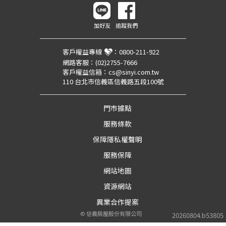
加好友
追蹤我們
客戶權益專線
：
0800-211-922
網路客服：
(02)2755-7666
客戶權益信箱：
cs@sinyi.com.tw
110 台北市信義區信義路五段100號
門市據點
服務條款
保障隱私權聲明
服務保障
網站地圖
資源網站
異業合作提案
©
信義房屋股份有限公司
20260804.b53805