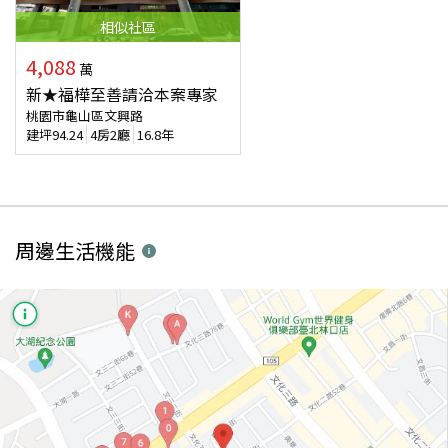
相似
社區
4,088
萬
新★福樺至善請洽本案專家
桃園市龜山區文興路
建坪
94.24
4房2廳
16.8年
周邊生活機能