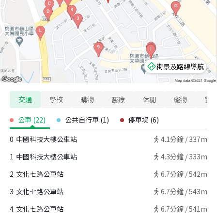
街景及路線導航
交通
學校
購物
醫療
休閒
寵物
警
公車
(
22
)
公共自行車
(
1
)
停車場
(
6
)
0
中國科技大樓公車站
4.1
分鐘 /
337m
1
中國科技大樓公車站
4.3
分鐘 /
333m
2
文化七路公車站
6.7
分鐘 /
542m
3
文化七路公車站
6.7
分鐘 /
543m
4
文化七路公車站
6.7
分鐘 /
541m