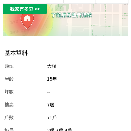
我家有多夯
>>
基本資料
類型
大樓
屋齡
15
年
坪數
--
樓高
7層
戶數
71戶
格局
2房,3房,4房