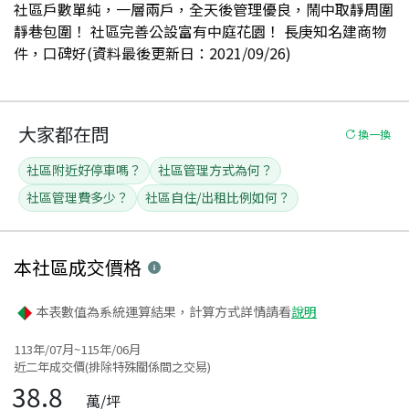
社區戶數單純，一層兩戶，全天後管理優良，鬧中取靜周圍
靜巷包圍！ 社區完善公設富有中庭花園！ 長庚知名建商物
件，口碑好(資料最後更新日：2021/09/26)
大家都在問
換一換
社區附近好停車嗎？
社區管理方式為何？
社區管理費多少？
社區自住/出租比例如何？
本社區
成交價格
本表數值為系統運算結果，計算方式詳情請看
說明
113年/07月~115年/06月
近二年成交價(排除特殊關係間之交易)
38.8
萬/坪