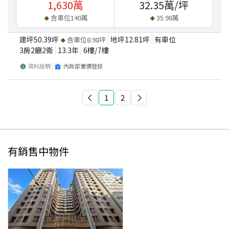
1,630
萬
32.35
萬/坪
含車位
140
萬
35.98
萬
建坪
50.39
坪
地坪
12.81
坪
有車位
含車位
8.98
坪
3房2廳2衛
13.3
年
6
樓/
7
樓
資料說明
內政部實價登錄
1
2
有銷售中物件