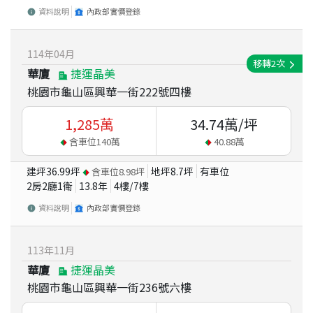
資料說明
內政部實價登錄
114
年
04
月
移轉
2
次
華廈
捷運晶美
桃園市龜山區興華一街222號四樓
1,285
萬
34.74
萬/坪
含車位
140
萬
40.88
萬
建坪
36.99
坪
地坪
8.7
坪
有車位
含車位
8.98
坪
2房2廳1衛
13.8
年
4
樓/
7
樓
資料說明
內政部實價登錄
113
年
11
月
華廈
捷運晶美
桃園市龜山區興華一街236號六樓