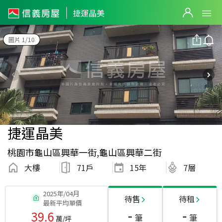
捷運晶美
圖片 1/10
捷運晶美
桃園市龜山區興華一街,龜山區興華二街
大樓
71戶
15
年
7層
2025年/04月
待售
待租
最新平均單價
-
-
39.6
筆
筆
萬/坪