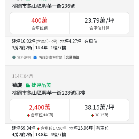
桃園市龜山區興華一街236號
400
萬
23.79
萬/坪
含車位價
含車位計算
建坪
16.82
坪
地坪
4.27
坪
有車位
(含車位
--
坪)
3房2廳2衛
14.4
年
1
樓/
7
樓
資料說明
內政部實價登錄
交易備註
114
年
04
月
華廈
捷運晶美
桃園市龜山區興華一街228號四樓
2,400
萬
38.15
萬/坪
含車位
440
萬
38.15
萬
建坪
69.34
坪
地坪
15.96
坪
有車位
含車位
17.96
坪
4房2廳2衛
13.8
年
4
樓/
7
樓