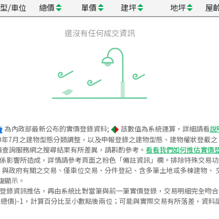
型/車位
總價
單價
建坪
地坪
屋
還沒有任何成交資訊
為內政部最新公布的實價登錄資料;
該數值為系統運算，詳細請看
說
020年7月之建物型態分類調整，以及申報登錄之建物型態、建物權狀登載
價查詢服務網之搜尋結果有所差異，請斟酌參考。
看看我們如何推估實價
關係影響所造成，詳情請參考頁面之粉色「備註資訊」欄。排除特殊交易
與政府有關之交易、僅車位交易、分件登記、含多筆土地或多棟建物、 交
復顯示。
價登錄資訊推估，再由系統比對當筆與前一筆實價登錄，交易明細完全吻
交總價)-1，計算百分比至小數點後兩位；可能與實際交易有所落差，資料