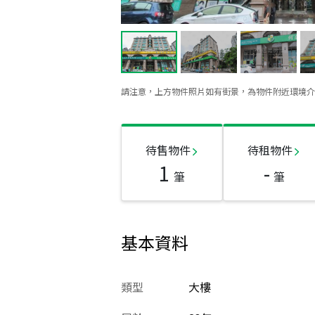
請注意，上方物件照片如有街景，為物件附近環境介
待售物件
待租物件
1
-
筆
筆
基本資料
類型
大樓