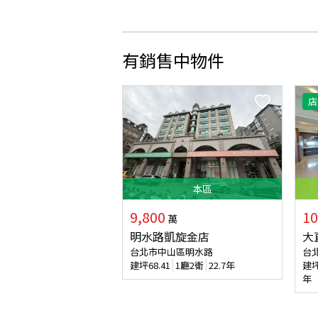
有銷售中物件
店
本
區
9,800
10
萬
明水路凱旋金店
大
台北市中山區明水路
台
建坪
68.41
1廳2衛
22.7年
建
年