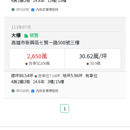
4房2廳2衛
14.8
年
12
樓/
15
樓
資料說明
內政部實價登錄
113
年
07
月
大樓
領賢
高雄市新興區七賢一路508號三樓
2,650
萬
30.62
萬/坪
含車位
200
萬
30.9
萬
建坪
86.54
坪
地坪
5.96
坪
有車位
含車位
7.16
坪
4房2廳3衛
14.6
年
3
樓/
15
樓
資料說明
內政部實價登錄
1