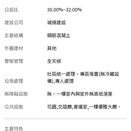
公設比
30.00%~32.00%
建設公司
城揚建設
主要結構
鋼筋混凝土
外牆建材
其他
警衛管理
全天候
社區統一處理，專區堆置(無冷藏設
垃圾處理
備),專人處理
無障礙設施
無，一樓室內與室外無高低落差
公共設施
花園,交誼廳,會議室,一樓優雅大廳、
主要特色