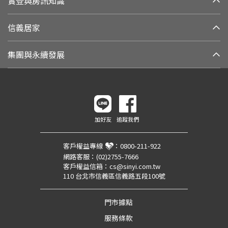
實登與房訊知識
信義居家
集團與永續發展
加好友
追蹤我們
客戶權益專線
：
0800-211-922
網路客服：
(02)2755-7666
客戶權益信箱：
cs@sinyi.com.tw
110 台北市信義區信義路五段100號
門市據點
服務條款