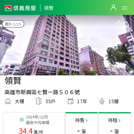
領賢
圖片 1/15
領賢
高雄市新興區七賢一路５０６號
大樓
55戶
17
年
15層
2024年/12月
待售
待租
最新平均單價
-
-
34.4
筆
筆
萬/坪