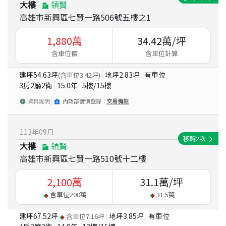
大樓
領賢
高雄市新興區七賢一路506號五樓之1
1,880
萬
34.42
萬/坪
含車位價
含車位計算
建坪
54.63
坪
地坪
2.83
坪
有車位
(含車位
3.42
坪)
3房2廳2衛
15.0
年
5
樓/
15
樓
資料說明
內政部實價登錄
交易備註
113
年
09
月
移轉
2
次
大樓
領賢
高雄市新興區七賢一路510號十二樓
2,100
萬
31.1
萬/坪
含車位
200
萬
31.5
萬
建坪
67.52
坪
地坪
3.85
坪
有車位
含車位
7.16
坪