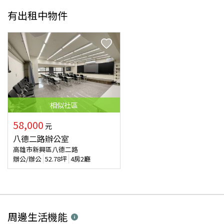
有出租中物件
相似
社區
58,000
元
八德二路辦公室
高雄市新興區八德二路
辦公/辦公
52.78
坪
4房2廳
周邊生活機能