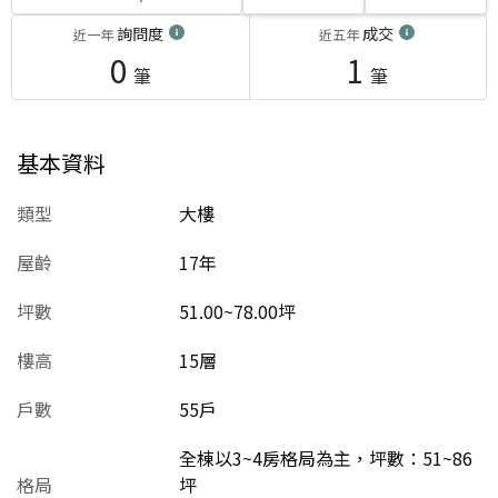
詢問度
成交
近一年
近五年
0
1
筆
筆
基本資料
類型
大樓
屋齡
17
年
坪數
51.00~78.00坪
樓高
15層
戶數
55戶
全棟以3~4房格局為主，坪數：51~86
格局
坪