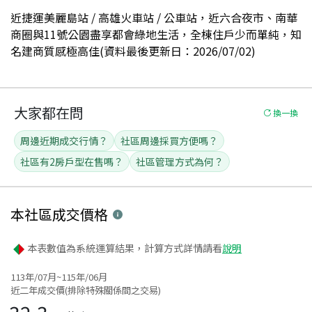
近捷運美麗島站 / 高雄火車站 / 公車站，近六合夜市、南華
商圈與11號公園盡享都會綠地生活，全棟住戶少而單純，知
名建商質感極高佳(資料最後更新日：2026/07/02)
大家都在問
換一換
周邊近期成交行情？
社區周邊採買方便嗎？
社區有2房戶型在售嗎？
社區管理方式為何？
本社區
成交價格
本表數值為系統運算結果，計算方式詳情請看
說明
113年/07月~115年/06月
近二年成交價(排除特殊關係間之交易)