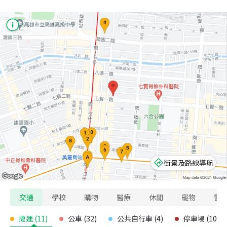
街景及路線導航
交通
學校
購物
醫療
休閒
寵物
警
捷運
(
11
)
公車
(
32
)
公共自行車
(
4
)
停車場
(
10
)