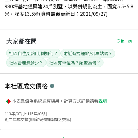
980坪基地僅興建24戶別墅，以雙併規劃為主，面寬5.5~5.8
米，深度13.5米(資料最後更新日：2021/09/27)
大家都在問
換一換
社區自住/出租比例如何？
附近有捷運站/公車站嗎？
社區管理費多少？
社區有車位嗎？類型為何？
本社區
成交價格
本表數值為系統運算結果，計算方式詳情請看
說明
113年/07月~115年/06月
近二年成交價(排除特殊關係間之交易)