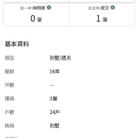
詢問度
成交
近一年
近五年
0
1
筆
筆
基本資料
類型
別墅/透天
屋齡
16
年
坪數
--
樓高
3層
戶數
24戶
格局
別墅