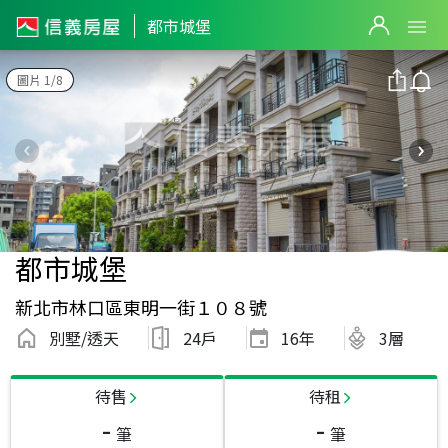
都市城堡
圖片 1/8
都市城堡
新北市林口區東明一街１０８號
別墅/透天
24戶
16
年
3層
待售
待租
-
-
筆
筆