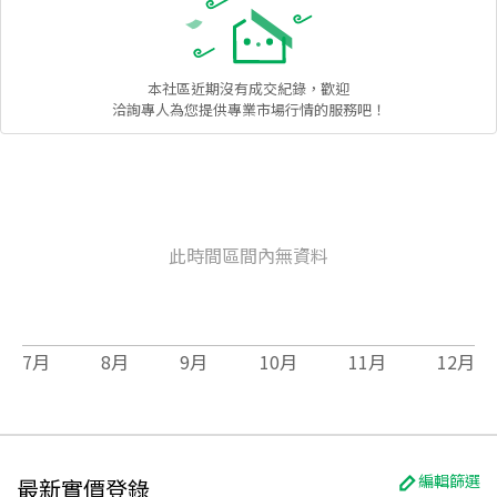
本社區
近期沒有成交紀錄，歡迎
洽詢專人為您提供專業市場行情的服務吧！
此時間區間內無資料
7
月
8
月
9
月
10
月
11
月
12
月
編輯篩選
最新實價登錄