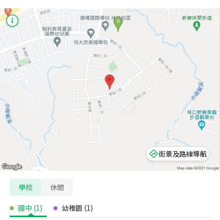
街景及路線導航
學校
休閒
國中
(
1
)
幼稚園
(
1
)