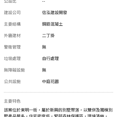
公設比
--
建設公司
信泓建設開發
主要結構
鋼筋混凝土
外牆建材
二丁掛
警衛管理
無
垃圾處理
自行處理
無障礙設施
無
公共設施
中庭花園
主要特色
該案位於東明一街，屬於新興的別墅聚落，以雙併及獨棟別
墅產品居多，住宅密度低，緊鄰森林保護區，環境清幽，