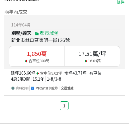
條件
兩年內成交
114
年
04
月
別墅/透天
都市城堡
新北市林口區東明一街126號
1,850
萬
17.51
萬/坪
含車位
300
萬
16.04
萬
建坪
105.66
坪
地坪
43.77
坪
有車位
含車位
9.02
坪
4房3廳3衛
15.1
年
1
樓/
3
樓
資料說明
內政部實價登錄
交易備註
1