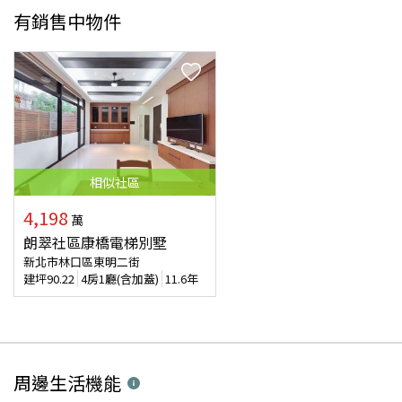
有銷售中物件
相似
社區
4,198
萬
朗翠社區康橋電梯別墅
新北市林口區東明二街
建坪
90.22
4房1廳(含加蓋)
11.6年
周邊生活機能