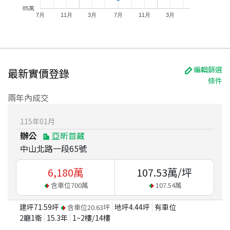
85萬
7月
11月
3月
7月
11月
3月
編輯篩選
最新實價登錄
條件
兩年內成交
115
年
01
月
辦公
亞昕首藏
中山北路一段65號
6,180
萬
107.53
萬/坪
含車位
700
萬
107.54
萬
建坪
71.59
坪
地坪
4.44
坪
有車位
含車位
20.63
坪
2廳1衛
15.3
年
1~2
樓/
14
樓