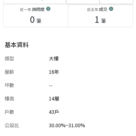
詢問度
成交
近一年
近五年
0
1
筆
筆
基本資料
類型
大樓
屋齡
16
年
坪數
--
樓高
14層
戶數
43戶
公設比
30.00%~31.00%