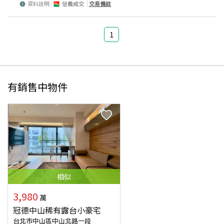
資料說明
信義成交
交易備註
1
有銷售中物件
相似
3,980
萬
冠德中山稀有露台小豪宅
台北市中山區中山北路一段