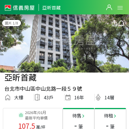
亞昕首藏
圖片 1/8
亞昕首藏
台北市中山區中山北路一段５９號
大樓
43戶
16
年
14層
2026年/01月
待售
待租
最新平均單價
-
-
107.5
筆
筆
萬/坪