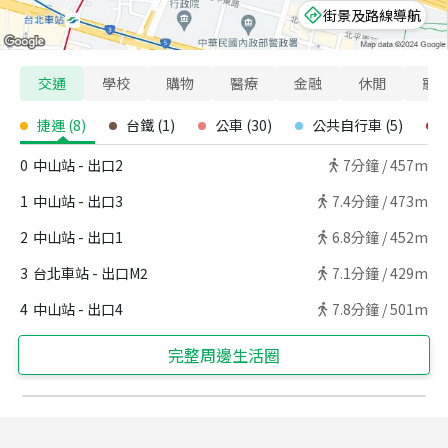
街景及路線導航
交通
學校
購物
醫療
金融
休閒
寵
捷運
(
8
)
台鐵
(
1
)
公車
(
30
)
公共自行車
(
5
)
0
中山站 - 出口2
7
分鐘 /
457m
1
中山站 - 出口3
7.4
分鐘 /
473m
2
中山站 - 出口1
6.8
分鐘 /
452m
3
台北車站 - 出口M2
7.1
分鐘 /
429m
4
中山站 - 出口4
7.8
分鐘 /
501m
完整周邊生活圈