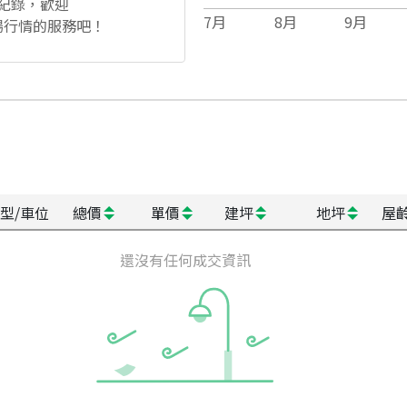
紀錄，歡迎
7
月
8
月
9
月
場行情的服務吧！
型/車位
總價
單價
建坪
地坪
屋
還沒有任何成交資訊