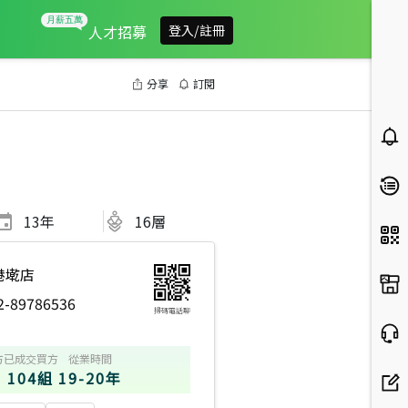
人才招募
登入/註冊
分享
訂閱
13
年
16層
港墘店
2-89786536
掃碼電話聊
方
已成交買方
從業時間
104組
19-20年