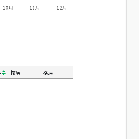
10
月
11
月
12
月
齡
樓層
格局