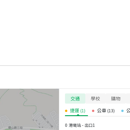
交通
學校
購物
捷運
公車
(
1
)
(
13
)
0
港墘站 - 出口1