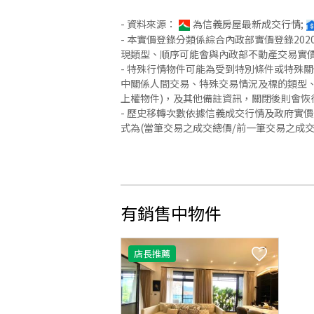
- 資料來源：
為信義房屋最新成交行情;
- 本實價登錄分類係綜合內政部實價登錄2
現類型、順序可能會與內政部不動產交易實
- 特殊行情物件可能為受到特別條件或特殊
中關係人間交易、特殊交易情況及標的類型、
上權物件)，及其他備註資訊，關閉後則會恢
- 歷史移轉次數依據信義成交行情及政府實
式為(當筆交易之成交總價/前一筆交易之成
有銷售中物件
店長推薦