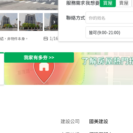
服務需求
我想要
買屋
賣屋
聯絡方式
皆可(9:00-21:00)
1
/
16
紹，非物件本身。
我家有多夯
>>
建設公司
國美建設