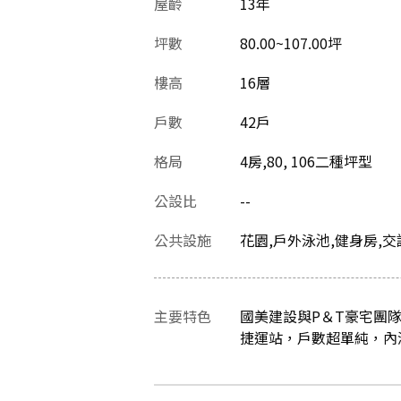
屋齡
13
年
坪數
80.00~107.00坪
樓高
16層
戶數
42戶
格局
4房,80, 106二種坪型
公設比
--
公共設施
花園,戶外泳池,健身房,
主要特色
國美建設與P＆T豪宅團
捷運站，戶數超單純，內湖新