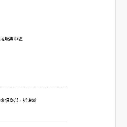
有垃圾集中區
居家俱樂部，近港墘