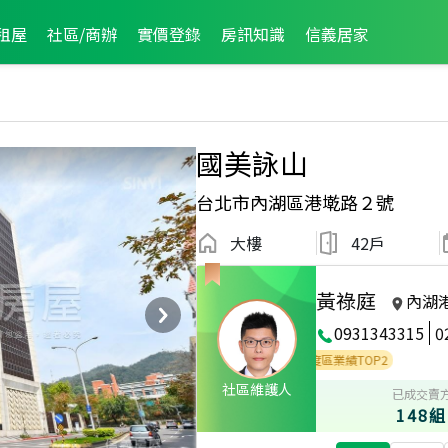
租屋
社區/商辦
實價登錄
房訊知識
信義居家
國美詠山
台北市內湖區港墘路２號
大樓
42戶
黃祿庭
內湖
0931343315
0
務品質獎
全公司2018年2月業績TOP1
2025年度區業績TOP2
社區維護人
已成交賣
148組