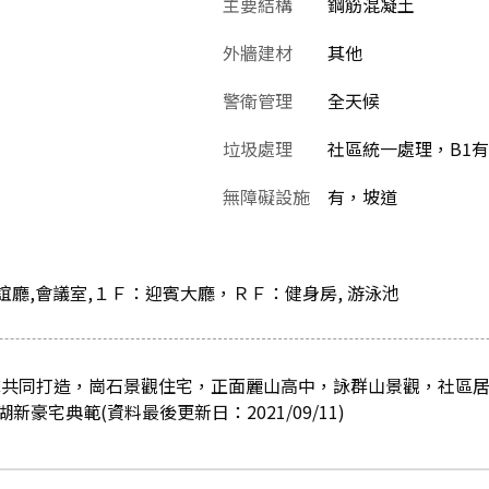
主要結構
鋼筋混凝土
外牆建材
其他
警衛管理
全天候
垃圾處理
社區統一處理，B1
無障礙設施
有，坡道
交誼廳,會議室,１Ｆ：迎賓大廳，ＲＦ：健身房, 游泳池
隊共同打造，崗石景觀住宅，正面麗山高中，詠群山景觀，社區
豪宅典範(資料最後更新日：2021/09/11)