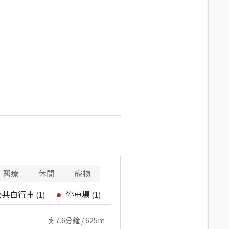
醫療
休閒
寵物
公共自行車
停車場
(
1
)
(
1
)
7.6
分鐘 /
625m