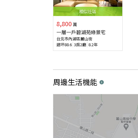
相似
社區
8,800
萬
一層一戶碧湖苑綠景宅
台北市內湖區麗山街
建坪
88.6
3房2廳
8.2年
周邊生活機能