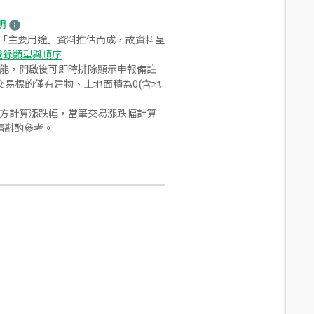
明
之「主要用途」資料推估而成，故資料呈
登錄類型與順序
功能，開啟後可即時排除顯示申報備註
易標的僅有建物、土地面積為0(含地
合方計算漲跌幅，當筆交易漲跌幅計算
請斟酌參考。