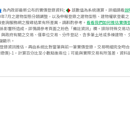
為內政部最新公布的實價登錄資料;
該數值為系統運算，詳細請看
說
020年7月之建物型態分類調整，以及申報登錄之建物型態、建物權狀登載
價查詢服務網之搜尋結果有所差異，請斟酌參考。
看看我們如何推估實價
關係影響所造成，詳情請參考頁面之粉色「備註資訊」欄。排除特殊交易
與政府有關之交易、僅車位交易、分件登記、含多筆土地或多棟建物、 交
復顯示。
價登錄資訊推估，再由系統比對當筆與前一筆實價登錄，交易明細完全吻
交總價)-1，計算百分比至小數點後兩位；可能與實際交易有所落差，資料