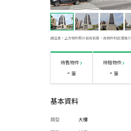
請注意，上方物件照片如有街景，為物件附近環境介
待售物件
待租物件
-
-
筆
筆
基本資料
類型
大樓