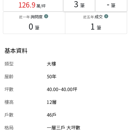
3
-
126.9
筆
筆
萬/坪
詢問度
成交
近一年
近五年
0
1
筆
筆
基本資料
類型
大樓
屋齡
50
年
坪數
40.00~40.00坪
樓高
12層
戶數
46戶
格局
一層三戶 大坪數