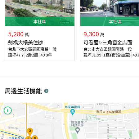
本
社區
本
社區
5,280
9,300
萬
萬
劍橋大樓美住辦
可看屋✨三角窗金店面
台北市大安區建國南路一段
台北市大安區建國南路一段
建坪
47.7
2房2廳
49.8年
建坪
31.99
1廳1衛(含加蓋)
49
周邊生活機能