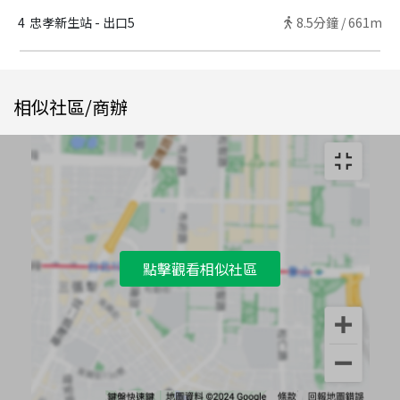
4
忠孝新生站 - 出口5
8.5
分鐘 /
661m
相似社區/商辦
點擊觀看相似社區