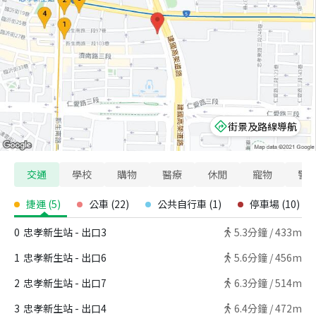
街景及路線導航
交通
學校
購物
醫療
休閒
寵物
警
捷運
(
5
)
公車
(
22
)
公共自行車
(
1
)
停車場
(
10
)
0
忠孝新生站 - 出口3
5.3
分鐘 /
433m
1
忠孝新生站 - 出口6
5.6
分鐘 /
456m
2
忠孝新生站 - 出口7
6.3
分鐘 /
514m
3
忠孝新生站 - 出口4
6.4
分鐘 /
472m