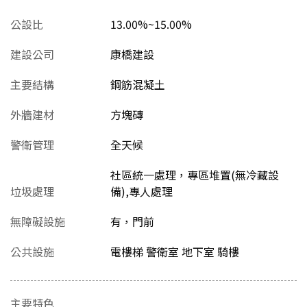
公設比
13.00%~15.00%
建設公司
康橋建設
主要結構
鋼筋混凝土
外牆建材
方塊磚
警衛管理
全天候
社區統一處理，專區堆置(無冷藏設
垃圾處理
備),專人處理
無障礙設施
有，門前
公共設施
電樓梯 警衛室 地下室 騎樓
主要特色