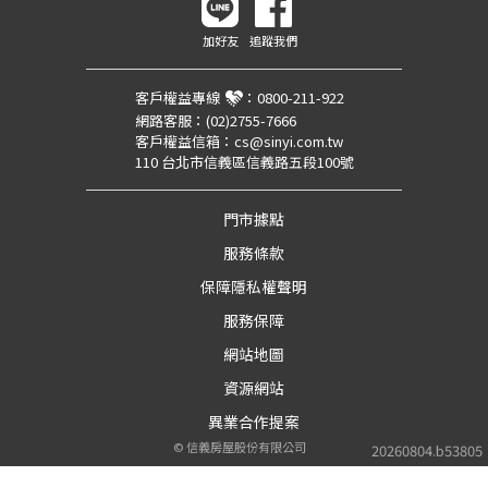
加好友
追蹤我們
客戶權益專線
：
0800-211-922
網路客服：
(02)2755-7666
客戶權益信箱：
cs@sinyi.com.tw
110 台北市信義區信義路五段100號
門市據點
服務條款
保障隱私權聲明
服務保障
網站地圖
資源網站
異業合作提案
©
信義房屋股份有限公司
20260804.b53805