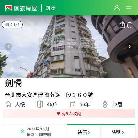
劍橋
圖片 1/8
劍橋
台北市大安區建國南路一段１６０號
大樓
46戶
50
年
12層
♥️ 有
9
人收藏
2025年/04月
待售
待租
最新平均單價