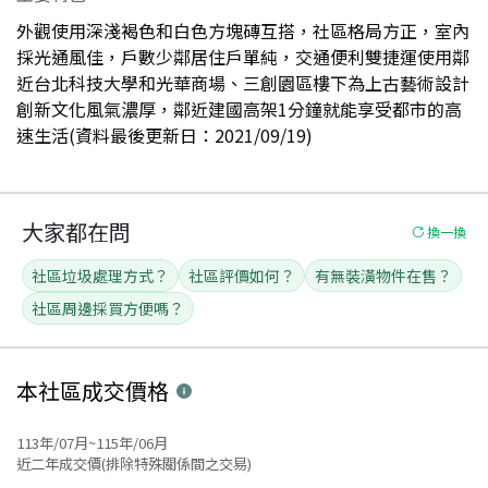
外觀使用深淺褐色和白色方塊磚互搭，社區格局方正，室內
採光通風佳，戶數少鄰居住戶單純，交通便利雙捷運使用鄰
近台北科技大學和光華商場、三創園區樓下為上古藝術設計
創新文化風氣濃厚，鄰近建國高架1分鐘就能享受都市的高
速生活(資料最後更新日：2021/09/19)
大家都在問
換一換
社區垃圾處理方式？
社區評價如何？
有無裝潢物件在售？
社區周邊採買方便嗎？
本社區
成交價格
113年/07月~115年/06月
近二年成交價(排除特殊關係間之交易)