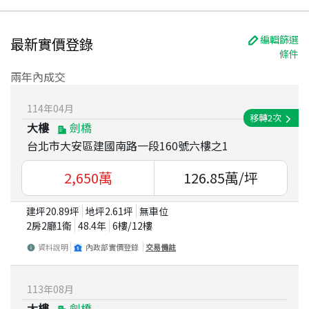
編輯篩選
最新實價登錄
條件
兩年內成交
114
年
04
月
移轉
2
次
大樓
劍橋
台北市大安區建國南路一段160號六樓之1
2,650
萬
126.85
萬/坪
建坪
20.89
坪
地坪
2.61
坪
無車位
2房2廳1衛
48.4
年
6
樓/
12
樓
資料說明
內政部實價登錄
交易備註
113
年
08
月
大樓
劍橋