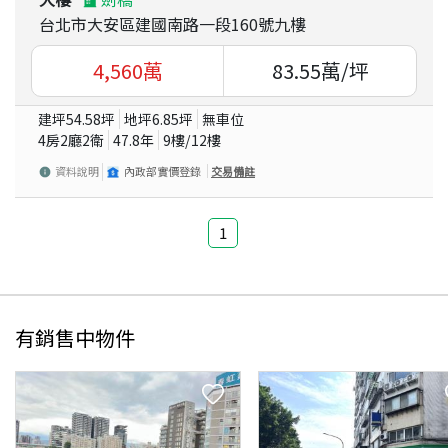
台北市大安區建國南路一段160號九樓
4,560
萬
83.55
萬/坪
建坪
54.58
坪
地坪
6.85
坪
無車位
4房2廳2衛
47.8
年
9
樓/
12
樓
資料說明
內政部實價登錄
交易備註
1
有銷售中物件