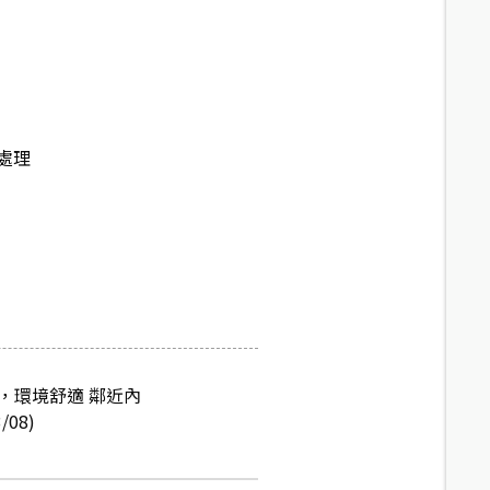
處理
，環境舒適 鄰近內
08)