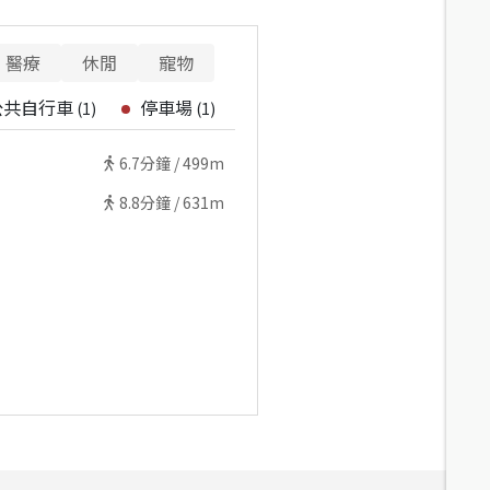
醫療
休閒
寵物
公共自行車
停車場
(
1
)
(
1
)
6.7
分鐘 /
499m
8.8
分鐘 /
631m