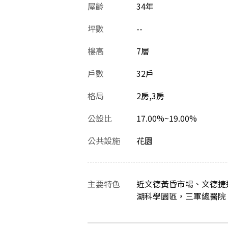
屋齡
34
年
坪數
--
樓高
7層
戶數
32戶
格局
2房,3房
公設比
17.00%~19.00%
公共設施
花園
主要特色
近文德黃昏市場、文德捷
湖科學園區，三軍總醫院 鄰