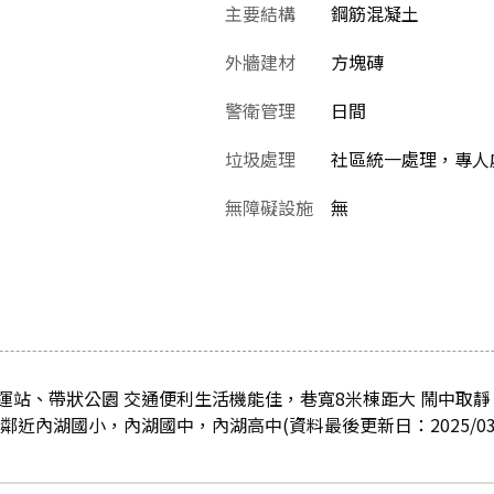
主要結構
鋼筋混凝土
外牆建材
方塊磚
警衛管理
日間
垃圾處理
社區統一處理，專人
無障礙設施
無
運站、帶狀公園 交通便利生活機能佳，巷寬8米棟距大 鬧中取靜
近內湖國小，內湖國中，內湖高中(資料最後更新日：2025/03/