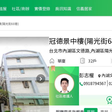
租屋
社區/商辦
實價登錄
房訊知識
信義居家
(陽光街68巷)
冠德景中樓(陽光街6
台北市內湖區文德路,內湖區陽
華廈
32戶
彭志權
內湖
0918794567
0
2025年8月龍虎榜
社區維護人
服務需求
我想要
買屋
賣屋