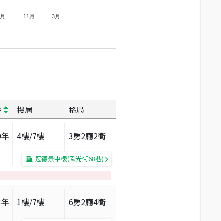
7月
11月
3月
齡
樓層
格局
0
年
4
樓/
7
樓
3房2廳2衛
冠德景中樓(陽光街68巷)
3
年
1
樓/
7
樓
6房2廳4衛