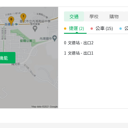
交通
學校
購物
捷運
公車
(
2
)
(
15
)
0
文德站 - 出口2
1
文德站 - 出口1
機能