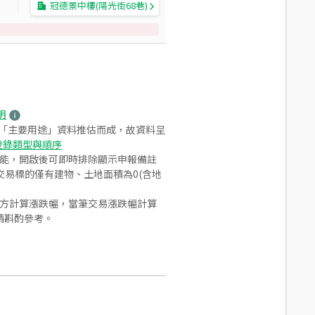
冠德景中樓(陽光街68巷)
明
之「主要用途」資料推估而成，故資料呈
登錄類型與順序
功能，開啟後可即時排除顯示申報備註
易標的僅有建物、土地面積為0(含地
合方計算漲跌幅，當筆交易漲跌幅計算
請斟酌參考。