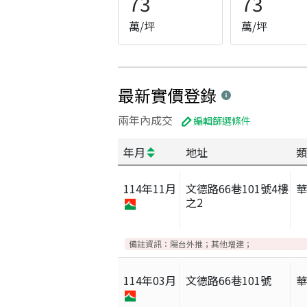
73
73
萬/坪
萬/坪
最新實價登錄
兩年內成交
編輯篩選條件
年月
地址
類
114
年
11
月
文德路66巷101號4樓
之2
備註資訊：
陽台外推；其他增建；
114
年
03
月
文德路66巷101號