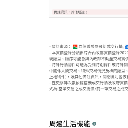
備註資訊：
其他增建；
- 資料來源：
為信義房屋最新成交行情;
- 本實價登錄分類係綜合內政部實價登錄2
現類型、順序可能會與內政部不動產交易實
- 特殊行情物件可能為受到特別條件或特殊
中關係人間交易、特殊交易情況及標的類型、
上權物件)，及其他備註資訊，關閉後則會恢
- 歷史移轉次數依據信義成交行情及政府實
式為(當筆交易之成交總價/前一筆交易之成
周邊生活機能