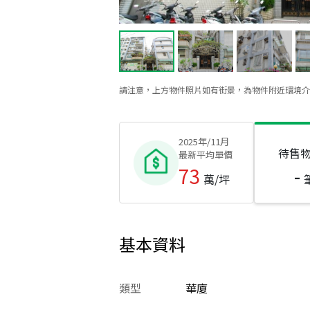
請注意，上方物件照片如有街景，為物件附近環境介
2025年/11月
待售
最新平均單價
73
-
萬/坪
基本資料
類型
華廈