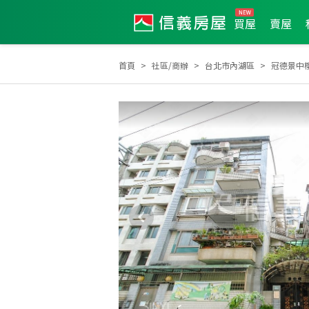
買屋
賣屋
首頁
社區/商辦
台北市內湖區
冠德景中樓