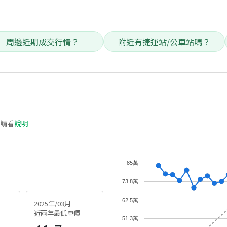
周邊近期成交行情？
附近有捷運站/公車站嗎？
請看
說明
85萬
73.8萬
62.5萬
2025年/03月
近兩年最低單價
51.3萬