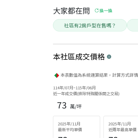
大家都在問
換一換
社區有2房戶型在售嗎？
本社區
成交價格
本表數值為系統運算結果，計算方式詳情
114年/07月~115年/06月
近一年成交價(排除特殊關係間之交易)
73
萬/坪
2025年/11月
2025年/11月
最新平均單價
近兩年最高單價