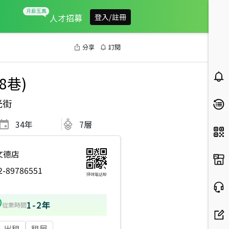
人才招募
登入/註冊
分享
訂閱
8巷)
光街
34
年
7層
文德店
2-89786551
掃碼電話聊
1-2年
從業時間
出租
租屋