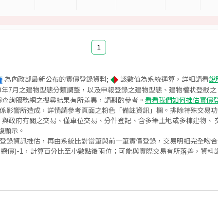
1
為內政部最新公布的實價登錄資料;
該數值為系統運算，詳細請看
說
020年7月之建物型態分類調整，以及申報登錄之建物型態、建物權狀登載
價查詢服務網之搜尋結果有所差異，請斟酌參考。
看看我們如何推估實價
關係影響所造成，詳情請參考頁面之粉色「備註資訊」欄。排除特殊交易
與政府有關之交易、僅車位交易、分件登記、含多筆土地或多棟建物、 交
復顯示。
價登錄資訊推估，再由系統比對當筆與前一筆實價登錄，交易明細完全吻
交總價)-1，計算百分比至小數點後兩位；可能與實際交易有所落差，資料