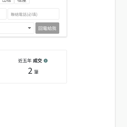
回電給我
近五年
成交
2
筆