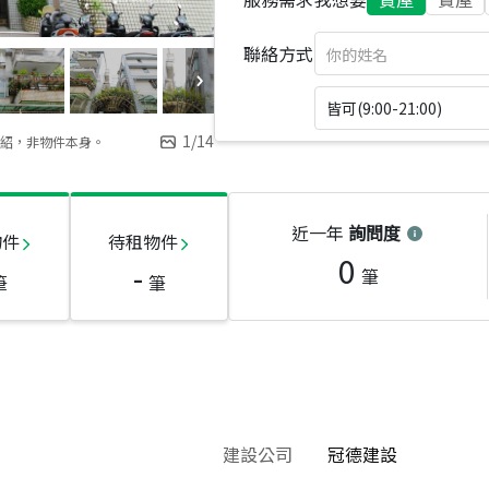
聯絡方式
皆可(9:00-21:00)
1
/
14
紹，非物件本身。
近一年
詢問度
物件
待租物件
0
-
筆
筆
筆
建設公司
冠德建設