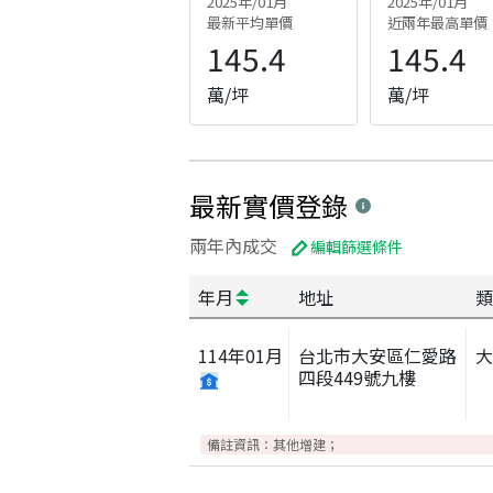
2025年/01月
2025年/01月
最新平均單價
近兩年最高單價
145.4
145.4
萬/坪
萬/坪
最新實價登錄
兩年內成交
編輯篩選條件
年月
地址
類
114
年
01
月
台北市大安區仁愛路
四段449號九樓
備註資訊：
其他增建；