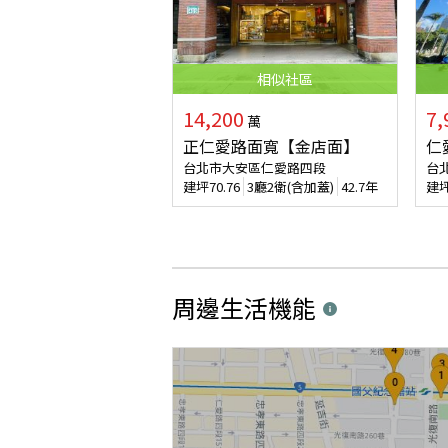
相似
社區
14,200
7,
萬
正仁愛路面寬【金店面】
仁
台北市大安區仁愛路四段
台
建坪
70.76
3廳2衛(含加蓋)
42.7年
建
周邊生活機能