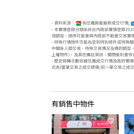
- 資料來源：
為信義房屋最新成交行情;
- 本實價登錄分類係綜合內政部實價登錄2
現類型、順序可能會與內政部不動產交易實
- 特殊行情物件可能為受到特別條件或特殊
中關係人間交易、特殊交易情況及標的類型、
上權物件)，及其他備註資訊，關閉後則會恢
- 歷史移轉次數依據信義成交行情及政府實
式為(當筆交易之成交總價/前一筆交易之成
有銷售中物件