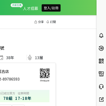
人才招募
登入/註冊
分享
訂閱
號
38
年
13層
延吉店
2-89786593
掃碼電話聊
方
已成交買方
從業時間
78組
17-18年