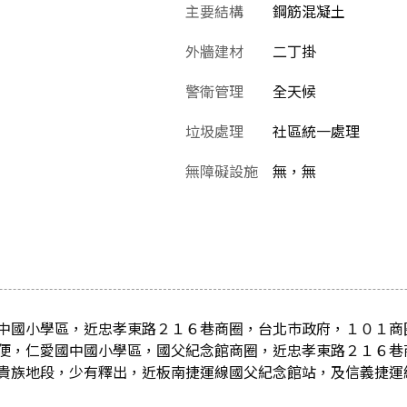
主要結構
鋼筋混凝土
外牆建材
二丁掛
警衛管理
全天候
垃圾處理
社區統一處理
無障礙設施
無，無
中國小學區，近忠孝東路２１６巷商圈，台北巿政府，１０１商
便，仁愛國中國小學區，國父紀念館商圈，近忠孝東路２１６巷
貴族地段，少有釋出，近板南捷運線國父紀念館站，及信義捷運