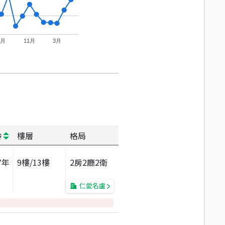
7月
11月
3月
齡
樓層
格局
7
年
9
樓/
13
樓
2房2廳2衛
仁愛名盧