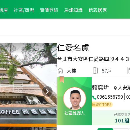
租屋
社區/商辦
實價登錄
房訊知識
信義居家
仁愛名盧
台北市大安區仁愛路四段４４３
大樓
57戶
賴奕圻
大安
0961556799
0
件TOP3
2026年4月區成件TOP3
2024年10月區成件TOP2
社區維護人
已成交賣
101組