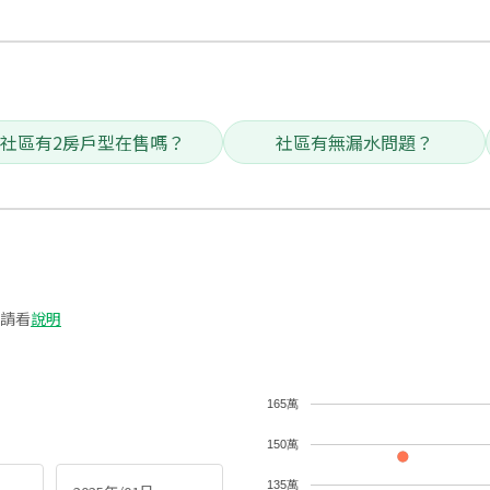
社區有2房戶型在售嗎？
社區有無漏水問題？
請看
說明
165萬
150萬
135萬