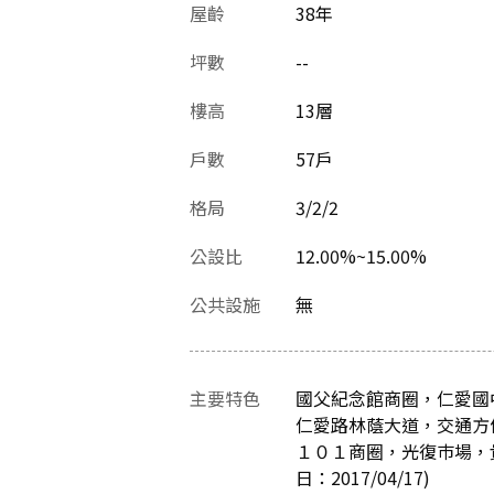
屋齡
38
年
坪數
--
樓高
13層
戶數
57戶
格局
3/2/2
公設比
12.00%~15.00%
公共設施
無
主要特色
國父紀念館商圈，仁愛國
仁愛路林蔭大道，交通方
１０１商圈，光復巿場，
日：2017/04/17)