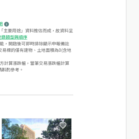
明
之「主要用途」資料推估而成，故資料呈
登錄類型與順序
功能，開啟後可即時排除顯示申報備註
易標的僅有建物、土地面積為0(含地
合方計算漲跌幅，當筆交易漲跌幅計算
請斟酌參考。