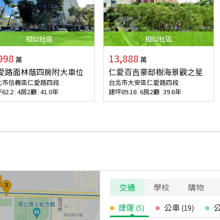
相似
社區
相似
社區
998
13,888
萬
萬
愛路面林蔭四房附大車位
仁愛百吉豪邸樹海景觀之星
北市信義區仁愛路四段
台北市大安區仁愛路四段
坪
62.2
4房2廳
41.0年
建坪
89.18
6房2廳
39.6年
交通
學校
購物
捷運
公車
(
5
)
(
19
)