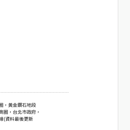
圈，黃金鑽石地段
商圈，台北巿政府，
線(資料最後更新