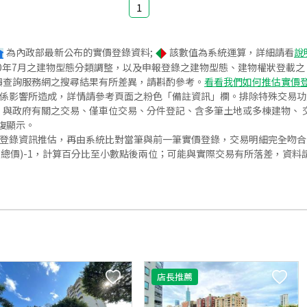
1
為內政部最新公布的實價登錄資料;
該數值為系統運算，詳細請看
說
020年7月之建物型態分類調整，以及申報登錄之建物型態、建物權狀登載
價查詢服務網之搜尋結果有所差異，請斟酌參考。
看看我們如何推估實價
關係影響所造成，詳情請參考頁面之粉色「備註資訊」欄。排除特殊交易
與政府有關之交易、僅車位交易、分件登記、含多筆土地或多棟建物、 交
復顯示。
價登錄資訊推估，再由系統比對當筆與前一筆實價登錄，交易明細完全吻
交總價)-1，計算百分比至小數點後兩位；可能與實際交易有所落差，資料
店長推薦