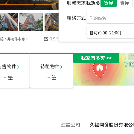
服務需求
我想要
買屋
賣屋
聯絡方式
皆可(9:00-21:00)
1
/
13
紹，非物件本身。
我家有多夯
>>
待售物件
待租物件
-
-
筆
筆
建設公司
久福開發股份有限公