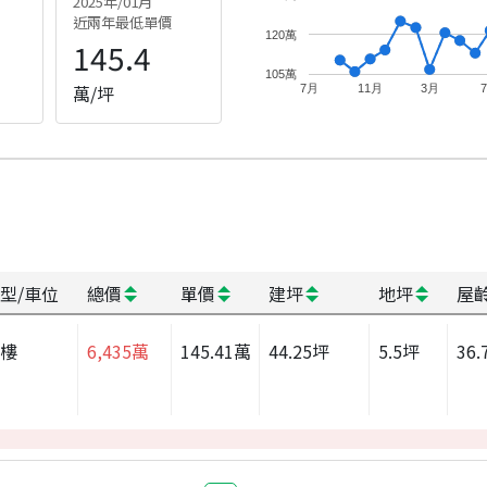
2025年/01月
近兩年最低單價
120萬
145.4
105萬
萬/坪
7月
11月
3月
型/車位
總價
單價
建坪
地坪
屋
大樓
6,435
萬
145.41
萬
44.25
坪
5.5
坪
36.