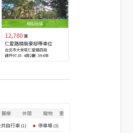
相似
社區
12,780
萬
仁愛路精裝豪邸帶車位
台北市大安區仁愛路四段
建坪
97.35
4房2廳
39.6年
醫療
休閒
寵物
重要設施
公共自行車
停車場
(
1
)
(
3
)