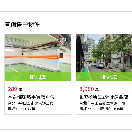
有銷售中物件
相似
社區
相似
社區
289
3,980
萬
萬
基泰璀璨坡平寬敞車位
♞忠孝新生▴近捷運金店
台北市中山區市民大道三段
台北市中正區新生南路一段
建坪
5.03
18.2年
建坪
22.71
1廳1衛
16.6年