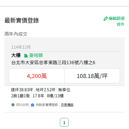
編輯篩選
最新實價登錄
條件
兩年內成交
114
年
12
月
大樓
曼哈頓
台北市大安區忠孝東路三段136號八樓之6
4,200
萬
108.18
萬/坪
建坪
38.83
坪
地坪
2.52
坪
無車位
2房1廳1衛
17.8
年
8
樓/
13
樓
資料說明
內政部實價登錄
交易備註
1