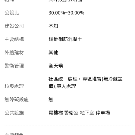
公設比
30.00%~30.00%
建設公司
不知
主要結構
鋼骨鋼筋混凝土
外牆建材
其他
警衛管理
全天候
社區統一處理，專區堆置(無冷藏設
垃圾處理
備),專人處理
無障礙設施
無
公共設施
電樓梯 警衛室 地下室 停車場
主要特色