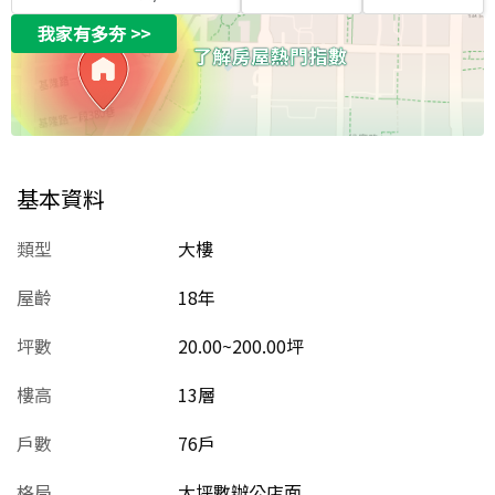
我家有多夯
>>
基本資料
類型
大樓
屋齡
18
年
坪數
20.00~200.00坪
樓高
13層
戶數
76戶
格局
大坪數辦公店面