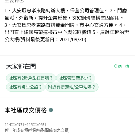
1、大安區忠孝東路純辦大樓，保全公司管理佳。 2、門廳
氣派、外觀新，提升企業形象，SRC鋼骨結構堅固耐用。
3、大安區忠孝東路首排黃金門牌，市中心交通方便。 4、
出門直上建國高架連接市中心與郊區樞紐 5、屋齡年輕的辦
公大樓(資料最後更新日：2021/09/30)
大家都在問
換一換
社區有2房戶型在售嗎？
社區管理費多少？
社區有哪些公設？
附近有捷運站/公車站嗎？
本社區
成交價格
114年/07月~115年/06月
近一年成交價(排除特殊關係間之交易)