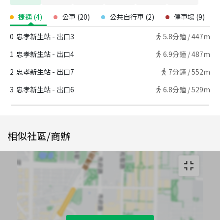
捷運
(
4
)
公車
(
20
)
公共自行車
(
2
)
停車場
(
9
)
0
忠孝新生站 - 出口3
5.8
分鐘 /
447m
1
忠孝新生站 - 出口4
6.9
分鐘 /
487m
2
忠孝新生站 - 出口7
7
分鐘 /
552m
3
忠孝新生站 - 出口6
6.8
分鐘 /
529m
相似社區/商辦