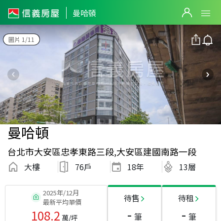
曼哈頓
圖片 1/11
曼哈頓
台北市大安區忠孝東路三段,大安區建國南路一段
大樓
76戶
18
年
13層
2025年/12月
待售
待租
最新平均單價
-
-
108.2
筆
筆
萬/坪