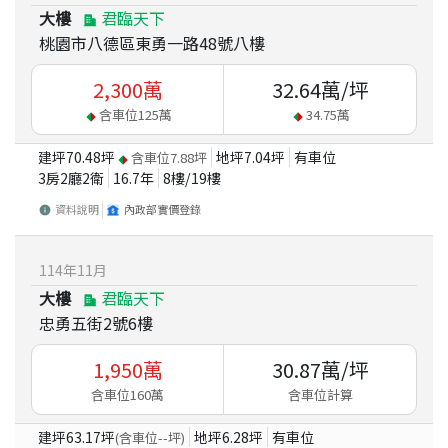
大樓
君臨天下
桃園市八德區東勇一路48號八樓
2,300
萬
32.64
萬/坪
含車位
125
萬
34.75
萬
建坪
70.48
坪
地坪
7.04
坪
有車位
含車位
7.88
坪
3房2廳2衛
16.7
年
8
樓/
19
樓
資料說明
內政部實價登錄
114
年
11
月
大樓
君臨天下
忠勇五街2號6樓
1,950
萬
30.87
萬/坪
含車位160萬
含車位計算
建坪
63.17
坪
地坪
6.28
坪
有車位
(含車位
--
坪)