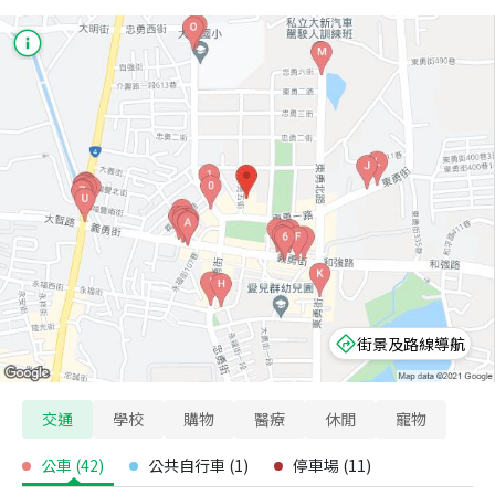
街景及路線導航
交通
學校
購物
醫療
休閒
寵物
公車
(
42
)
公共自行車
(
1
)
停車場
(
11
)