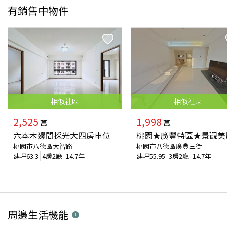
有銷售中物件
相似
社區
相似
社區
2,525
1,998
萬
萬
六本木邊間採光大四房車位
桃園★廣豐特區★景觀美
桃園市八德區大智路
桃園市八德區廣豐三街
建坪
63.3
4房2廳
14.7年
建坪
55.95
3房2廳
14.7年
周邊生活機能