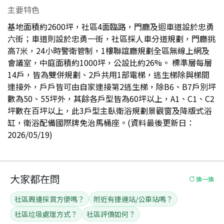
主要特色
基地面積約2600坪，社區4面臨路，門廳及迴車道設於忠勇
六街；車道則設於忠勇一街，社區採人車分道規劃，門廳挑
高7米，24小時警衛管制，1樓聯誼廳規劃全區無線上網及
會議室，中庭面積約1000坪，公設比約26%。 標準層每層
14戶，皆為雙併規劃、2戶共用1部電梯，逃生梯除與梯間
連接外，戶戶皆可由自家連接第2逃生梯，除B6、B7戶別坪
數為50、55坪外，其餘各戶型皆為60坪以上，A1、C1、C2
坪數在百坪以上，此3戶型主臥衛浴規劃景觀窗及降版式浴
缸，衛浴配備國際牌免治馬桶座。(資料最後更新日：
2026/05/19)
大家都在問
換一換
社區周邊採買方便嗎？
附近有捷運站/公車站嗎？
社區垃圾處理方式？
社區評價如何？