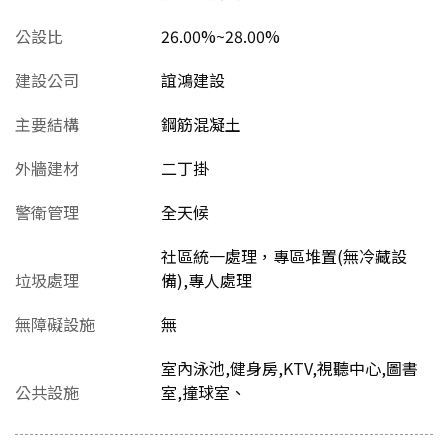
公設比
26.00%~28.00%
建設公司
誼鴻建設
主要結構
鋼筋混凝土
外牆建材
二丁掛
警衛管理
全天候
社區統一處理，專區堆置(無冷藏設
垃圾處理
備),專人處理
無障礙設施
無
室內泳池,健身房,KTV,視聽中心,圖書
公共設施
室,撞球室、