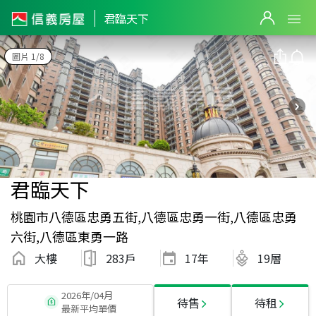
君臨天下
圖片 1/8
君臨天下
桃園市八德區忠勇五街,八德區忠勇一街,八德區忠勇
六街,八德區東勇一路
大樓
283戶
17
年
19層
2026年/04月
待售
待租
最新平均單價