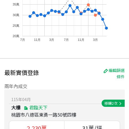
35萬
30萬
25萬
20萬
7月
11月
3月
7月
11月
3月
編輯篩選
最新實價登錄
條件
兩年內成交
115
年
04
月
移轉
2
次
大樓
君臨天下
桃園市八德區東勇一路50號四樓
2,230
萬
31
萬/坪