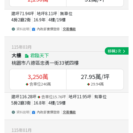
建坪
71.94
坪
地坪
8.11
坪
無車位
4房2廳2衛
16.9
年
4
樓/
19
樓
資料說明
內政部實價登錄
交易備註
115
年
03
月
移轉
2
次
大樓
君臨天下
桃園市八德區忠勇一街33號四樓
3,250
萬
27.95
萬/坪
含車位
240
萬
29.94
萬
建坪
116.28
坪
地坪
11.95
坪
有車位
含車位
15.76
坪
5房2廳3衛
16.8
年
4
樓/
19
樓
資料說明
內政部實價登錄
交易備註
115
年
01
月