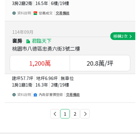
3房2廳2衛
16.5
年
6
樓/
19
樓
資料說明
信義成交
交易備註
114
年
09
月
移轉
2
次
套房
君臨天下
桃園市八德區忠勇六街3號二樓
1,200
萬
20.8
萬/坪
建坪
57.7
坪
地坪
6.96
坪
無車位
1房1廳1衛
16.3
年
2
樓/
19
樓
資料說明
內政部實價登錄
交易備註
1
2