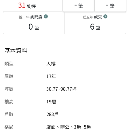
-
-
31
筆
筆
萬/坪
詢問度
成交
近一年
近五年
0
6
筆
筆
基本資料
類型
大樓
屋齡
17
年
坪數
38.77~98.77坪
樓高
19層
戶數
283戶
格局
店面、辦公、3房~5房