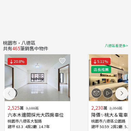
桃園市·八德區
八德區看更多>
共有
465
筆銷售中物件
20.8
%
5.11
%
店長推薦
2,525
2,230
萬
萬
3,188
萬
2,350
萬
六本木邊間採光大四房車位
降價✨桃大＆電車
桃園市八德區大智路
桃園市八德區公園路
建坪
63.3
4房2廳
14.7年
建坪
50.59
2房2廳
5.