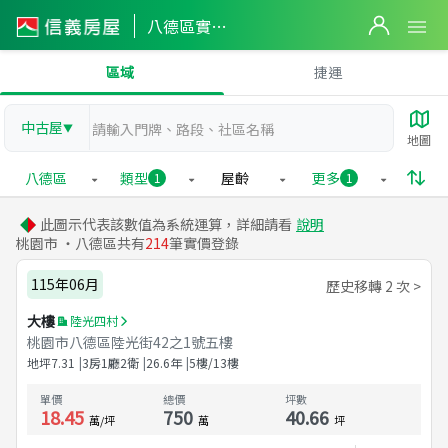
八德區實價登錄
區域
捷運
中古屋
▼
地圖
八德區
類型
屋齡
更多
1
1
此圖示代表該數值為系統運算，詳細請看
說明
桃園市 ・八德區共有
214
筆實價登錄
115年06月
歷史移轉 2 次 >
大樓
陸光四村
桃園市八德區陸光街42之1號五樓
地坪
7.31
3房1廳2衛
26.6
年
5樓/13樓
單價
總價
坪數
18.45
750
40.66
萬/坪
萬
坪