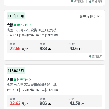
資料說明
交易備註
115年06月
歷史移轉 2 次 >
大樓
陸光四村
桃園市八德區仁愛街10之1號九樓
地坪
7.91
3房2廳2衛
26.6
年
9樓/13樓
單價
總價
坪數
22.66
988
43.6
萬/坪
萬
坪
資料說明
115年06月
大樓
陸光四村
桃園市八德區陸光街60巷7號二樓
地坪
7.91
3房2廳2衛
26.6
年
2樓/13樓
單價
總價
坪數
22.62
986
43.59
萬/坪
萬
坪