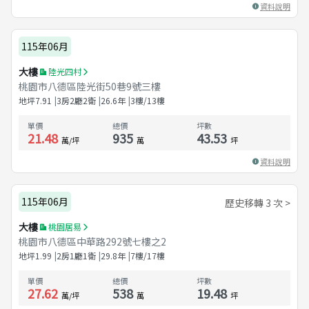
資料說明
115年06月
大樓
陸光四村
桃園市八德區陸光街50巷9號三樓
地坪
7.91
3房2廳2衛
26.6
年
3樓/13樓
單價
總價
坪數
21.48
935
43.53
萬/坪
萬
坪
資料說明
115年06月
歷史移轉 3 次 >
大樓
桃園居易
桃園市八德區中華路292號七樓之2
地坪
1.99
2房1廳1衛
29.8
年
7樓/17樓
單價
總價
坪數
27.62
538
19.48
萬/坪
萬
坪