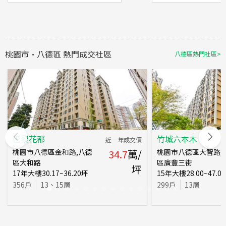
桃園市
·
八德區
熱門成交社區
八德區
熱門社區
>
巴黎花都
竹城六本木
近一年成交價
桃園市八德區金和路,八德
34.7
萬/
桃園市八德區大智路,
區大和路
區廣豐三街
坪
17
年
大樓
30.17~36.20
坪
15
年
大樓
28.00~47.00
356
戶
13、15
層
299
戶
13
層