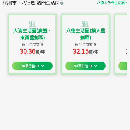
桃園市
・
八德區
熱門生活圈
八德區
熱門生活圈
>
大湳生活圈(廣豐、
八德生活圈(擴大重
東勇重劃區)
劃區)
近半年成交價
近半年成交價
30.36
32.15
2
萬/坪
萬/坪
98
筆待售中
94
筆待售中
7