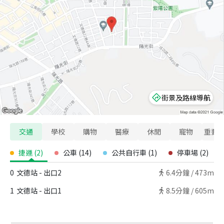
街景及路線導航
交通
學校
購物
醫療
休閒
寵物
重要
捷運
(
2
)
公車
(
14
)
公共自行車
(
1
)
停車場
(
2
)
0
文德站 - 出口2
6.4
分鐘 /
473m
1
文德站 - 出口1
8.5
分鐘 /
605m