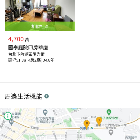
相似
社區
4,700
萬
國泰庭院四房華廈
台北市內湖區陽光街
建坪
51.38
4房2廳
34.8年
周邊生活機能