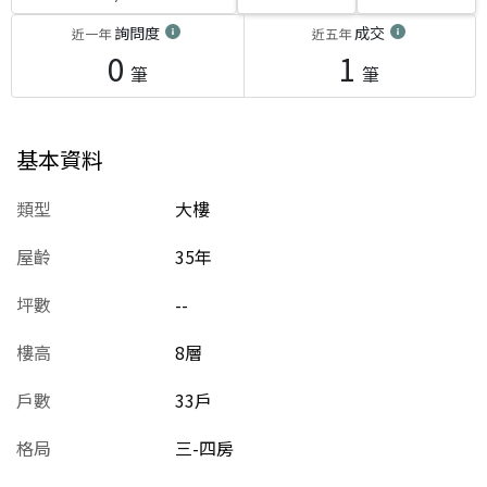
詢問度
成交
近一年
近五年
0
1
筆
筆
基本資料
類型
大樓
屋齡
35
年
坪數
--
樓高
8層
戶數
33戶
格局
三-四房