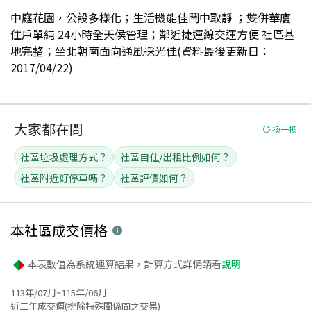
中庭花園，公設多樣化；生活機能佳鬧中取靜 ；雙併華廈
住戶單純 24小時全天侯管理；鄰近捷運線交運方便 社區基
地完整；坐北朝南面向通風採光佳(資料最後更新日：
2017/04/22)
大家都在問
換一換
社區垃圾處理方式？
社區自住/出租比例如何？
社區附近好停車嗎？
社區評價如何？
本社區
成交價格
本表數值為系統運算結果，計算方式詳情請看
說明
113年/07月~115年/06月
近二年成交價(排除特殊關係間之交易)