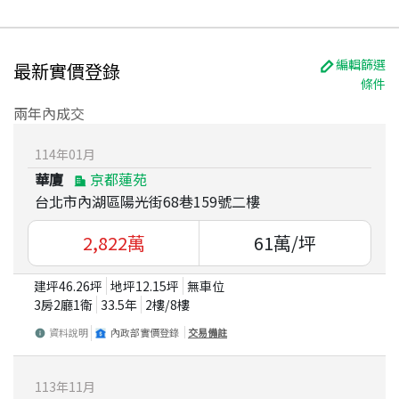
編輯篩選
最新實價登錄
條件
兩年內成交
114
年
01
月
華廈
京都蓮苑
台北市內湖區陽光街68巷159號二樓
2,822
萬
61
萬/坪
建坪
46.26
坪
地坪
12.15
坪
無車位
3房2廳1衛
33.5
年
2
樓/
8
樓
資料說明
內政部實價登錄
交易備註
113
年
11
月