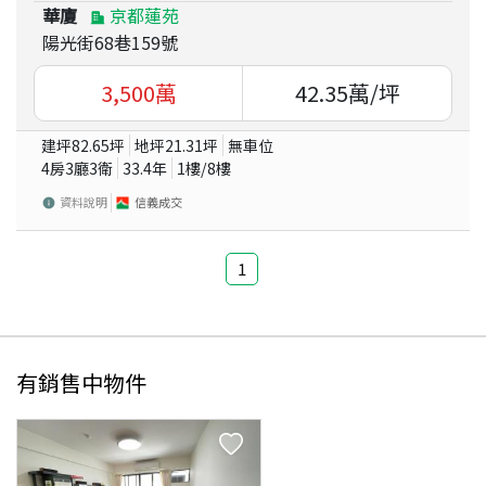
華廈
京都蓮苑
陽光街68巷159號
3,500
萬
42.35
萬/坪
建坪
82.65
坪
地坪
21.31
坪
無車位
4房3廳3衛
33.4
年
1
樓/
8
樓
資料說明
信義成交
1
有銷售中物件