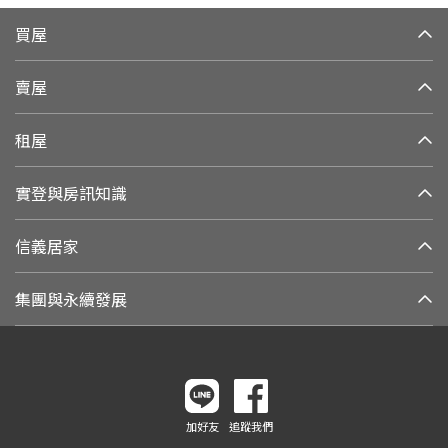
買屋
賣屋
租屋
實登與房訊知識
信義居家
集團與永續發展
加好友
追蹤我們