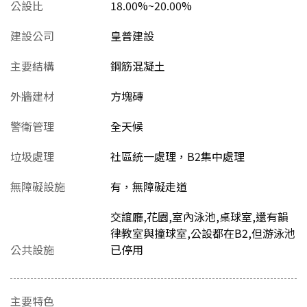
公設比
18.00%~20.00%
建設公司
皇普建設
主要結構
鋼筋混凝土
外牆建材
方塊磚
警衛管理
全天候
垃圾處理
社區統一處理，B2集中處理
無障礙設施
有，無障礙走道
交誼廳,花園,室內泳池,桌球室,還有韻
律教室與撞球室,公設都在B2,但游泳池
公共設施
已停用
主要特色