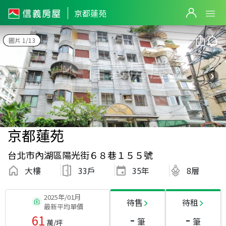
京都蓮苑
圖片 1/13
京都蓮苑
台北市內湖區陽光街６８巷１５５號
大樓
33戶
35
年
8層
2025年/01月
待售
待租
最新平均單價
-
-
61
筆
筆
萬/坪