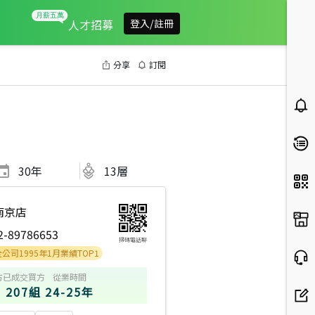
人才招募
登入/註冊
分享
訂閱
30
年
13層
南京店
2-89786653
掃碼電話聊
95年1月業績TOP1
方
已成交買方
從業時間
207組
24-25年