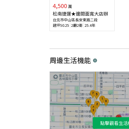
4,500
萬
松南捷運★邊間面寬大店辦
台北市中山區長安東路二段
建坪
50.25
2廳2衛
25.4年
周邊生活機能
點擊觀看生活