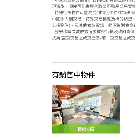
現類型、順序可能會與內政部不動產交易實
- 特殊行情物件可能為受到特別條件或特殊
中關係人間交易、特殊交易情況及標的類型、
上權物件)，及其他備註資訊，關閉後則會恢
- 歷史移轉次數依據信義成交行情及政府實
式為(當筆交易之成交總價/前一筆交易之成
有銷售中物件
相似
社區