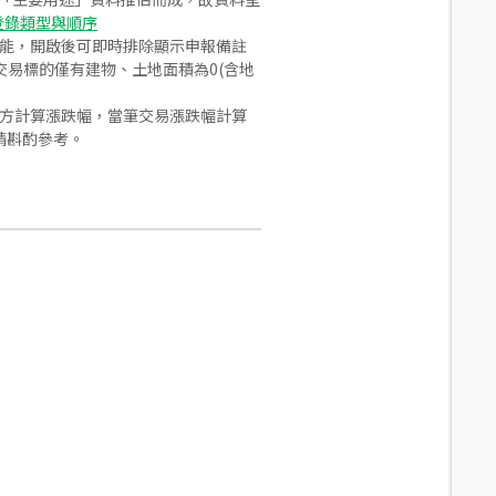
登錄類型與順序
功能，開啟後可即時排除顯示申報備註
易標的僅有建物、土地面積為0(含地
合方計算漲跌幅，當筆交易漲跌幅計算
請斟酌參考。