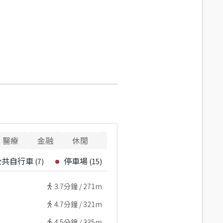
醫療
金融
休閒
寵物
警消
重要設施
公共自行車
停車場
(
7
)
(
15
)
3.7
分鐘 /
271m
4.7
分鐘 /
321m
4.5
分鐘 /
335m