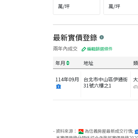
萬/坪
萬/坪
最新實價登錄
兩年內成交
編輯篩選條件
年月
地址
類
114
年
09
月
台北市中山區伊通街
31號六樓之1
- 資料來源：
為信義房屋最新成交行情;
- 本實價登錄分類係綜合內政部實價登錄2