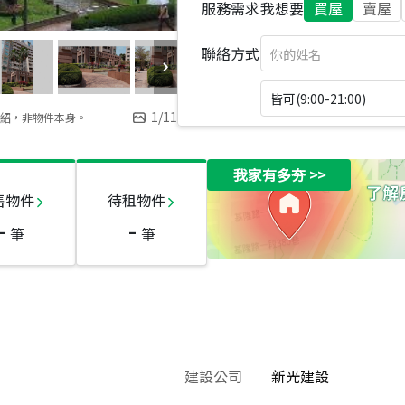
服務需求
我想要
買屋
賣屋
聯絡方式
皆可(9:00-21:00)
1
/
11
紹，非物件本身。
我家有多夯
>>
售物件
待租物件
-
-
筆
筆
建設公司
新光建設