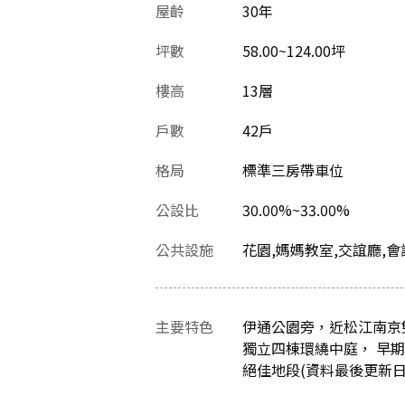
屋齡
30
年
坪數
58.00~124.00坪
樓高
13層
戶數
42戶
格局
標準三房帶車位
公設比
30.00%~33.00%
公共設施
花園,媽媽教室,交誼廳,會
主要特色
伊通公園旁，近松江南京
獨立四棟環繞中庭， 早期
絕佳地段(資料最後更新日：20