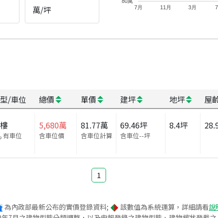
80萬
萬/坪
7月
11月
3月
型/車位
總價
單價
建坪
地坪
屋
大樓
5,680
萬
81.77
萬
69.46
坪
8.4
坪
28.
有車位
含車位價
含車位計算
含車位
--
坪
1
為內政部最新公布的實價登錄資料;
該數值為系統運算，詳細請看
說
020年7月之建物型態分類調整，以及申報登錄之建物型態、建物權狀登載