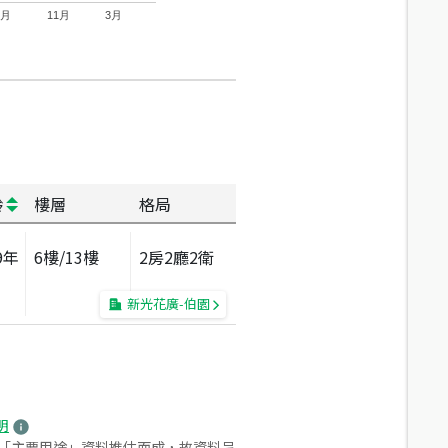
7月
11月
3月
齡
樓層
格局
9
年
6
樓/
13
樓
2房2廳2衛
新光花廣-伯園
明
之「主要用途」資料推估而成，故資料呈