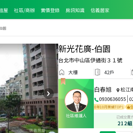
租屋
社區/商辦
實價登錄
房訊知識
信義居家
伯園
新光花廣-伯園
台北市中山區伊通街３１號
大樓
42戶
白春旭
松江
0930636055
0
P17
全公司2001年3月業績TOP1
全公司2000年10月業績TOP1
全公司19
社區維護人
已成交賣
212組