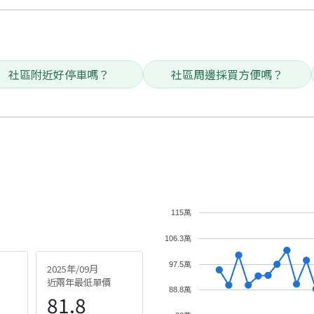
社區附近好停車嗎？
社區周邊採買方便嗎？
115萬
106.3萬
97.5萬
2025年/09月
近兩年最低單價
88.8萬
81.8