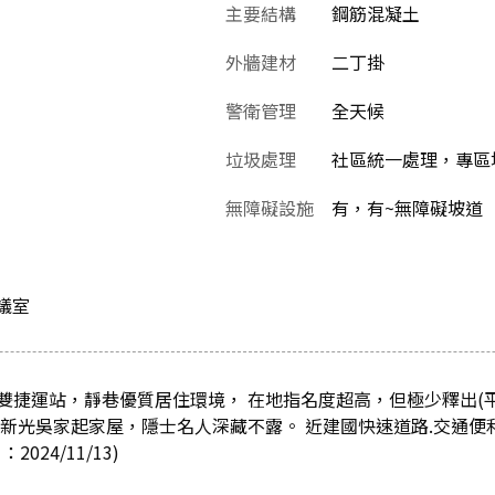
主要結構
鋼筋混凝土
外牆建材
二丁掛
警衛管理
全天候
垃圾處理
社區統一處理，專區堆
無障礙設施
有，有~無障礙坡道
議室
雙捷運站，靜巷優質居住環境， 在地指名度超高，但極少釋出(
新光吳家起家屋，隱士名人深藏不露。 近建國快速道路.交通便利
24/11/13)