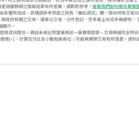
價查詢服務網之搜尋結果有所差異，請斟酌參考。
看看我們如何推估實價
關係影響所造成，詳情請參考頁面之粉色「備註資訊」欄。排除特殊交易
與政府有關之交易、僅車位交易、分件登記、含多筆土地或多棟建物、 交
復顯示。
價登錄資訊推估，再由系統比對當筆與前一筆實價登錄，交易明細完全吻
交總價)-1，計算百分比至小數點後兩位；可能與實際交易有所落差，資料