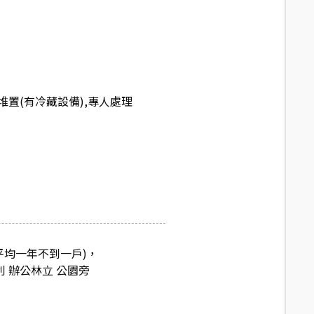
置(有冷藏設備),專人處理
平均一年不到一戶)，
 辦公林立 公園旁