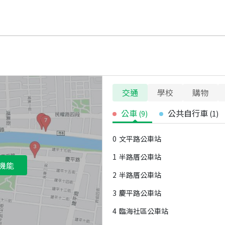
交通
學校
購物
公車
公共自行車
(
9
)
(
1
)
0
文平路公車站
1
半路厝公車站
機能
2
半路厝公車站
3
慶平路公車站
4
臨海社區公車站