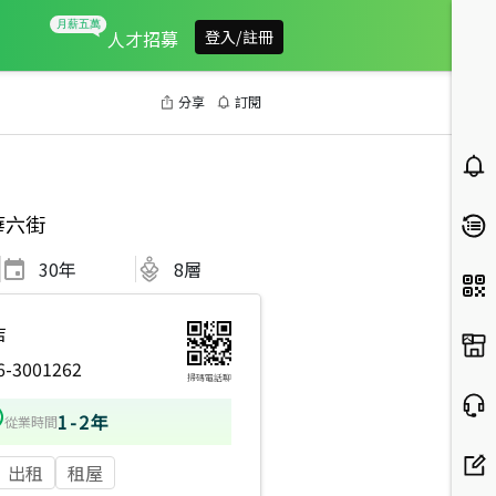
人才招募
登入/註冊
分享
訂閱
華六街
30
年
8層
店
6-3001262
掃碼電話聊
1-2年
從業時間
出租
租屋