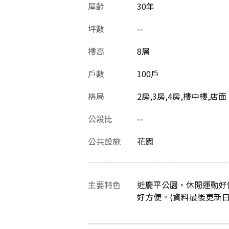
屋齡
30
年
坪數
--
樓高
8層
戶數
100戶
格局
2房,3房,4房,樓中樓,店面
公設比
--
公共設施
花園
主要特色
近慶平公園，休閒運動好
好方便。(資料最後更新日：20