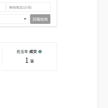
回電給我
近五年
成交
1
筆