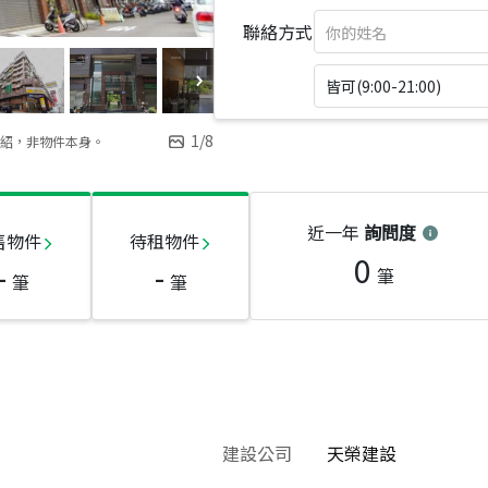
聯絡方式
皆可(9:00-21:00)
1
/
8
紹，非物件本身。
近一年
詢問度
售物件
待租物件
0
-
-
筆
筆
筆
建設公司
天榮建設