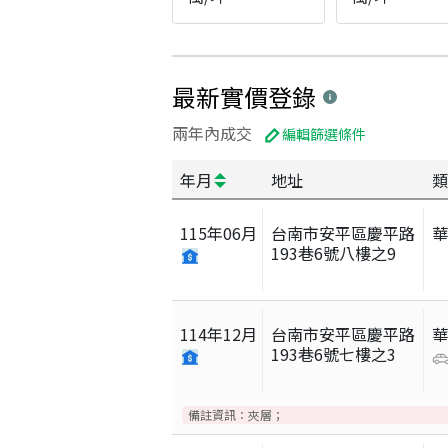
最新實價登錄
兩年內成交
編輯篩選條件
年月
地址
類
115
年
06
月
台南市安平區慶平路
193巷6號八樓之9
114
年
12
月
台南市安平區慶平路
193巷6號七樓之3
備註資訊：
夾層；