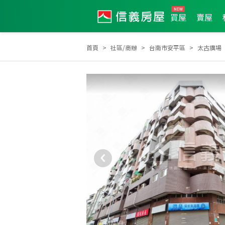
買屋
賣屋
首頁
社區/商辦
台南市安平區
太古廣場