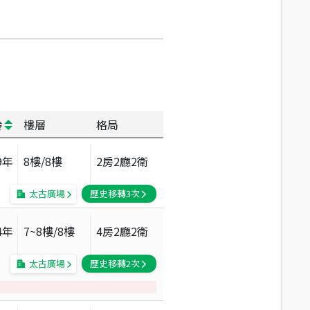
齡
樓層
格局
9
年
8
樓/
8
樓
2房2廳2衛
太古廣場
歷史移轉
3
次
4
年
7~8
樓/
8
樓
4房2廳2衛
太古廣場
歷史移轉
2
次