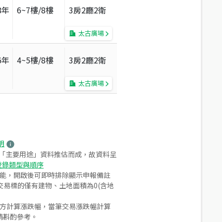
8
年
6~7
樓/
8
樓
3房2廳2衛
太古廣場
6
年
4~5
樓/
8
樓
3房2廳2衛
太古廣場
明
之「主要用途」資料推估而成，故資料呈
登錄類型與順序
功能，開啟後可即時排除顯示申報備註
易標的僅有建物、土地面積為0(含地
合方計算漲跌幅，當筆交易漲跌幅計算
請斟酌參考。