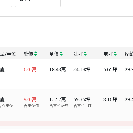
型/車位
總價
單價
建坪
地坪
屋
華廈
630
萬
18.43
萬
34.18
坪
5.65
坪
29.
華廈
930
萬
15.57
萬
59.75
坪
8.16
坪
29.
有車位
含車位價
含車位計算
含車位
--
坪