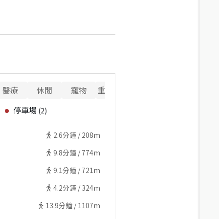
醫療
休閒
寵物
重要設施
停車場
(
2
)
2.6
分鐘 /
208m
9.8
分鐘 /
774m
9.1
分鐘 /
721m
4.2
分鐘 /
324m
13.9
分鐘 /
1107m