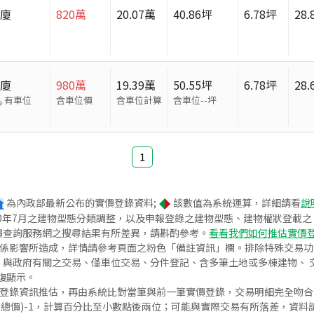
華廈
820
萬
20.07
萬
40.86
坪
6.78
坪
28.
華廈
980
萬
19.39
萬
50.55
坪
6.78
坪
28.
有車位
含車位價
含車位計算
含車位
--
坪
1
為內政部最新公布的實價登錄資料;
該數值為系統運算，詳細請看
說
020年7月之建物型態分類調整，以及申報登錄之建物型態、建物權狀登載
價查詢服務網之搜尋結果有所差異，請斟酌參考。
看看我們如何推估實價
關係影響所造成，詳情請參考頁面之粉色「備註資訊」欄。排除特殊交易
與政府有關之交易、僅車位交易、分件登記、含多筆土地或多棟建物、 交
復顯示。
價登錄資訊推估，再由系統比對當筆與前一筆實價登錄，交易明細完全吻
交總價)-1，計算百分比至小數點後兩位；可能與實際交易有所落差，資料