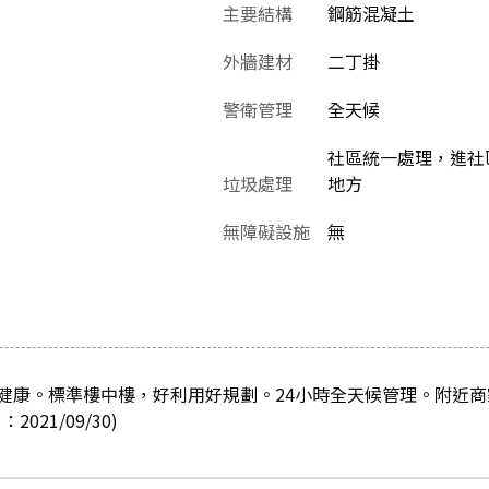
主要結構
鋼筋混凝土
外牆建材
二丁掛
警衛管理
全天候
社區統一處理，進社
垃圾處理
地方
無障礙設施
無
健康。標準樓中樓，好利用好規劃。24小時全天候管理。附近
21/09/30)