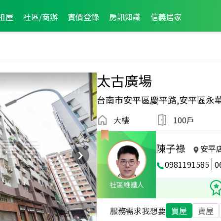
租屋
社區/商辦
實價登錄
房訊知識
信義居家
太古廣場
台南市安平區慶平路,安平區永
大樓
100戶
陳子祿
安平
0981191585
0
社區維護人
服務需求
我想要
買屋
賣屋