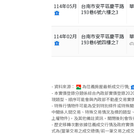
114
年
05
月
台南市安平區慶平路
193巷6號六樓之3
114
年
02
月
台南市安平區慶平路
193巷6號四樓之7
- 資料來源：
為信義房屋最新成交行情;
- 本實價登錄分類係綜合內政部實價登錄2
現類型、順序可能會與內政部不動產交易實
- 特殊行情物件可能為受到特別條件或特殊
中關係人間交易、特殊交易情況及標的類型、
上權物件)，及其他備註資訊，關閉後則會恢
- 歷史移轉次數依據信義成交行情及政府實
式為(當筆交易之成交總價/前一筆交易之成