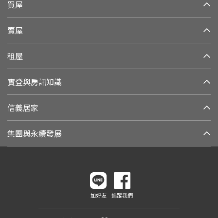
買屋
賣屋
租屋
實登與房訊知識
信義居家
集團與永續發展
加好友
追蹤我們