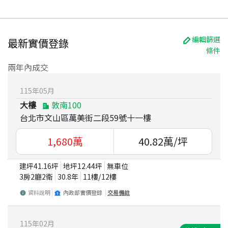
編輯篩選
最新實價登錄
條件
兩年內成交
115
年
05
月
大樓
敦南100
台北市文山區萬美街二段59號十一樓
1,680
萬
40.82
萬/坪
建坪
41.16
坪
地坪
12.44
坪
無車位
3房2廳2衛
30.8
年
11
樓/
12
樓
資料說明
內政部實價登錄
交易備註
115
年
02
月