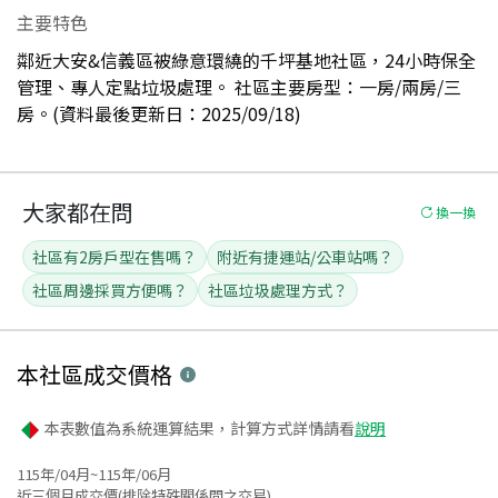
主要特色
鄰近大安&信義區被綠意環繞的千坪基地社區，24小時保全
管理、專人定點垃圾處理。 社區主要房型：一房/兩房/三
房。(資料最後更新日：2025/09/18)
大家都在問
換一換
社區有2房戶型在售嗎？
附近有捷運站/公車站嗎？
社區周邊採買方便嗎？
社區垃圾處理方式？
本社區
成交價格
本表數值為系統運算結果，計算方式詳情請看
說明
115年/04月~115年/06月
近三個月成交價(排除特殊關係間之交易)