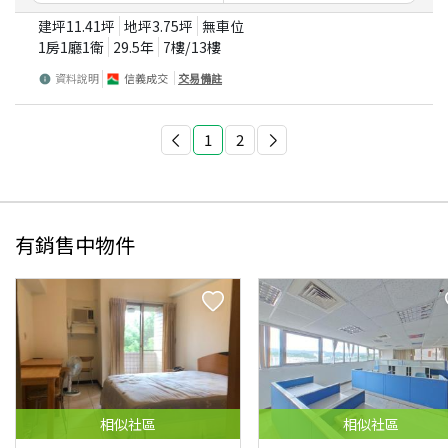
建坪
11.41
坪
地坪
3.75
坪
無車位
1房1廳1衛
29.5
年
7
樓/
13
樓
資料說明
信義成交
交易備註
1
2
有銷售中物件
相似
社區
相似
社區