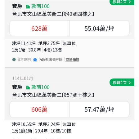
移轉
2
次
套房
敦南100
台北市文山區萬美街二段49號四樓之1
628
萬
55.04
萬/坪
建坪
11.41
坪
地坪
3.75
坪
無車位
1房1衛
30.8
年
4
樓/
13
樓
資料說明
內政部實價登錄
交易備註
114
年
01
月
移轉
2
次
套房
敦南100
台北市文山區萬美街二段57號十樓之1
606
萬
57.47
萬/坪
建坪
10.55
坪
地坪
3.24
坪
無車位
1房1廳1衛
29.4
年
10
樓/
10
樓