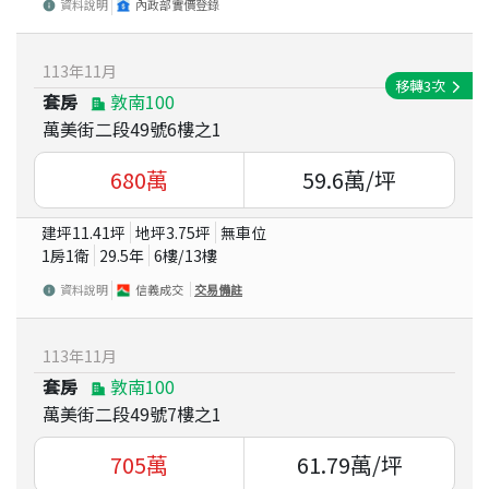
資料說明
內政部實價登錄
113
年
11
月
移轉
3
次
套房
敦南100
萬美街二段49號6樓之1
680
萬
59.6
萬/坪
建坪
11.41
坪
地坪
3.75
坪
無車位
1房1衛
29.5
年
6
樓/
13
樓
資料說明
信義成交
交易備註
113
年
11
月
套房
敦南100
萬美街二段49號7樓之1
705
萬
61.79
萬/坪