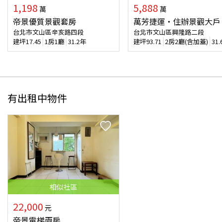
1,198
5,888
萬
萬
帝景優質景觀套房
萬芳捷運・住辦景觀大戶
台北市文山區辛亥路四段
台北市文山區興隆路二段
建坪
17.45
1房1廳
31.2年
建坪
93.71
2房2廳(含加蓋)
31
有出租中物件
相似
社區
22,000
元
帝景電梯兩房