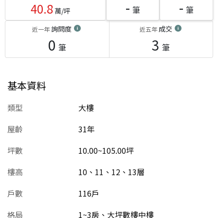
-
-
40.8
筆
筆
萬/坪
詢問度
成交
近一年
近五年
0
3
筆
筆
基本資料
類型
大樓
屋齡
31
年
坪數
10.00~105.00坪
樓高
10、11、12、13層
戶數
116戶
格局
1~3房、大坪數樓中樓