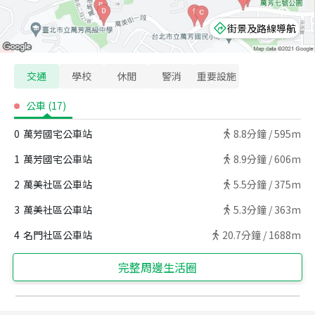
街景及路線導航
交通
學校
休閒
警消
重要設施
公車
(
17
)
0
萬芳國宅公車站
8.8
分鐘 /
595m
1
萬芳國宅公車站
8.9
分鐘 /
606m
2
萬美社區公車站
5.5
分鐘 /
375m
3
萬美社區公車站
5.3
分鐘 /
363m
4
名門社區公車站
20.7
分鐘 /
1688m
完整周邊生活圈