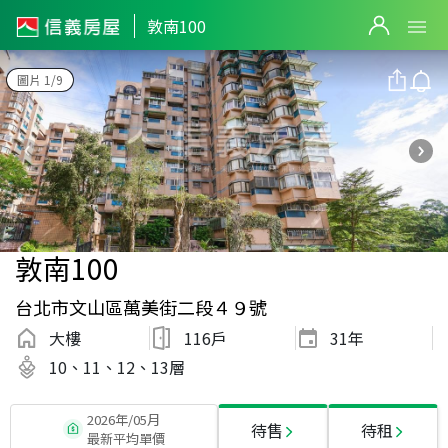
敦南100
圖片 1/9
敦南100
台北市文山區萬美街二段４９號
大樓
116戶
31
年
10、11、12、13層
2026年/05月
待售
待租
最新平均單價