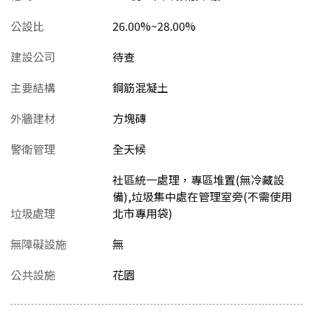
公設比
26.00%~28.00%
建設公司
待查
主要結構
鋼筋混凝土
外牆建材
方塊磚
警衛管理
全天候
社區統一處理，專區堆置(無冷藏設
備),垃圾集中處在管理室旁(不需使用
垃圾處理
北市專用袋)
無障礙設施
無
公共設施
花園