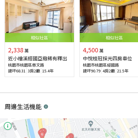
相似
社區
相似
社區
2,338
4,500
萬
萬
近小檜溪經國亞緻稀有釋出
中悅桂冠採光四房車位
桃園市桃園區慈文路
桃園市桃園區經國路
建坪
68.31
3房2廳
15.4年
建坪
90.79
4房2廳
21.5年
周邊生活機能