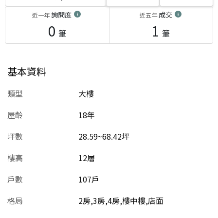
詢問度
成交
近一年
近五年
0
1
筆
筆
基本資料
類型
大樓
屋齡
18
年
坪數
28.59~68.42坪
樓高
12層
戶數
107戶
格局
2房,3房,4房,樓中樓,店面