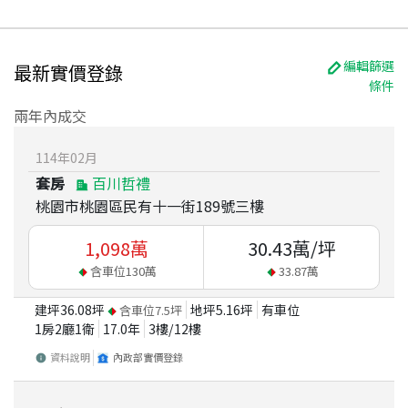
編輯篩選
最新實價登錄
條件
兩年內成交
114
年
02
月
套房
百川哲禮
桃園市桃園區民有十一街189號三樓
1,098
萬
30.43
萬/坪
含車位
130
萬
33.87
萬
建坪
36.08
坪
地坪
5.16
坪
有車位
含車位
7.5
坪
1房2廳1衛
17.0
年
3
樓/
12
樓
資料說明
內政部實價登錄