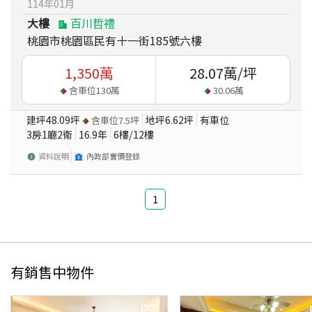
114
年
01
月
大樓
百川哲禮
桃園市桃園區民有十一街185號六樓
1,350
萬
28.07
萬/坪
含車位
130
萬
30.06
萬
建坪
48.09
坪
地坪
6.62
坪
有車位
含車位
7.5
坪
3房1廳2衛
16.9
年
6
樓/
12
樓
資料說明
內政部實價登錄
1
有銷售中物件