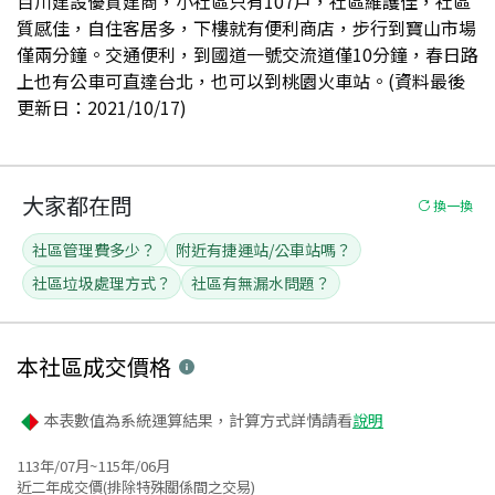
百川建設優質建商，小社區只有107戶，社區維護佳，社區
質感佳，自住客居多，下樓就有便利商店，步行到寶山市場
僅兩分鐘。交通便利，到國道一號交流道僅10分鐘，春日路
上也有公車可直達台北，也可以到桃園火車站。(資料最後
更新日：2021/10/17)
大家都在問
換一換
社區管理費多少？
附近有捷運站/公車站嗎？
社區垃圾處理方式？
社區有無漏水問題？
本社區
成交價格
本表數值為系統運算結果，計算方式詳情請看
說明
113年/07月~115年/06月
近二年成交價(排除特殊關係間之交易)