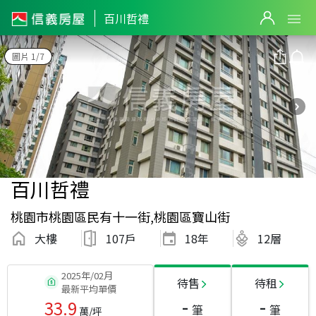
百川哲禮
圖片 1/7
百川哲禮
桃園市桃園區民有十一街,桃園區寶山街
大樓
107戶
18
年
12層
2025年/02月
待售
待租
最新平均單價
-
-
33.9
筆
筆
萬/坪