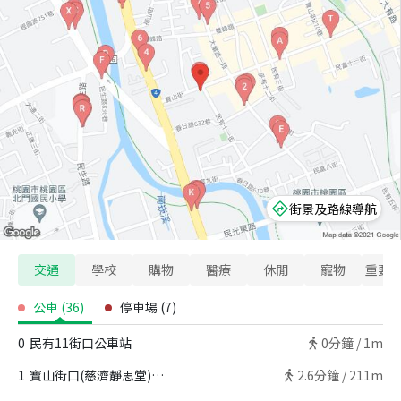
街景及路線導航
交通
學校
購物
醫療
休閒
寵物
重要
公車
(
36
)
停車場
(
7
)
0
民有11街口公車站
0
分鐘 /
1m
1
寶山街口(慈濟靜思堂)公車站
2.6
分鐘 /
211m