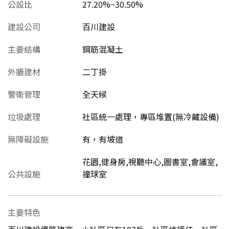
公設比
27.20%~30.50%
建設公司
百川建設
主要結構
鋼筋混凝土
外牆建材
二丁掛
警衛管理
全天候
垃圾處理
社區統一處理，專區堆置(無冷藏設備)
無障礙設施
有，有坡道
花園,健身房,視聽中心,圖書室,會議室,
公共設施
撞球室
主要特色