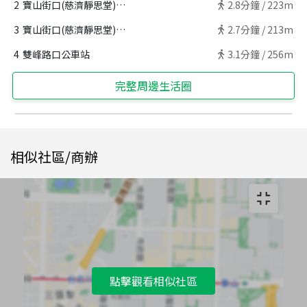
2
寶山街口(慈濟靜思堂)公車站
2.8
分鐘 /
223m
3
寶山街口(慈濟靜思堂)公車站
2.7
分鐘 /
213m
4
雙峰路口公車站
3.1
分鐘 /
256m
完整周邊生活圈
相似社區/商辦
點擊觀看相似社區