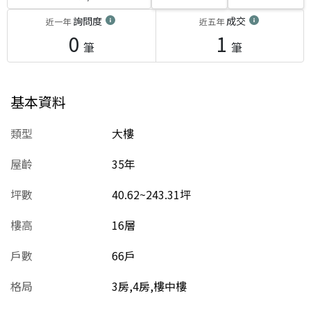
詢問度
成交
近一年
近五年
0
1
筆
筆
基本資料
類型
大樓
屋齡
35
年
坪數
40.62~243.31坪
樓高
16層
戶數
66戶
格局
3房,4房,樓中樓