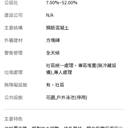
公設比
7.00%~52.00%
建設公司
N/A
主要結構
鋼筋混凝土
外牆建材
方塊磚
警衛管理
全天候
社區統一處理，專區堆置(無冷藏設
垃圾處理
備),專人處理
無障礙設施
有，社區
公共設施
花園,戶外泳池(停用)
主要特色