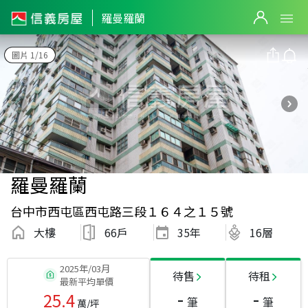
羅曼羅蘭
圖片 1/16
羅曼羅蘭
台中市西屯區西屯路三段１６４之１５號
大樓
66戶
35
年
16層
2025年/03月
待售
待租
最新平均單價
-
-
25.4
筆
筆
萬/坪