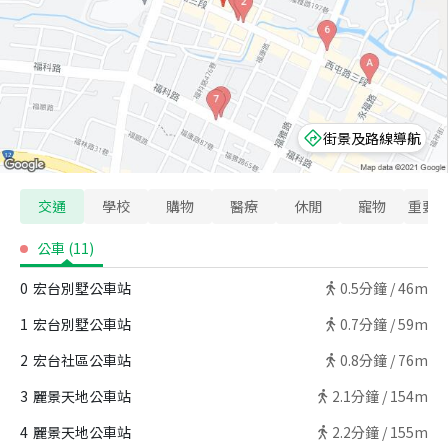
街景及路線導航
交通
學校
購物
醫療
休閒
寵物
重要
公車
(
11
)
0
宏台別墅公車站
0.5
分鐘 /
46m
1
宏台別墅公車站
0.7
分鐘 /
59m
2
宏台社區公車站
0.8
分鐘 /
76m
3
麗景天地公車站
2.1
分鐘 /
154m
4
麗景天地公車站
2.2
分鐘 /
155m