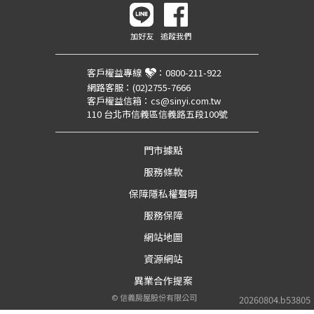
加好友
追蹤我們
客戶權益專線
：
0800-211-922
網路客服：
(02)2755-7666
客戶權益信箱：
cs@sinyi.com.tw
110 台北市信義區信義路五段100號
門市據點
服務條款
保障隱私權聲明
服務保障
網站地圖
資源網站
異業合作提案
©
信義房屋股份有限公司
20260804.b53805