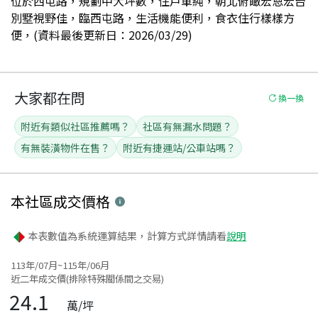
位於西屯路，規劃中大坪數，住戶單純，朝北俯瞰宏恩宏台
別墅視野佳，臨西屯路，生活機能便利，食衣住行樣樣方
便，(資料最後更新日：2026/03/29)
大家都在問
換一換
附近有類似社區推薦嗎？
社區有無漏水問題？
有無裝潢物件在售？
附近有捷運站/公車站嗎？
本社區
成交價格
本表數值為系統運算結果，計算方式詳情請看
說明
113年/07月~115年/06月
近二年成交價(排除特殊關係間之交易)
24.1
萬/坪