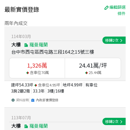
編輯篩選
最新實價登錄
條件
兩年內成交
114
年
03
月
移轉
2
次
大樓
羅曼羅蘭
台中市西屯區西屯路三段164之15號三樓
1,326
萬
24.41
萬/坪
含車位
70
萬
25.44
萬
建坪
54.33
坪
地坪
4.99
坪
有車位
含車位
4.95
坪
3房2廳2衛
33.3
年
3
樓/
16
樓
資料說明
內政部實價登錄
113
年
07
月
移轉
2
次
大樓
羅曼羅蘭