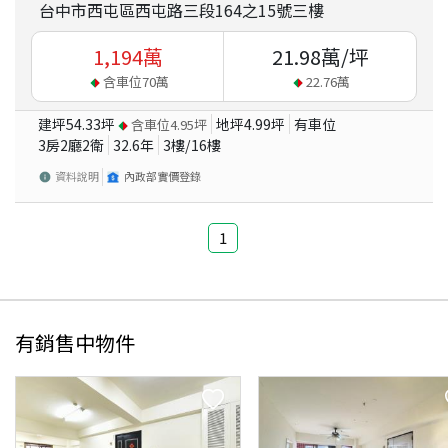
台中市西屯區西屯路三段164之15號三樓
1,194
萬
21.98
萬/坪
含車位
70
萬
22.76
萬
建坪
54.33
坪
地坪
4.99
坪
有車位
含車位
4.95
坪
3房2廳2衛
32.6
年
3
樓/
16
樓
資料說明
內政部實價登錄
1
有銷售中物件