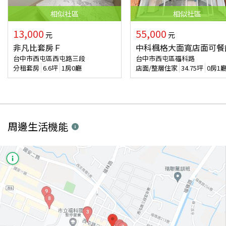
相似
社區
相似
社區
13,000
55,000
元
元
非凡比套房Ｆ
中科楓格大面寬店面可餐
台中市西屯區西屯路三段
台中市西屯區福科路
分租套房
6.6
坪
1房0廳
店面/整層住家
34.75
坪
0房1
周邊生活機能