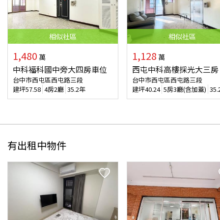
相似
社區
相似
社區
1,480
1,128
萬
萬
中科福科國中旁大四房車位
西屯中科高樓採光大三房
台中市西屯區西屯路三段
台中市西屯區西屯路三段
建坪
57.58
4房2廳
35.2年
建坪
40.24
5房3廳(含加蓋)
35
有出租中物件