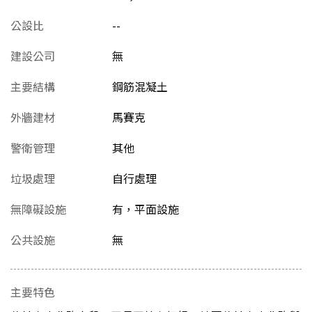
公設比
--
建設公司
無
主要結構
鋼筋混凝土
外牆建材
馬賽克
警衛管理
其他
垃圾處理
自行處理
無障礙設施
有，平面設施
公共設施
無
主要特色