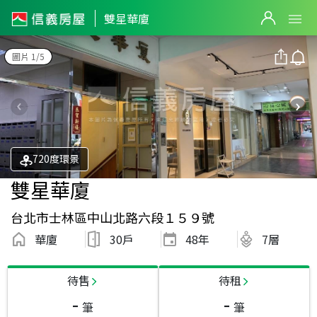
雙星華廈
圖片 1/5
720度環景
雙星華廈
台北市士林區中山北路六段１５９號
華廈
30戶
48
年
7層
待售
待租
-
-
筆
筆