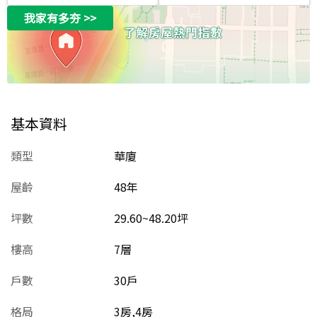
我家有多夯
>>
基本資料
類型
華廈
屋齡
48
年
坪數
29.60~48.20坪
樓高
7層
戶數
30戶
格局
3房,4房