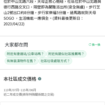
位於中山北路六段，天母正核心樞紐，社區位於中山北路與
德行西路交叉口，隔壁即為蘭雅派出所(安全無虞)，步行芝
山2號出口約8分鐘，步行家樂福5分鐘，過馬路就到天母
SOGO ，生活機能一應俱全。(資料最後更新日：
2023/04/22)
大家都在問
換一換
附近有捷運站/公車站嗎？
附近有類似社區推薦嗎？
有無裝潢物件在售？
社區垃圾處理方式？
本社區
成交價格
113年/07月~115年/06月
近二年成交價(排除特殊關係間之交易)