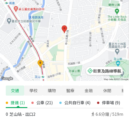
街景及路線導航
交通
學校
購物
醫療
金融
休閒
寵
捷運
(
1
)
公車
(
21
)
公共自行車
(
4
)
停車場
(
9
)
0
芝山站 - 出口2
6.6
分鐘 /
519m