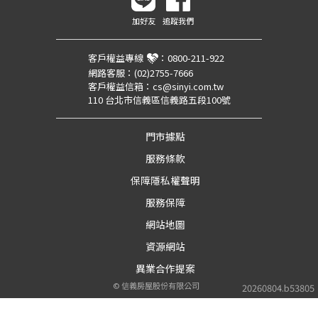
加好友
追蹤我們
客戶權益專線
：
0800-211-922
網路客服：
(02)2755-7666
客戶權益信箱：
cs@sinyi.com.tw
110 台北市信義區信義路五段100號
門市據點
服務條款
保障隱私權聲明
服務保障
網站地圖
資源網站
異業合作提案
©
信義房屋股份有限公司
20260804.b53805