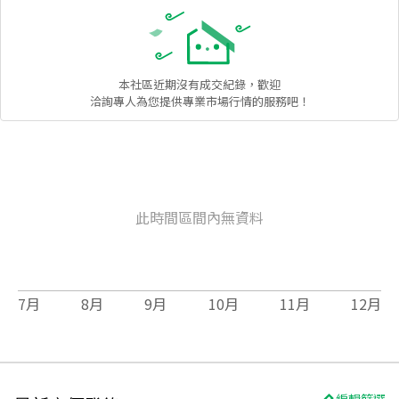
本社區
近期沒有成交紀錄，歡迎
洽詢專人為您提供專業市場行情的服務吧！
此時間區間內無資料
7
月
8
月
9
月
10
月
11
月
12
月
編輯篩選