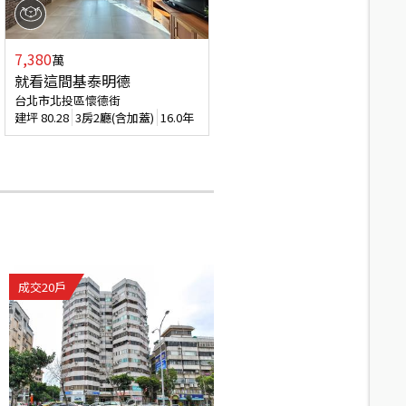
7,380
萬
就看這間基泰明德
台北市北投區懷德街
建坪
80.28
3房2廳(含加蓋)
16.0年
成交
20
戶