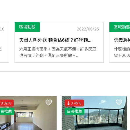
區域動態
區域動態
16
2022/06/25
天母人叫外送 麵食佔6成？好吃麵...
信義房屋
交
六月正逢梅雨季，因為天氣不便，許多民眾
什麼樣的
也習慣叫外送，滿足三餐所需。...
省下200
8.92
%
3.46
%
店長推薦
店長推薦