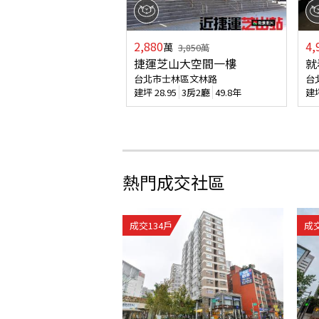
2,880
4,
萬
3,850
萬
捷運芝山大空間一樓
就
台北市士林區文林路
台
建坪
28.95
3房2廳
49.8年
建
熱門成交社區
成交
134
戶
成