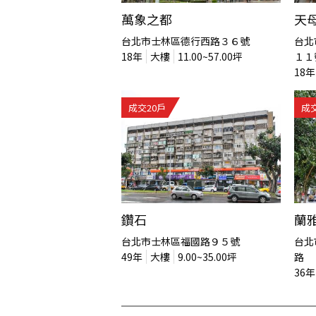
萬象之都
天
台北市士林區德行西路３６號
台北
18
年
大樓
11.00~57.00
坪
１１
18
年
成交
20
戶
成
鑽石
蘭
台北市士林區福國路９５號
台北
49
年
大樓
9.00~35.00
坪
路
36
年