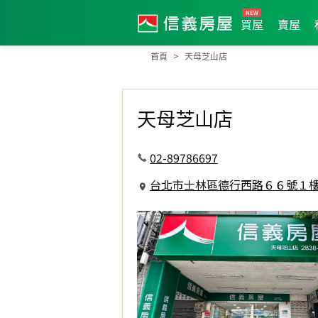
買屋
賣屋
首頁
天母芝山店
天母芝山店
02-89786697
台北市士林區德行西路６６號１