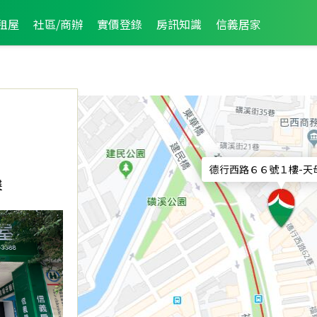
租屋
社區/商辦
實價登錄
房訊知識
信義居家
德行西路６６號１樓
-
天
樓