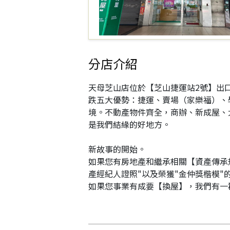
分店介紹
天母芝山店位於【芝山捷運站2號】出
跌五大優勢：捷運、賣場（家樂福）、
境。不動產物件齊全，商辦、新成屋、
是我們結緣的好地方。
新故事的開始。
如果您有房地產和繼承相關【資產傳承
產經紀人證照"以及榮獲"金仲獎楷模"
如果您事業有成要【換屋】，我們有一群