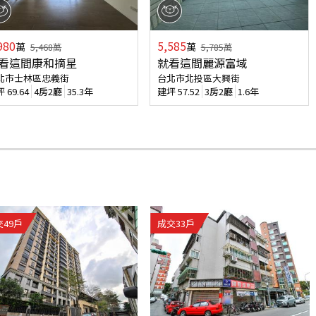
980
5,585
萬
萬
5,468
萬
5,785
萬
看這間康和摘星
就看這間麗源富域
北市士林區忠義街
台北市北投區大興街
坪
69.64
4房2廳
35.3年
建坪
57.52
3房2廳
1.6年
交
49
戶
成交
33
戶