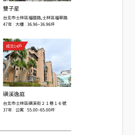
雙子星
台北市士林區福國路,士林區福華路
47
年
大樓
36.96~36.96
坪
成交
14
戶
磺溪逸庭
台北市士林區磺溪街２１巷１６號
37
年
公寓
55.00~65.00
坪