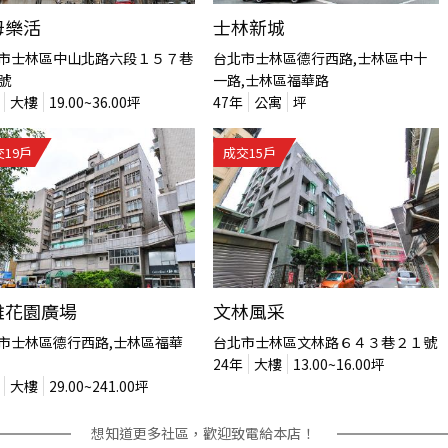
母樂活
士林新城
市士林區中山北路六段１５７巷
台北市士林區德行西路,士林區中十
號
一路,士林區福華路
大樓
19.00~36.00
坪
47
年
公寓
坪
交
19
戶
成交
15
戶
雅花園廣場
文林風采
市士林區德行西路,士林區福華
台北市士林區文林路６４３巷２１號
24
年
大樓
13.00~16.00
坪
大樓
29.00~241.00
坪
想知道更多社區，歡迎致電給本店！