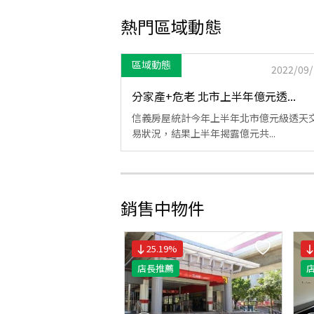
熱門區域動態
區域動態
2022/09/
分家產+危老 北市上半年億元透...
信義房屋統計今年上半年北市億元級透天
易狀況，結果上半年揭露億元共...
銷售中物件
25.19
%
店長推薦