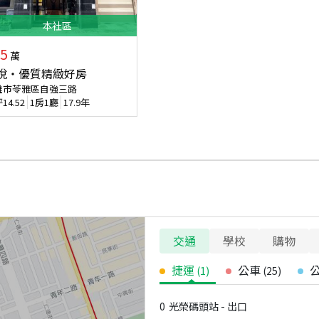
本
社區
5
萬
悅‧優質精緻好房
雄市苓雅區自強三路
坪
14.52
1房1廳
17.9年
交通
學校
購物
捷運
公車
(
1
)
(
25
)
0
光榮碼頭站 - 出口