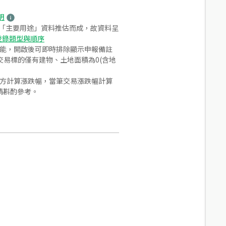
明
之「主要用途」資料推估而成，故資料呈
登錄類型與順序
功能，開啟後可即時排除顯示申報備註
易標的僅有建物、土地面積為0(含地
合方計算漲跌幅，當筆交易漲跌幅計算
請斟酌參考。