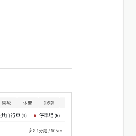
醫療
休閒
寵物
警消
重要設施
公共自行車
停車場
(
3
)
(
6
)
8.1
分鐘 /
605m