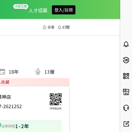
人才招募
登入/註冊
分享
訂閱
18
年
13層
人收藏
漢神店
7-2621252
掃碼電話聊
1-2年
從業時間