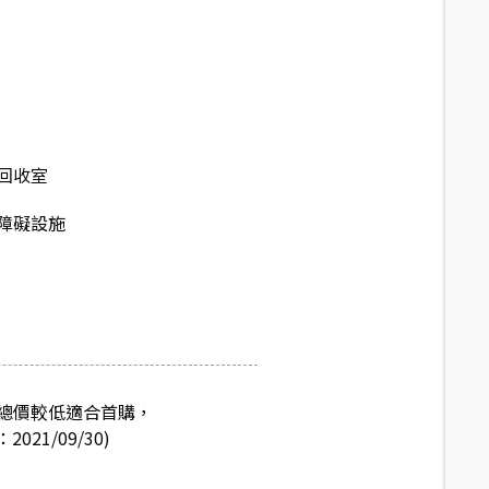
回收室
障礙設施
總價較低適合首購，
1/09/30)