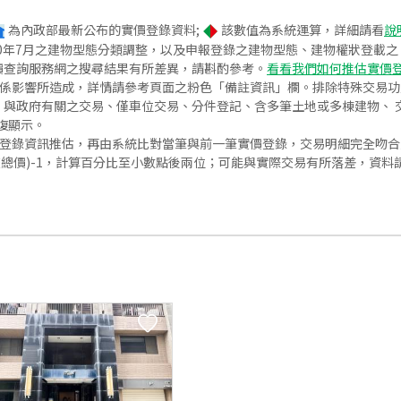
為內政部最新公布的實價登錄資料;
該數值為系統運算，詳細請看
說
020年7月之建物型態分類調整，以及申報登錄之建物型態、建物權狀登載
價查詢服務網之搜尋結果有所差異，請斟酌參考。
看看我們如何推估實價
關係影響所造成，詳情請參考頁面之粉色「備註資訊」欄。排除特殊交易
與政府有關之交易、僅車位交易、分件登記、含多筆土地或多棟建物、 交
復顯示。
價登錄資訊推估，再由系統比對當筆與前一筆實價登錄，交易明細完全吻
交總價)-1，計算百分比至小數點後兩位；可能與實際交易有所落差，資料