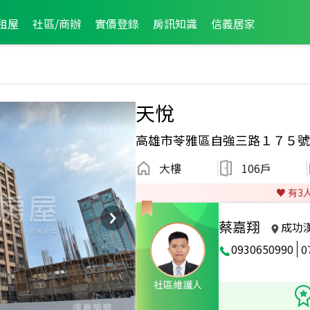
租屋
社區/商辦
實價登錄
房訊知識
信義居家
天悅
高雄市苓雅區自強三路１７５號
大樓
106戶
♥️ 有
3
蔡嘉翔
成功
0930650990
0
經紀人員
2026年5月龍虎榜
社區維護人