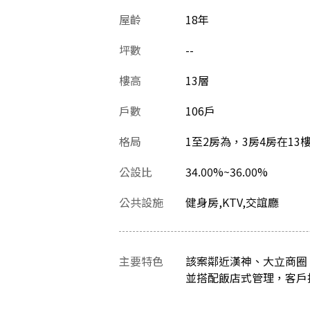
屋齡
18
年
坪數
--
樓高
13層
戶數
106戶
格局
1至2房為，3房4房在13
公設比
34.00%~36.00%
公共設施
健身房,KTV,交誼廳
主要特色
該案鄰近漢神、大立商圈
並搭配飯店式管理，客戶接