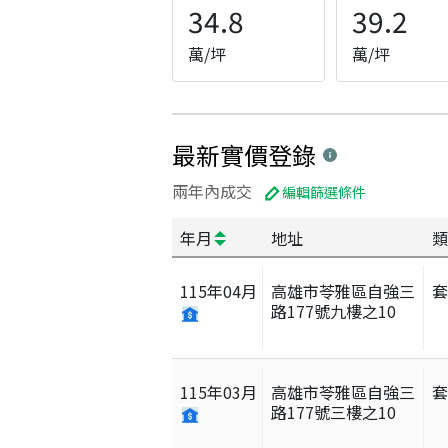
34.8
39.2
萬/坪
萬/坪
最新實價登錄
兩年內成交
編輯篩選條件
年月
地址
類
115
年
04
月
高雄市苓雅區自強三
路177號九樓之10
115
年
03
月
高雄市苓雅區自強三
路177號三樓之10