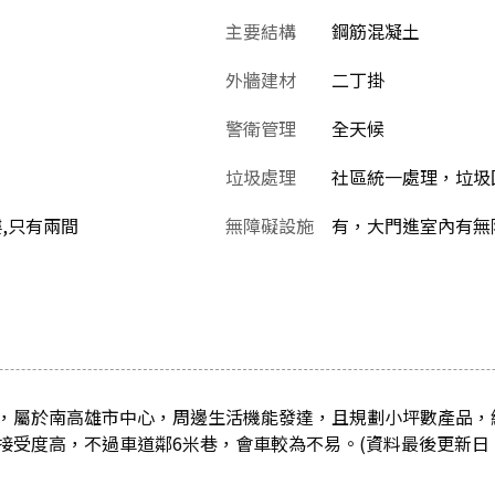
主要結構
鋼筋混凝土
外牆建材
二丁掛
警衛管理
全天候
垃圾處理
社區統一處理，垃圾
樓,只有兩間
無障礙設施
有，大門進室內有無
，屬於南高雄市中心，周邊生活機能發達，且規劃小坪數產品，
受度高，不過車道鄰6米巷，會車較為不易。(資料最後更新日：202