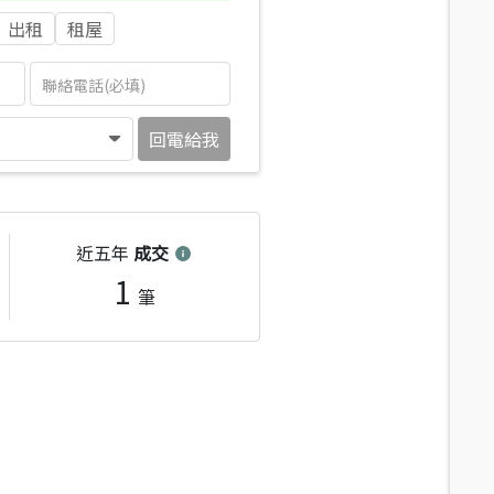
出租
租屋
回電給我
近五年
成交
1
筆