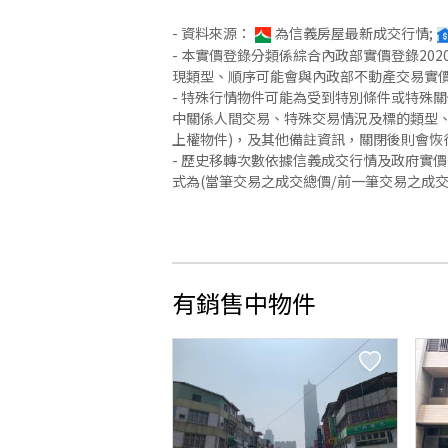
- 資料來源：
為信義房屋最新成交行情;
- 本實價登錄分類係綜合內政部實價登錄2
現類型、順序可能會與內政部不動產交易實
- 特殊行情物件可能為受到特別條件或特殊
中關係人間交易、特殊交易情況及標的類型、
上權物件)，及其他備註資訊，關閉後則會恢
- 歷史移轉次數依據信義成交行情及政府實
式為(當筆交易之成交總價/前一筆交易之成
有銷售中物件