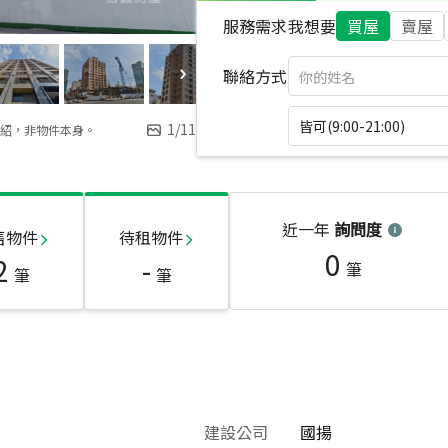
服務需求
我想要
買屋
賣屋
聯絡方式
皆可(9:00-21:00)
1
/
11
紹，非物件本身。
近一年
詢問度
售物件
待租物件
0
2
-
筆
筆
筆
建設公司
國揚