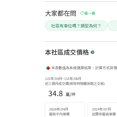
大家都在問
換一換
社區有車位嗎？類型為何？
本社區
成交價格
本表數值為系統運算結果，計算方式詳情
115年/04月~115年/06月
近三個月成交價(排除特殊關係間之交易)
34.8
萬/坪
2026年/04月
2024年/07月
最新平均單價
近兩年最高單價