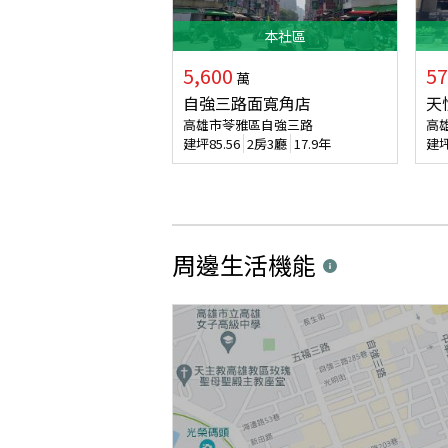
本
社區
5,600
57
萬
自強三路面寬角店
天
高雄市苓雅區自強三路
高
建坪
85.56
2房3廳
17.9年
建
周邊生活機能