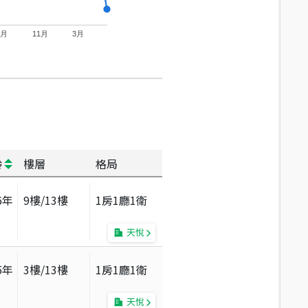
7月
11月
3月
齡
樓層
格局
6
年
9
樓/
13
樓
1房1廳1衛
天悅
5
年
3
樓/
13
樓
1房1廳1衛
天悅