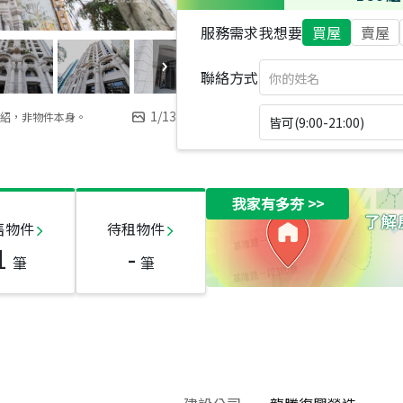
服務需求
我想要
買屋
賣屋
聯絡方式
1
/
13
紹，非物件本身。
皆可(9:00-21:00)
我家有多夯
>>
售物件
待租物件
1
-
筆
筆