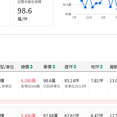
近兩年最低單價
92.5萬
98.6
85萬
萬/坪
7月
11月
3月
型/車位
總價
單價
建坪
地坪
屋
大樓
6,380
萬
98.6
萬
85.14
坪
7.81
坪
13.
有車位
含車位600萬
已扣除車位
含車位
26.52
坪
大樓
5,490
萬
87.68
萬
62.61
坪
6.47
坪
12.