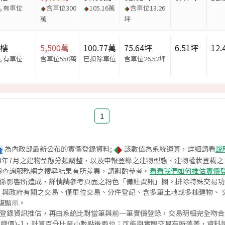
有車位
含車位
300
105.16
萬
含車位
13.26
萬
坪
大樓
5,500
萬
100.77
萬
75.64
坪
6.51
坪
12.
有車位
含車位550萬
已扣除車位
含車位
26.52
坪
1
為內政部最新公布的實價登錄資料;
該數值為系統運算，詳細請看
說
020年7月之建物型態分類調整，以及申報登錄之建物型態、建物權狀登載
價查詢服務網之搜尋結果有所差異，請斟酌參考。
看看我們如何推估實價
關係影響所造成，詳情請參考頁面之粉色「備註資訊」欄。排除特殊交易
與政府有關之交易、僅車位交易、分件登記、含多筆土地或多棟建物、 交
復顯示。
價登錄資訊推估，再由系統比對當筆與前一筆實價登錄，交易明細完全吻
交總價)-1，計算百分比至小數點後兩位；可能與實際交易有所落差，資料