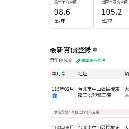
最新平均單價
近兩年最高單價
98.6
105.2
萬/坪
萬/坪
最新實價登錄
兩年內成交
編輯篩選條件
年月
地址
類
115
年
02
月
台北市中山區民權東
路二段30號二樓
備註資訊：
車位位於地下五層
114
年
08
月
台北市中山區民權東