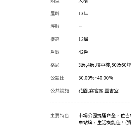
類型
大樓
屋齡
13
年
坪數
--
樓高
12層
戶數
42戶
格局
3房,4房,樓中樓,50及6
公設比
30.00%~40.00%
公共設施
花園,宴會廳,圖書室
主要特色
市場公園捷運齊全，位吉
車站牌，生活機能佳！(資料最