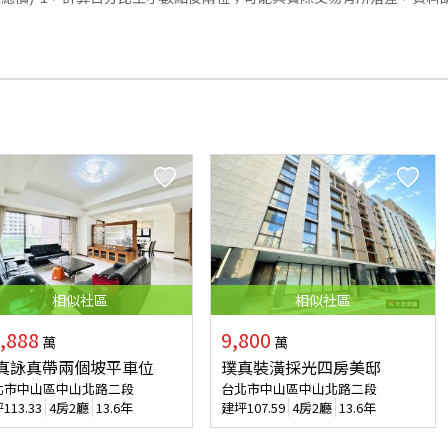
相似
社區
相似
社區
,888
9,800
萬
萬
真詠真帶兩個坡平車位
璞真裝潢採光四房美邸
北市中山區中山北路二段
台北市中山區中山北路二段
坪
113.33
4房2廳
13.6年
建坪
107.59
4房2廳
13.6年