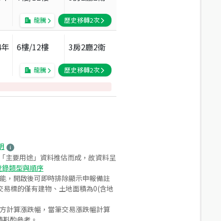
龍騰
歷史移轉
2
次
4
年
6
樓/
12
樓
3房2廳2衛
龍騰
歷史移轉
2
次
明
之「主要用途」資料推估而成，故資料呈
登錄類型與順序
功能，開啟後可即時排除顯示申報備註
易標的僅有建物、土地面積為0(含地
合方計算漲跌幅，當筆交易漲跌幅計算
請斟酌參考。