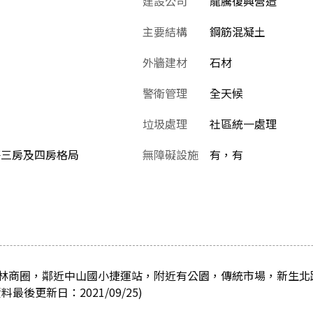
建設公司
龍騰復興營造
主要結構
鋼筋混凝土
外牆建材
石材
警衛管理
全天候
垃圾處理
社區統一處理
0坪三房及四房格局
無障礙設施
有，有
林商圈，鄰近中山國小捷運站，附近有公園，傳統市場，新生北
後更新日：2021/09/25)