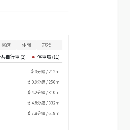
醫療
休閒
寵物
警消
重要設施
公共自行車
停車場
(
2
)
(
11
)
3
分鐘 /
212m
3.9
分鐘 /
258m
4.2
分鐘 /
310m
4.8
分鐘 /
332m
7.8
分鐘 /
619m