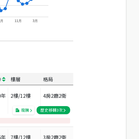
7月
11月
3月
齡
樓層
格局
0
年
2
樓/
12
樓
4房2廳2衛
龍騰
歷史移轉
3
次
5
年
7
樓/
12
樓
3房2廳2衛