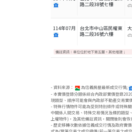
路二段38號七樓
114
年
07
月
台北市中山區民權東
路二段36號六樓
備註資訊：
車位位於地下第五層。其他增建；
- 資料來源：
為信義房屋最新成交行情;
- 本實價登錄分類係綜合內政部實價登錄2
現類型、順序可能會與內政部不動產交易實
- 特殊行情物件可能為受到特別條件或特殊
中關係人間交易、特殊交易情況及標的類型、
上權物件)，及其他備註資訊，關閉後則會恢
- 歷史移轉次數依據信義成交行情及政府實
式為(當筆交易之成交總價/前一筆交易之成