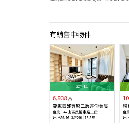
有銷售中物件
本
社區
6,938
10
萬
龍騰豪邸質感三房非你莫屬
璞
台北市中山區民權東路二段
台
建坪
89.46
3房2廳
13.5年
建