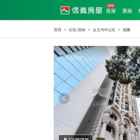
買屋
賣屋
首頁
社區/商辦
台北市中山區
龍騰
菁英會
2024年10月區業績TOP1
2024年10月區
720度環景