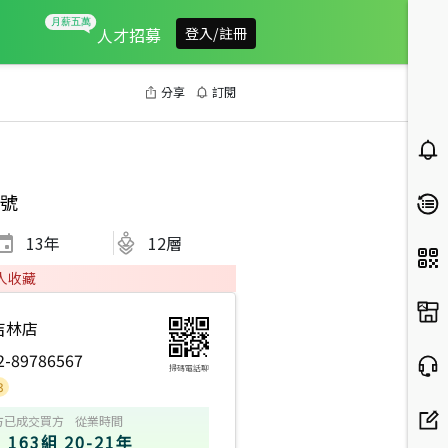
人才招募
登入/註冊
分享
訂閱
號
13
年
12層
人收藏
吉林店
2-89786567
掃碼電話聊
方
已成交買方
從業時間
163組
20-21年