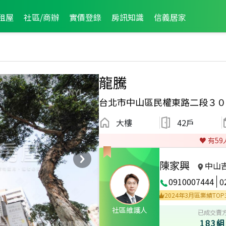
租屋
社區/商辦
實價登錄
房訊知識
信義居家
龍騰
台北市中山區民權東路二段３０
大樓
42戶
♥️ 有
59
陳家興
中山
0910007444
0
成件TOP1
2024年10月業績破二百萬經紀人員
2024年3月區業績TOP3
社區維護人
已成交賣
183組