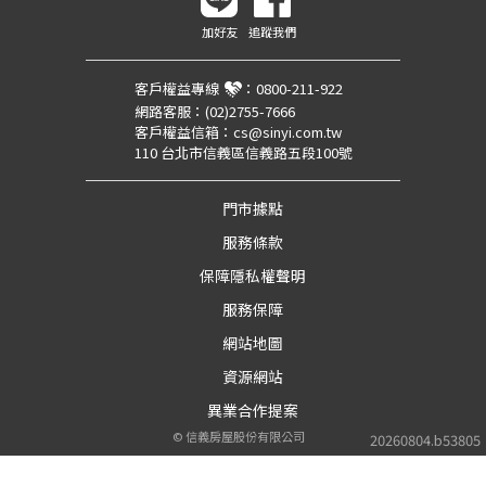
加好友
追蹤我們
客戶權益專線
：
0800-211-922
網路客服：
(02)2755-7666
客戶權益信箱：
cs@sinyi.com.tw
110 台北市信義區信義路五段100號
門市據點
服務條款
保障隱私權聲明
服務保障
網站地圖
資源網站
異業合作提案
©
信義房屋股份有限公司
20260804.b53805