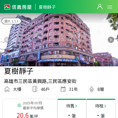
夏樹靜子
圖片 1/13
夏樹靜子
高雄市三民區黃興路,三民區應安街
大樓
46戶
31
年
8層
2025年/07月
待售
待租
最新平均單價
-
-
20.6
筆
筆
萬/坪