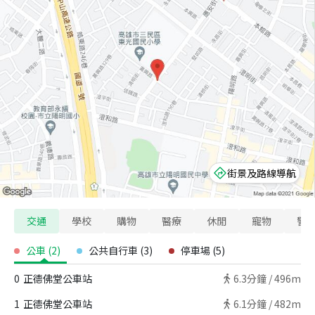
街景及路線導航
交通
學校
購物
醫療
休閒
寵物
警
公車
(
2
)
公共自行車
(
3
)
停車場
(
5
)
0
正德佛堂公車站
6.3
分鐘 /
496m
1
正德佛堂公車站
6.1
分鐘 /
482m