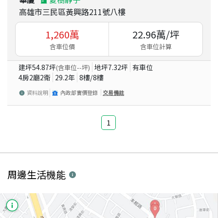
高雄市三民區黃興路211號八樓
1,260
萬
22.96
萬/坪
含車位價
含車位計算
建坪
54.87
坪
地坪
7.32
坪
有車位
(含車位
--
坪)
4房2廳2衛
29.2
年
8
樓/
8
樓
資料說明
內政部實價登錄
交易備註
1
周邊生活機能