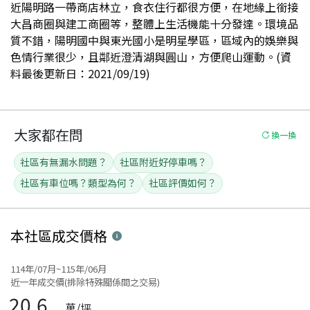
近陽明路一帶商店林立，食衣住行都很方便，在地緣上銜接
大昌商圈與建工商圈等，整體上生活機能十分發達。環境品
質不錯，陽明國中與東光國小是明星學區，區域內的娛樂與
色情行業很少，且鄰近澄清湖與圓山，方便爬山運動。(資
料最後更新日：2021/09/19)
大家都在問
換一換
社區有無漏水問題？
社區附近好停車嗎？
社區有車位嗎？類型為何？
社區評價如何？
本社區
成交價格
114年/07月~115年/06月
近一年成交價(排除特殊關係間之交易)
20.6
萬/坪