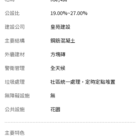
公設比
19.00%~27.00%
建設公司
皇苑建設
主要結構
鋼筋混凝土
外牆建材
方塊磚
警衛管理
全天候
垃圾處理
社區統一處理，定時定點堆置
無障礙設施
無
公共設施
花園
主要特色