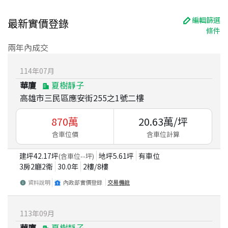
編輯篩選
最新實價登錄
條件
兩年內成交
114
年
07
月
華廈
夏樹靜子
高雄市三民區應安街255之1號二樓
870
萬
20.63
萬/坪
含車位價
含車位計算
建坪
42.17
坪
地坪
5.61
坪
有車位
(含車位
--
坪)
3房2廳2衛
30.0
年
2
樓/
8
樓
資料說明
內政部實價登錄
交易備註
113
年
09
月
華廈
夏樹靜子