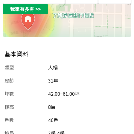
我家有多夯
>>
基本資料
類型
大樓
屋齡
31
年
坪數
42.00~61.00坪
樓高
8層
戶數
46戶
格局
3房,4房