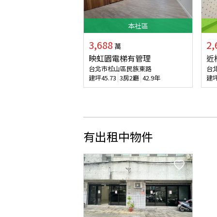
本
社區
3,688
2,
萬
映虹園電梯有管理
近
台北市松山區民族東路
台
建坪
45.73
3房2廳
42.9年
建
有出租中物件