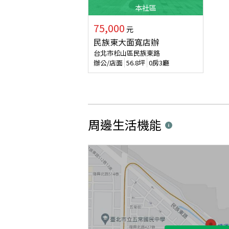
本
社區
75,000
元
民族東大面寬店辦
台北市松山區民族東路
辦公/店面
56.8
坪
0房3廳
周邊生活機能