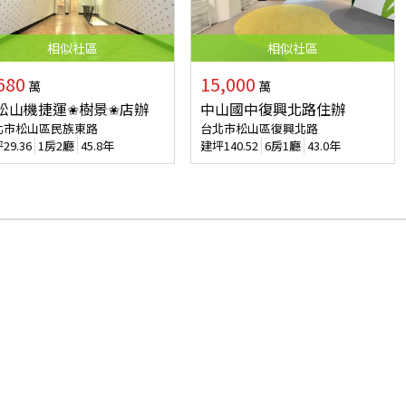
相似
社區
相似
社區
680
15,000
萬
萬
松山機捷運✬樹景✬店辦
中山國中復興北路住辦
北市松山區民族東路
台北市松山區復興北路
坪
29.36
1房2廳
45.8年
建坪
140.52
6房1廳
43.0年