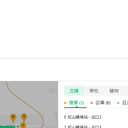
交通
學校
購物
捷運
公車
公
(
3
)
(
8
)
0
松山機場站 - 出口2
1
松山機場站 - 出口3