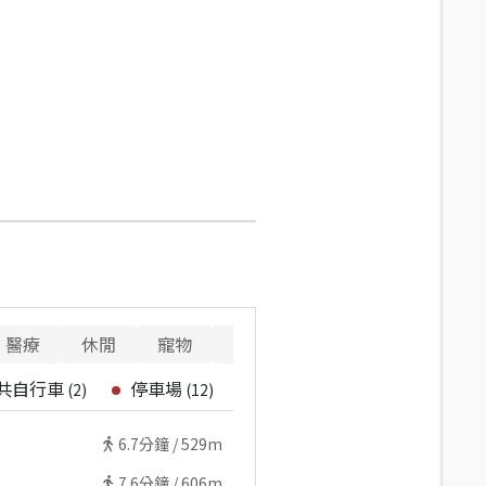
醫療
休閒
寵物
警消
重要設施
共自行車
停車場
(
2
)
(
12
)
6.7
分鐘 /
529m
7.6
分鐘 /
606m