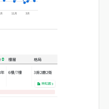
7月
11月
3月
齡
樓層
格局
8
年
6
樓/
7
樓
3房2廳2衛
映虹園