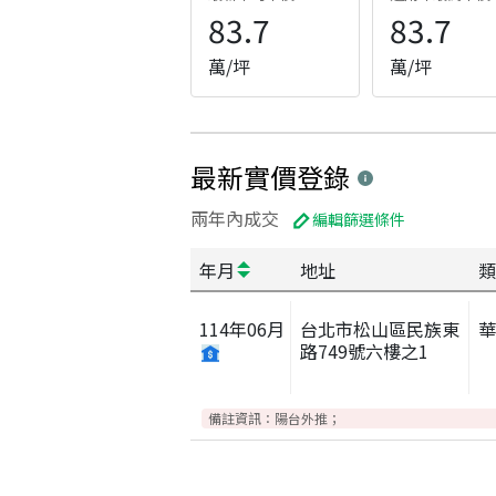
83.7
83.7
萬/坪
萬/坪
最新實價登錄
兩年內成交
編輯篩選條件
年月
地址
類
114
年
06
月
台北市松山區民族東
路749號六樓之1
備註資訊：
陽台外推；