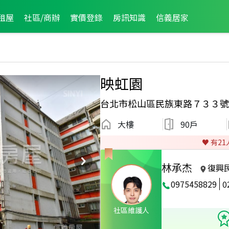
租屋
社區/商辦
實價登錄
房訊知識
信義居家
映虹園
台北市松山區民族東路７３３號
大樓
90戶
♥️ 有
21
林承杰
復興
0975458829
0
紀人員
2025年3月龍虎榜
社區維護人