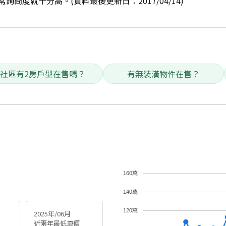
問度就十分高。(資料最後更新日：2017/04/14)
社區有2房戶型在售嗎？
有無裝潢物件在售？
160萬
140萬
120萬
2025年/06月
近兩年最低單價