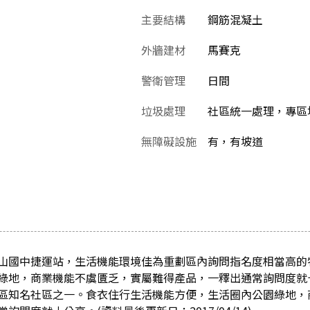
主要結構
鋼筋混凝土
外牆建材
馬賽克
警衛管理
日間
垃圾處理
社區統一處理，專區堆
無障礙設施
有，有坡道
山國中捷運站，生活機能環境佳為重劃區內詢問指名度相當高的
綠地，商業機能不虞匱乏，實屬難得產品，一釋出通常詢問度就
區知名社區之一。食衣住行生活機能方便，生活圈內公園綠地，