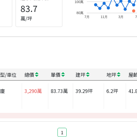
100萬
83.7
80萬
萬/坪
7月
11月
3月
型/車位
總價
單價
建坪
地坪
屋
華廈
3,290
萬
83.73
萬
39.29
坪
6.2
坪
41.
1