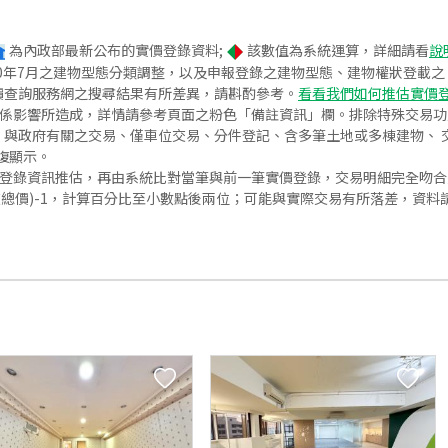
為內政部最新公布的實價登錄資料;
該數值為系統運算，詳細請看
說
020年7月之建物型態分類調整，以及申報登錄之建物型態、建物權狀登載
價查詢服務網之搜尋結果有所差異，請斟酌參考。
看看我們如何推估實價
關係影響所造成，詳情請參考頁面之粉色「備註資訊」欄。排除特殊交易
與政府有關之交易、僅車位交易、分件登記、含多筆土地或多棟建物、 交
復顯示。
價登錄資訊推估，再由系統比對當筆與前一筆實價登錄，交易明細完全吻
交總價)-1，計算百分比至小數點後兩位；可能與實際交易有所落差，資料