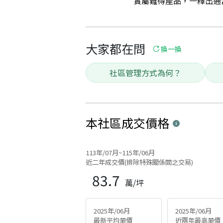
實屬難得產品，一釋出通常詢
大家都在問
換一換
社區管理方式為何？
本社區
成交價格
113年/07月~115年/06月
近二年成交價(排除特殊關係間之交易)
83.7
萬/坪
2025年/06月
2025年/06月
最新平均單價
近兩年最高單價