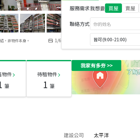
服務需求
我想要
買屋
賣屋
聯絡方式
皆可(9:00-21:00)
1
/
6
紹，非物件本身。
我家有多夯
>>
售物件
待租物件
1
1
筆
筆
建設公司
太平洋