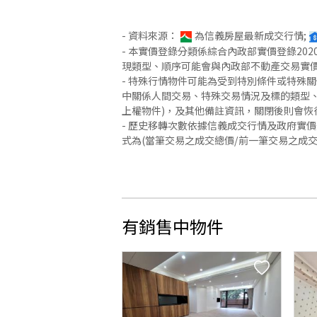
- 資料來源：
為信義房屋最新成交行情;
- 本實價登錄分類係綜合內政部實價登錄2
現類型、順序可能會與內政部不動產交易實
- 特殊行情物件可能為受到特別條件或特殊
中關係人間交易、特殊交易情況及標的類型、
上權物件)，及其他備註資訊，關閉後則會恢
- 歷史移轉次數依據信義成交行情及政府實
式為(當筆交易之成交總價/前一筆交易之成
有銷售中物件