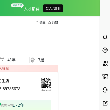
人才招募
登入/註冊
分享
訂閱
43
年
7層
人收藏
民生店
2-89786678
掃碼電話聊
1-2年
從業時間