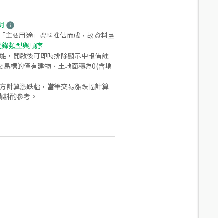
明
之「主要用途」資料推估而成，故資料呈
登錄類型與順序
功能，開啟後可即時排除顯示申報備註
易標的僅有建物、土地面積為0(含地
合方計算漲跌幅，當筆交易漲跌幅計算
請斟酌參考。