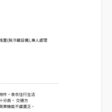
置(無冷藏設備),專人處理
物件。食衣住行生活
十分高。 交通方
商業機能不虞匱乏，