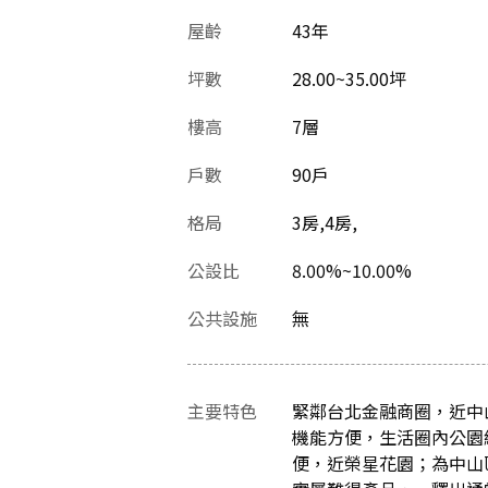
屋齡
43
年
坪數
28.00~35.00坪
樓高
7層
戶數
90戶
格局
3房,4房,
公設比
8.00%~10.00%
公共設施
無
主要特色
緊鄰台北金融商圈，近中
機能方便，生活圈內公園
便，近榮星花園；為中山