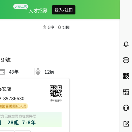
人才招募
登入/註冊
分享
訂閱
９號
43
年
12層
長安店
2-89786630
掃碼電話聊
2
2021年1月區成件TOP2
2024年3月業績破百萬經紀人員
2023年7月
賣方
已成交買方
從業時間
組
28組
7-8年