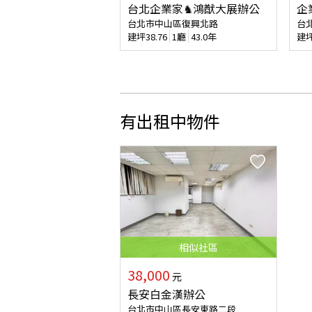
台北企業家♞鴻猷大展辦公
企
台北市中山區復興北路
台
建坪
38.76
1廳
43.0年
建
有出租中物件
相似
社區
38,000
元
長安白金漢辦公
台北市中山區長安東路二段