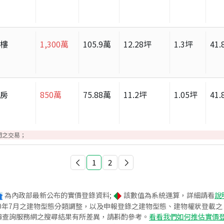
大樓
1,300
萬
105.9
萬
12.28
坪
1.3
坪
41.
套房
850
萬
75.88
萬
11.2
坪
1.05
坪
41.
間之交易；
1
2
為內政部最新公布的實價登錄資料;
該數值為系統運算，詳細請看
說
020年7月之建物型態分類調整，以及申報登錄之建物型態、建物權狀登載
價查詢服務網之搜尋結果有所差異，請斟酌參考。
看看我們如何推估實價