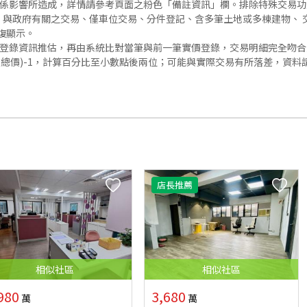
關係影響所造成，詳情請參考頁面之粉色「備註資訊」欄。排除特殊交易
與政府有關之交易、僅車位交易、分件登記、含多筆土地或多棟建物、 交
復顯示。
價登錄資訊推估，再由系統比對當筆與前一筆實價登錄，交易明細完全吻
交總價)-1，計算百分比至小數點後兩位；可能與實際交易有所落差，資料
店長推薦
相似
社區
相似
社區
980
3,680
萬
萬