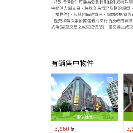
- 特殊行情物件可能為受到特別條件或特殊
中關係人間交易、特殊交易情況及標的類型、
上權物件)，及其他備註資訊，關閉後則會恢
- 歷史移轉次數依據信義成交行情及政府實
式為(當筆交易之成交總價/前一筆交易之成
有銷售中物件
相似
社區
3,860
3,
萬