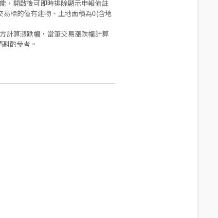
功能，開啟後可即時排除顯示申報備註
易標的僅有建物、土地面積為0(含地
合方計算漲跌幅，當筆交易漲跌幅計算
請斟酌參考。