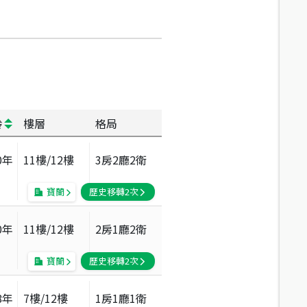
齡
樓層
格局
0
年
11
樓/
12
樓
3房2廳2衛
寶蘭
歷史移轉
2
次
0
年
11
樓/
12
樓
2房1廳2衛
寶蘭
歷史移轉
2
次
8
年
7
樓/
12
樓
1房1廳1衛