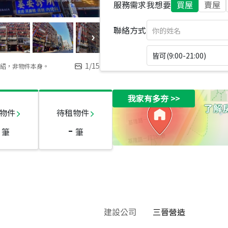
服務需求
我想要
買屋
賣屋
聯絡方式
皆可(9:00-21:00)
1
/
15
紹，非物件本身。
我家有多夯
>>
物件
待租物件
-
筆
筆
建設公司
三晉營造