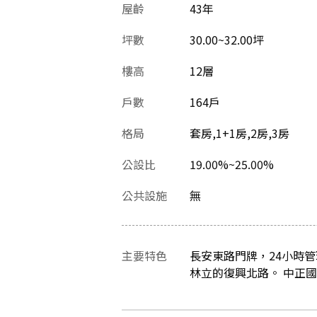
屋齡
43
年
坪數
30.00~32.00坪
樓高
12層
戶數
164戶
格局
套房,1+1房,2房,3房
公設比
19.00%~25.00%
公共設施
無
主要特色
長安東路門牌，24小時
林立的復興北路。 中正國小