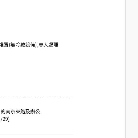
置(無冷藏設備),專人處理
街的南京東路及辦公
29)