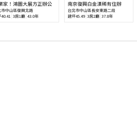
業家！鴻圖大展方正辦公
南京復興白金漢稀有住辦
北市中山區復興北路
台北市中山區長安東路二段
坪
40.41
3房1廳
43.0年
建坪
45.49
3房2廳
37.8年