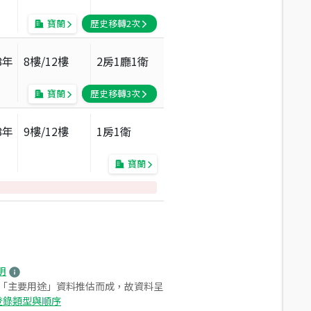
寶蘭
歷史移轉
2
次
8
年
8
樓/
12
樓
2房1廳1衛
寶蘭
歷史移轉
3
次
8
年
9
樓/
12
樓
1房1衛
寶蘭
明
之「主要用途」資料推估而成，故資料呈
登錄類型與順序