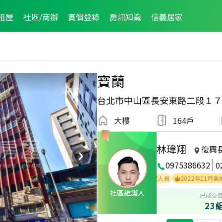
租屋
社區/商辦
實價登錄
房訊知識
信義居家
寶蘭
台北市中山區長安東路二段１７
大樓
164戶
林瑋翔
復興
0975386632
0
2021年9月區成件TOP
社區維護人
已成交
23