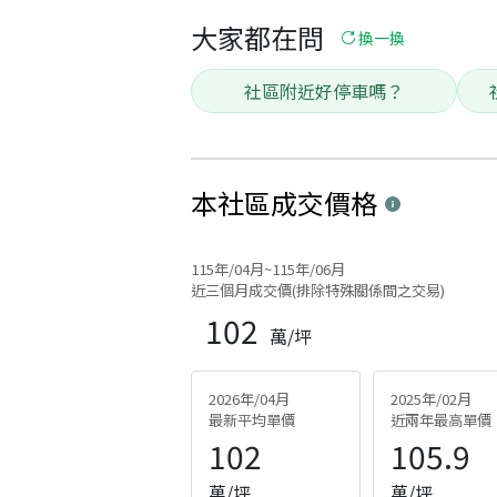
大家都在問
換一換
社區附近好停車嗎？
本社區
成交價格
115年/04月~115年/06月
近三個月成交價(排除特殊關係間之交易)
102
萬/坪
2026年/04月
2025年/02月
最新平均單價
近兩年最高單價
102
105.9
萬/坪
萬/坪