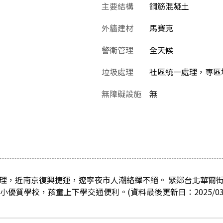
主要結構
鋼筋混凝土
外牆建材
馬賽克
警衛管理
全天候
垃圾處理
社區統一處理，專區堆
無障礙設施
無
管理，近南京復興捷運，遼寧夜市人潮絡繹不絕。 緊鄰台北華爾
優質學校，孩童上下學交通便利。(資料最後更新日：2025/03/