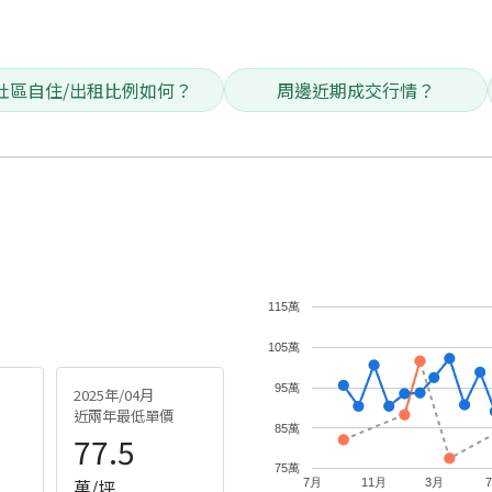
社區自住/出租比例如何？
周邊近期成交行情？
115萬
105萬
95萬
2025年/04月
近兩年最低單價
85萬
77.5
75萬
萬/坪
7月
11月
3月