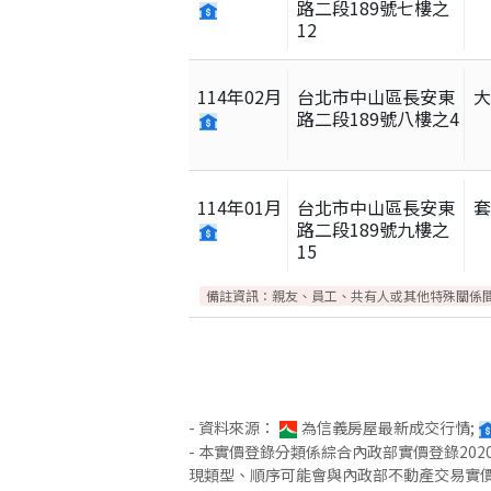
路二段189號七樓之
12
114
年
02
月
台北市中山區長安東
路二段189號八樓之4
114
年
01
月
台北市中山區長安東
路二段189號九樓之
15
備註資訊：
親友、員工、共有人或其他特殊關係
- 資料來源：
為信義房屋最新成交行情;
- 本實價登錄分類係綜合內政部實價登錄2
現類型、順序可能會與內政部不動產交易實