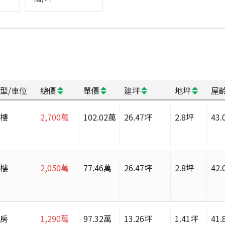
型/車位
總價
單價
建坪
地坪
屋
大樓
2,700
萬
102.02
萬
26.47
坪
2.8
坪
43.
大樓
2,050
萬
77.46
萬
26.47
坪
2.8
坪
42.
套房
1,290
萬
97.32
萬
13.26
坪
1.41
坪
41.