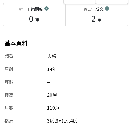
詢問度
成交
近一年
近五年
0
2
筆
筆
基本資料
類型
大樓
屋齡
14
年
坪數
--
樓高
20層
戶數
110戶
格局
3房,3+1房,4房