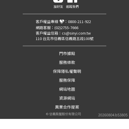
加好友
追蹤我們
客戶權益專線
：
0800-211-922
網路客服：
(02)2755-7666
客戶權益信箱：
cs@sinyi.com.tw
110 台北市信義區信義路五段100號
門市據點
服務條款
保障隱私權聲明
服務保障
網站地圖
資源網站
異業合作提案
©
信義房屋股份有限公司
20260804.b53805