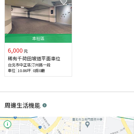
本
社區
6,000
元
稀有千荷田坡道平面車位
台北市中正區汀州路一段
車位
10.86
坪
0房0廳
周邊生活機能