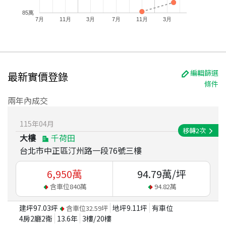
85萬
7月
11月
3月
7月
11月
3月
編輯篩選
最新實價登錄
條件
兩年內成交
115
年
04
月
移轉
2
次
大樓
千荷田
台北市中正區汀州路一段76號三樓
6,950
萬
94.79
萬/坪
含車位
840
萬
94.82
萬
建坪
97.03
坪
地坪
9.11
坪
有車位
含車位
32.59
坪
4房2廳2衛
13.6
年
3
樓/
20
樓