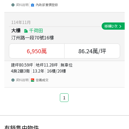
資料說明
內政部實價登錄
114
年
11
月
移轉
2
次
大樓
千荷田
汀州路一段70號16樓
6,950
萬
86.24
萬/坪
建坪
80.59
坪
地坪
11.28
坪
無車位
4房2廳3衛
13.2
年
16
樓/
20
樓
資料說明
信義成交
1
有銷售中物件