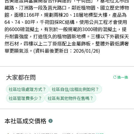
吉美建設與富廣開發合作興建的「千荷田」，基地位北市西
藏路、汀洲路一段及莒光路口，鄰近植物園、國立歷史博物
館，面積1166坪，規劃兩棟20、18層地標型大樓，產品為
64、74、80坪，千荷田採RC結構，使用公共工程才會使用
的6000磅混擬土，有別於一般規範的3000磅的混擬土，提
升耐震強度，打造恆久的植物園新地標。三樓以下外觀採天
然石材，四樓以上二丁掛搭配上金屬飾板，整體外觀低調奢
華更顯氣派。(資料最後更新日：2026/01/26)
大家都在問
換一換
社區垃圾處理方式？
社區自住/出租比例如何？
社區管理費多少？
社區有其他物件在售嗎？
本社區
成交價格