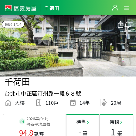
千荷田
圖片 1/14
千荷田
台北市中正區汀州路一段６８號
大樓
110戶
14
年
20層
2026年/04月
待售
待租
最新平均單價
-
1
94.8
筆
筆
萬/坪