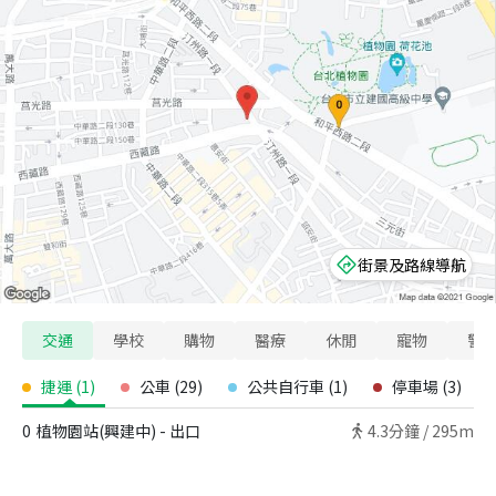
街景及路線導航
交通
學校
購物
醫療
休閒
寵物
警
捷運
(
1
)
公車
(
29
)
公共自行車
(
1
)
停車場
(
3
)
0
植物園站(興建中) - 出口
4.3
分鐘 /
295m