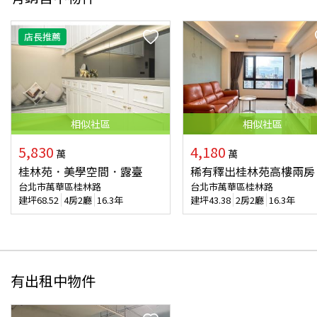
店長推薦
相似
社區
相似
社區
5,830
4,180
萬
萬
桂林苑．美學空間．露臺
稀有釋出桂林苑高樓兩房
台北市萬華區桂林路
台北市萬華區桂林路
建坪
68.52
4房2廳
16.3年
建坪
43.38
2房2廳
16.3年
有出租中物件