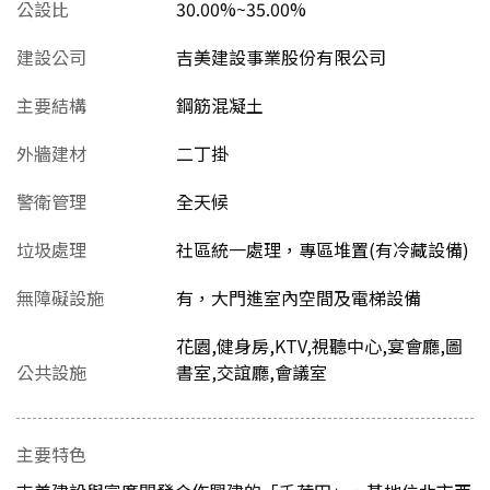
公設比
30.00%~35.00%
建設公司
吉美建設事業股份有限公司
主要結構
鋼筋混凝土
外牆建材
二丁掛
警衛管理
全天候
垃圾處理
社區統一處理，專區堆置(有冷藏設備)
無障礙設施
有，大門進室內空間及電梯設備
花園,健身房,KTV,視聽中心,宴會廳,圖
公共設施
書室,交誼廳,會議室
主要特色