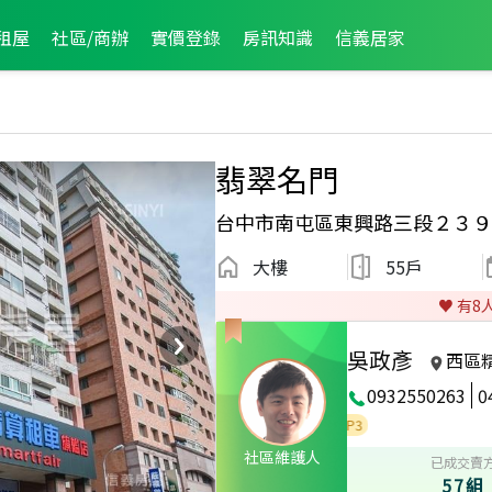
租屋
社區/商辦
實價登錄
房訊知識
信義居家
翡翠名門
台中市南屯區東興路三段２３９
大樓
55戶
♥️ 有
8
吳政彥
西區
0932550263
0
2013年第3季度服務品質獎
2023年2月區業績TOP3
社區維護人
已成交賣
57組