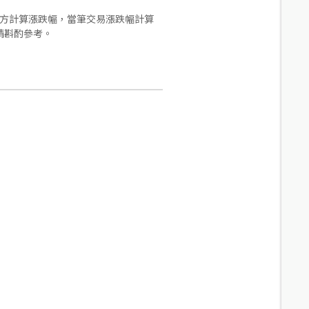
合方計算漲跌幅，當筆交易漲跌幅計算
請斟酌參考。