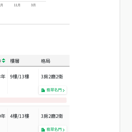
7月
11月
3月
齡
樓層
格局
3
年
9
樓/
13
樓
3房2廳2衛
翡翠名門
9
年
4
樓/
13
樓
3房2廳2衛
翡翠名門