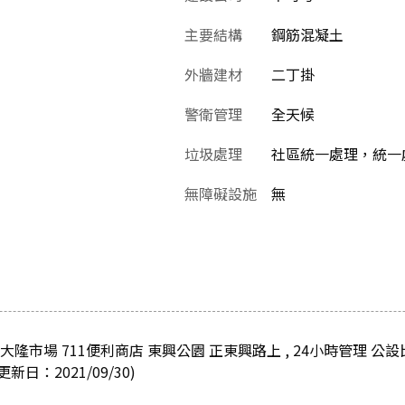
主要結構
鋼筋混凝土
外牆建材
二丁掛
警衛管理
全天候
垃圾處理
社區統一處理，統一
無障礙設施
無
隆市場 711便利商店 東興公園 正東興路上 , 24小時管理 公設比
日：2021/09/30)