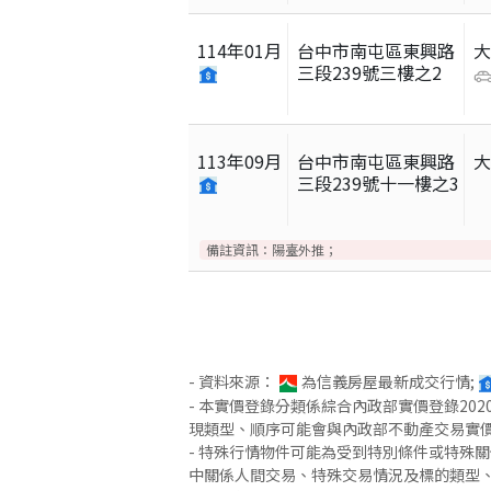
114
年
01
月
台中市南屯區東興路
三段239號三樓之2
113
年
09
月
台中市南屯區東興路
三段239號十一樓之3
備註資訊：
陽臺外推；
- 資料來源：
為信義房屋最新成交行情;
- 本實價登錄分類係綜合內政部實價登錄2
現類型、順序可能會與內政部不動產交易實
- 特殊行情物件可能為受到特別條件或特殊
中關係人間交易、特殊交易情況及標的類型、