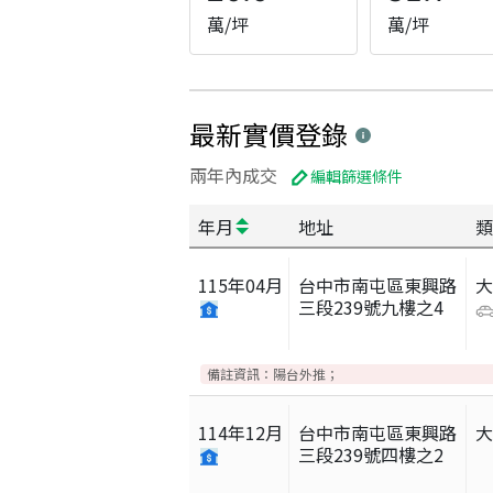
萬/坪
萬/坪
最新實價登錄
兩年內成交
編輯篩選條件
年月
地址
類
115
年
04
月
台中市南屯區東興路
三段239號九樓之4
備註資訊：
陽台外推；
114
年
12
月
台中市南屯區東興路
三段239號四樓之2