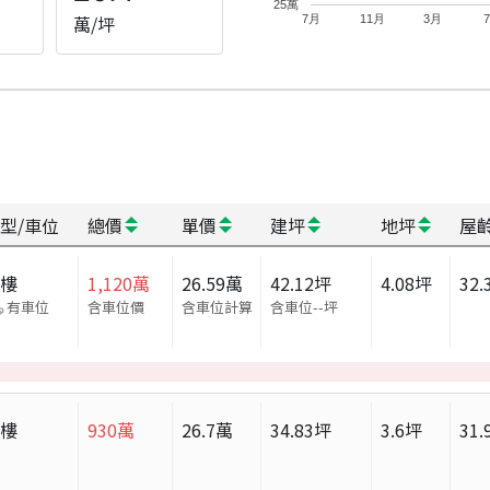
25萬
萬/坪
7月
11月
3月
型/車位
總價
單價
建坪
地坪
屋
大樓
1,120
萬
26.59
萬
42.12
坪
4.08
坪
32.
有車位
含車位價
含車位計算
含車位
--
坪
大樓
930
萬
26.7
萬
34.83
坪
3.6
坪
31.