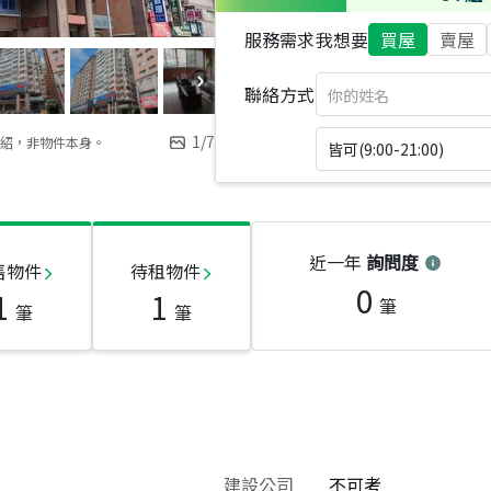
服務需求
我想要
買屋
賣屋
聯絡方式
1
/
7
紹，非物件本身。
皆可(9:00-21:00)
近一年
詢問度
售物件
待租物件
0
1
1
筆
筆
筆
建設公司
不可考