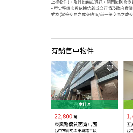
上權物件)，及其他備註資訊，關閉後則會恢
- 歷史移轉次數依據信義成交行情及政府實
式為(當筆交易之成交總價/前一筆交易之成
有銷售中物件
本
社區
22,800
1,
萬
東興路優質面寬店面
五
台中市南屯區東興路三段
台