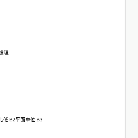
處理
低 B2平面車位 B3