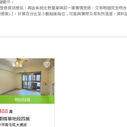
復顯示。
價登錄資訊推估，再由系統比對當筆與前一筆實價登錄，交易明細完全吻
交總價)-1，計算百分比至小數點後兩位；可能與實際交易有所落差，資料
相似
社區
488
萬
期精華地段四房
中市南屯區大進街