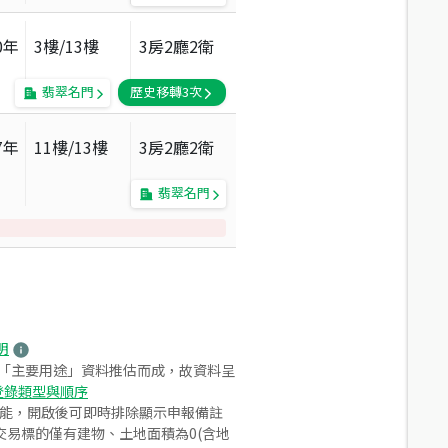
0
年
3
樓/
13
樓
3房2廳2衛
翡翠名門
歷史移轉
3
次
7
年
11
樓/
13
樓
3房2廳2衛
翡翠名門
明
之「主要用途」資料推估而成，故資料呈
登錄類型與順序
功能，開啟後可即時排除顯示申報備註
易標的僅有建物、土地面積為0(含地