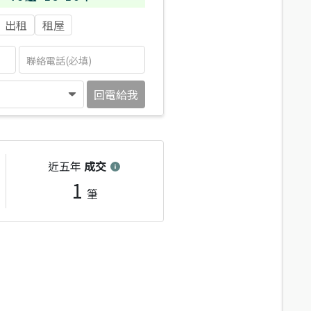
出租
租屋
回電給我
近五年
成交
1
筆