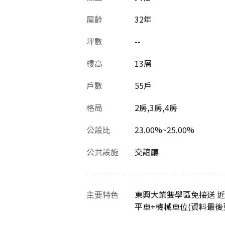
屋齡
32
年
坪數
--
樓高
13層
戶數
55戶
格局
2房,3房,4房
公設比
23.00%~25.00%
公共設施
交誼廳
主要特色
東興大業雙學區免接送 近大
平車+機械車位(資料最後更新