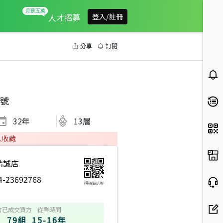
人才招募
登入/註冊
分享
訂閱
號
32
年
13層
人收藏
精誠店
4-23692768
掃碼電話聊
方
已成交買方
從業時間
79組
15-16年