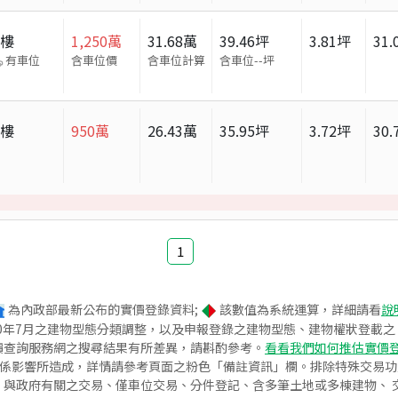
大樓
1,250
萬
31.68
萬
39.46
坪
3.81
坪
31.
有車位
含車位價
含車位計算
含車位
--
坪
大樓
950
萬
26.43
萬
35.95
坪
3.72
坪
30.
1
為內政部最新公布的實價登錄資料;
該數值為系統運算，詳細請看
說
020年7月之建物型態分類調整，以及申報登錄之建物型態、建物權狀登載
價查詢服務網之搜尋結果有所差異，請斟酌參考。
看看我們如何推估實價
關係影響所造成，詳情請參考頁面之粉色「備註資訊」欄。排除特殊交易
與政府有關之交易、僅車位交易、分件登記、含多筆土地或多棟建物、 交