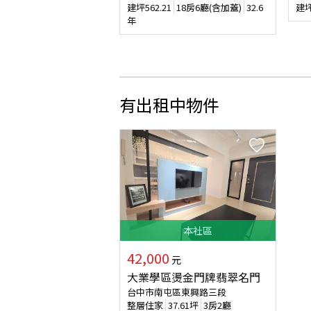
建坪
562.21
18房6廳(含加蓋)
32.6
建
年
有出租中物件
本
社區
42,000
元
大業學區燙金門牌翡翠名門
台中市南屯區東興路三段
整層住家
37.61
坪
3房2廳