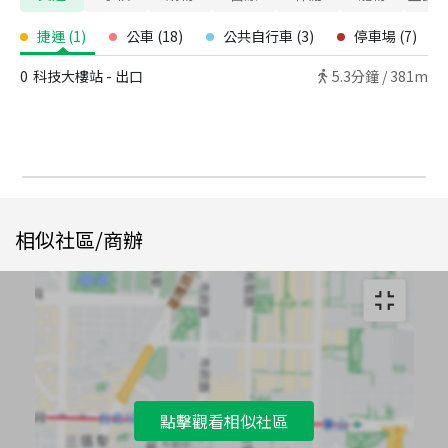
捷運
(
1
)
公車
(
18
)
公共自行車
(
3
)
停車場
(
7
)
0
科技大樓站 - 出口
5.3
分鐘 /
381m
相似社區/商辦
點擊觀看相似社區