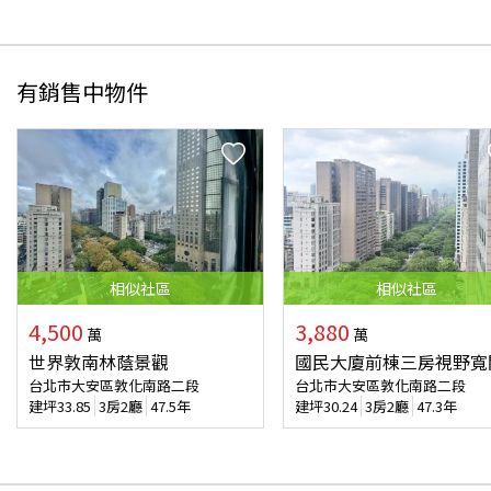
有銷售中物件
相似
社區
相似
社區
4,500
3,880
萬
萬
世界敦南林蔭景觀
國民大廈前棟三房視野寬
台北市大安區敦化南路二段
台北市大安區敦化南路二段
建坪
33.85
3房2廳
47.5年
建坪
30.24
3房2廳
47.3年