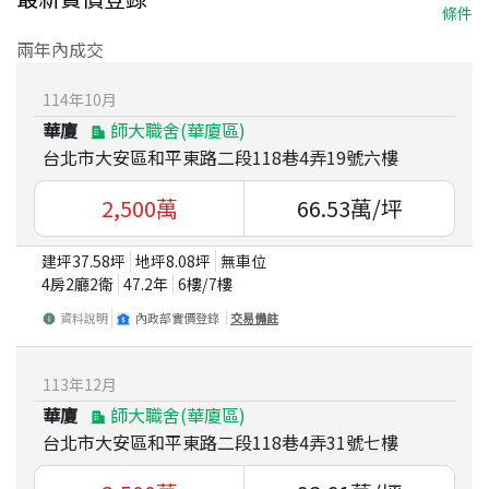
條件
兩年內成交
114
年
10
月
華廈
師大職舍(華廈區)
台北市大安區和平東路二段118巷4弄19號六樓
2,500
萬
66.53
萬/坪
建坪
37.58
坪
地坪
8.08
坪
無車位
4房2廳2衛
47.2
年
6
樓/
7
樓
資料說明
內政部實價登錄
交易備註
113
年
12
月
華廈
師大職舍(華廈區)
台北市大安區和平東路二段118巷4弄31號七樓