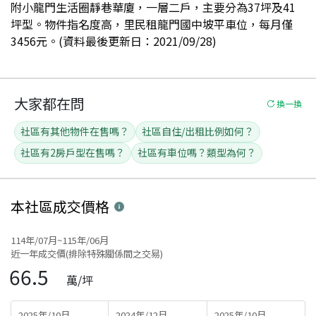
附小龍門生活圈靜巷華廈，一層二戶，主要分為37坪及41
坪型。物件指名度高，里民租龍門國中坡平車位，每月僅
3456元。(資料最後更新日：2021/09/28)
大家都在問
換一換
社區有其他物件在售嗎？
社區自住/出租比例如何？
社區有2房戶型在售嗎？
社區有車位嗎？類型為何？
本社區
成交價格
114年/07月~115年/06月
近一年成交價(排除特殊關係間之交易)
66.5
萬/坪
2025年/10月
2024年/12月
2025年/10月