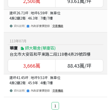
2,500
萬
93.61
萬/坪
建坪
26.71
坪
地坪
6.59
坪
無車位
4房2廳2衛
46.3
年
7
樓/
7
樓
資料說明
內政部實價登錄
交易備註
113
年
07
月
華廈
師大職舍(華廈區)
台北市大安區和平東路二段118巷4弄29號四樓
3,666
萬
88.43
萬/坪
建坪
41.45
坪
地坪
9.51
坪
無車位
4房2廳2衛
45.9
年
4
樓/
7
樓
資料說明
內政部實價登錄
交易備註
1