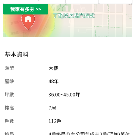
我家有多夯
>>
基本資料
類型
大樓
屋齡
48
年
坪數
36.00~45.00坪
樓高
7層
戶數
112戶
格局
4房格局為主公司曾成交2房(頂加)單位