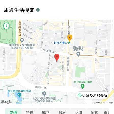
周邊生活機能
街景及路線導航
交通
學校
購物
醫療
休閒
寵物
重要