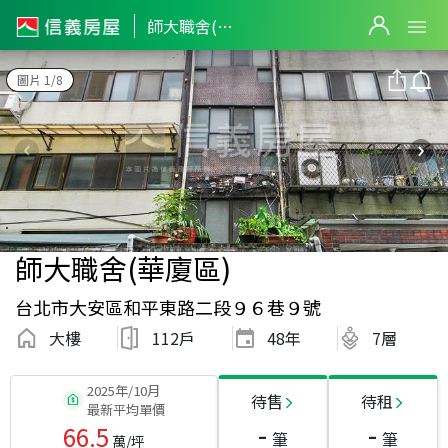
師大職舍(華廈區)
圖片 1/8
師大職舍(華廈區)
台北市大安區和平東路二段９６巷９號
大樓
112戶
48
年
7層
2025年/10月
待售
待租
最新平均單價
-
-
66.5
筆
筆
萬/坪