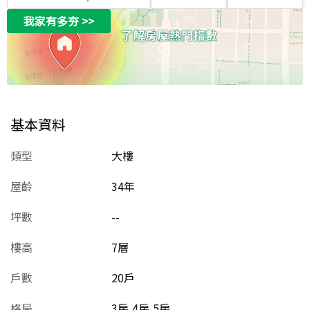
我家有多夯
>>
基本資料
類型
大樓
屋齡
34
年
坪數
--
樓高
7層
戶數
20戶
格局
3房,4房,5房