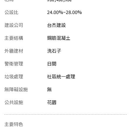
公設比
24.00%~28.00%
建設公司
台杰建設
主要結構
鋼筋混凝土
外牆建材
洗石子
警衛管理
日間
垃圾處理
社區統一處理
無障礙設施
無
公共設施
花園
主要特色