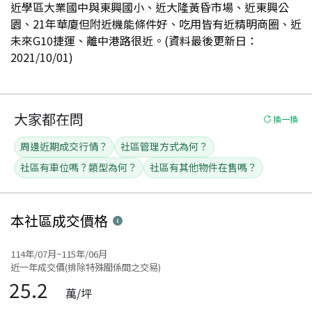
近學區大業國中與東興國小、近大隆黃昏市場、近東興公
園、21年華廈但附近機能條件好、吃用皆有近精明商圈、近
未來G10捷運、離中港路很近。(資料最後更新日：
2021/10/01)
大家都在問
換一換
周邊近期成交行情？
社區管理方式為何？
社區有車位嗎？類型為何？
社區有其他物件在售嗎？
本社區
成交價格
114年/07月~115年/06月
近一年成交價(排除特殊關係間之交易)
25.2
萬/坪