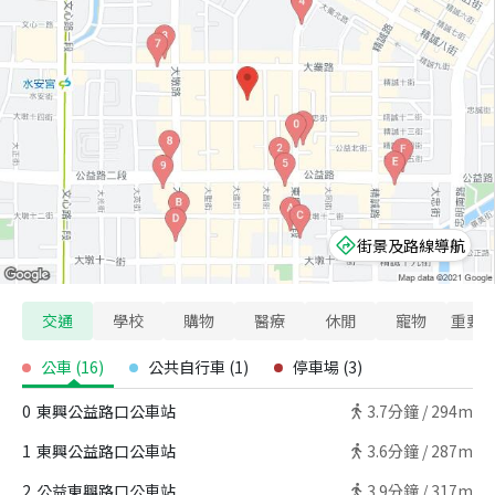
街景及路線導航
交通
學校
購物
醫療
休閒
寵物
重要
公車
(
16
)
公共自行車
(
1
)
停車場
(
3
)
0
東興公益路口公車站
3.7
分鐘 /
294m
1
東興公益路口公車站
3.6
分鐘 /
287m
2
公益東興路口公車站
3.9
分鐘 /
317m