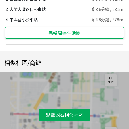
3
大業大墩路口公車站
3.6
分鐘 /
281m
4
東興國小公車站
4.8
分鐘 /
378m
完整周邊生活圈
相似社區/商辦
點擊觀看相似社區