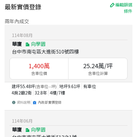
編輯篩選
最新實價登錄
條件
兩年內成交
114
年
08
月
華廈
向學園
台中市南屯區大進街510號四樓
1,400
萬
25.24
萬/坪
含車位價
含車位計算
建坪
55.48
坪
地坪
9.61
坪
有車位
(含車位
--
坪)
4房2廳2衛
32.8
年
4
樓/
7
樓
資料說明
內政部實價登錄
114
年
06
月
華廈
向學園