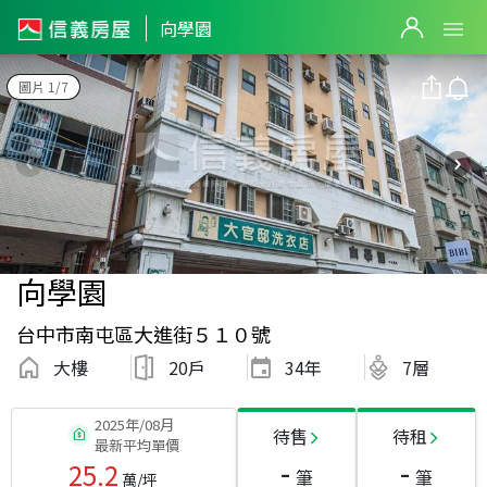
向學園
圖片 1/7
向學園
台中市南屯區大進街５１０號
大樓
20戶
34
年
7層
2025年/08月
待售
待租
最新平均單價
-
-
25.2
筆
筆
萬/坪