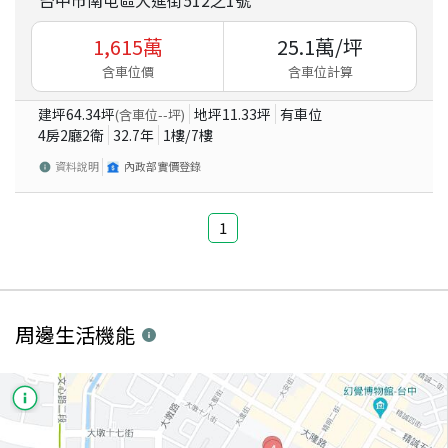
台中市南屯區大進街512之1號
1,615
萬
25.1
萬/坪
含車位價
含車位計算
建坪
64.34
坪
地坪
11.33
坪
有車位
(含車位
--
坪)
4房2廳2衛
32.7
年
1
樓/
7
樓
資料說明
內政部實價登錄
1
周邊生活機能