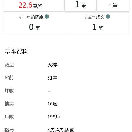
1
-
22.6
筆
筆
萬/坪
詢問度
成交
近一年
近五年
0
1
筆
筆
基本資料
類型
大樓
屋齡
31
年
坪數
--
樓高
16層
戶數
199戶
格局
3房,4房,店面