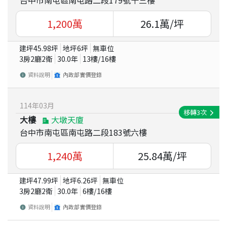
1,200
萬
26.1
萬/坪
建坪
45.98
坪
地坪
6
坪
無車位
3房2廳2衛
30.0
年
13
樓/
16
樓
資料說明
內政部實價登錄
114
年
03
月
移轉
3
次
大樓
大墩天廈
台中市南屯區南屯路二段183號六樓
1,240
萬
25.84
萬/坪
建坪
47.99
坪
地坪
6.26
坪
無車位
3房2廳2衛
30.0
年
6
樓/
16
樓
資料說明
內政部實價登錄