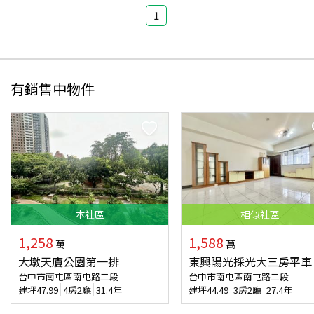
1
有銷售中物件
本
社區
相似
社區
1,258
1,588
萬
萬
大墩天廈公園第一排
東興陽光採光大三房平車
台中市南屯區南屯路二段
台中市南屯區南屯路二段
建坪
47.99
4房2廳
31.4年
建坪
44.49
3房2廳
27.4年