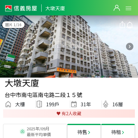
大墩天廈
圖片 1/16
大墩天廈
台中市南屯區南屯路二段１５號
大樓
199戶
31
年
16層
♥️ 有
2
人收藏
2025年/09月
待售
待租
最新平均單價