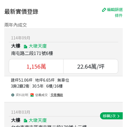
編輯篩選
最新實價登錄
條件
兩年內成交
114
年
09
月
大樓
大墩天廈
南屯路二段171號6樓
1,156
萬
22.64
萬/坪
建坪
51.06
坪
地坪
6.65
坪
無車位
3房2廳2衛
30.5
年
6
樓/
16
樓
資料說明
信義成交
交易備註
114
年
03
月
移轉
2
次
大樓
大墩天廈
台中市南屯區南屯路二段179號十三樓