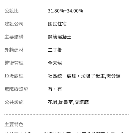
公設比
31.80%~34.00%
建設公司
國民住宅
主要結構
鋼筋混凝土
外牆建材
二丁掛
警衛管理
全天候
垃圾處理
社區統一處理，垃圾子母車,需分類
無障礙設施
有，有
公共設施
花園,圖書室,交誼廳
主要特色