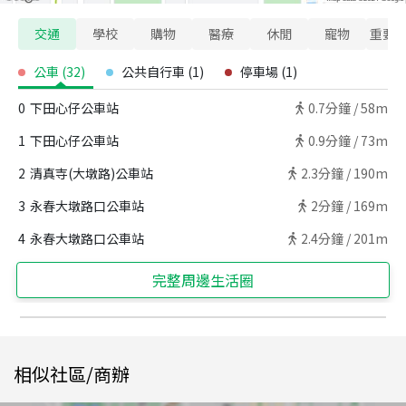
交通
學校
購物
醫療
休閒
寵物
重要
公車
(
32
)
公共自行車
(
1
)
停車場
(
1
)
0
下田心仔公車站
0.7
分鐘 /
58m
1
下田心仔公車站
0.9
分鐘 /
73m
2
清真寺(大墩路)公車站
2.3
分鐘 /
190m
3
永春大墩路口公車站
2
分鐘 /
169m
4
永春大墩路口公車站
2.4
分鐘 /
201m
完整周邊生活圈
相似社區/商辦