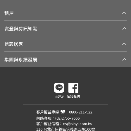
租屋
實登與房訊知識
信義居家
集團與永續發展
加好友
追蹤我們
客戶權益專線
：
0800-211-922
網路客服：
(02)2755-7666
客戶權益信箱：
cs@sinyi.com.tw
110 台北市信義區信義路五段100號