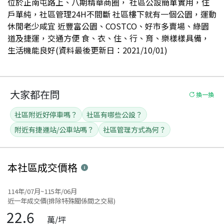
位於正南屯路上、八期精華商圈， 社區公設簡單實用，住
戶單純，社區管理24H不間斷 社區樓下就有一個公園，運動
休閒老少咸宜 近豐富公園、COSTCO、好市多賣場、綠園
道及捷運，交通方便 食、衣、住、行、育、樂樣樣具備，
生活機能良好(資料最後更新日：2021/10/01)
大家都在問
換一換
社區附近好停車嗎？
社區有哪些公設？
附近有捷運站/公車站嗎？
社區管理方式為何？
本社區
成交價格
114年/07月~115年/06月
近一年成交價(排除特殊關係間之交易)
22.6
萬/坪