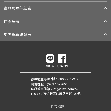
實登與房訊知識
信義居家
集團與永續發展
加好友
追蹤我們
客戶權益專線
：
0800-211-922
網路客服：
(02)2755-7666
客戶權益信箱：
cs@sinyi.com.tw
110 台北市信義區信義路五段100號
門市據點