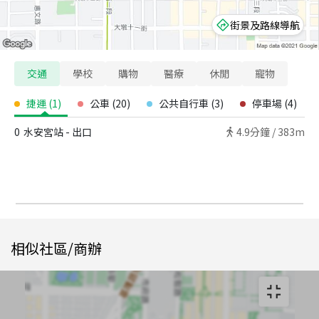
街景及路線導航
交通
學校
購物
醫療
休閒
寵物
捷運
(
1
)
公車
(
20
)
公共自行車
(
3
)
停車場
(
4
)
0
水安宮站 - 出口
4.9
分鐘 /
383m
相似社區/商辦