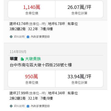
1,140
萬
26.07
萬/坪
含車位價
含車位計算
建坪
43.74
坪
地坪
6.78
坪
有車位
(含車位
--
坪)
3房2廳2衛
32.2
年
7
樓/
8
樓
資料說明
內政部實價登錄
114
年
09
月
華廈
大墩貴族
台中市南屯區大墩十四街258號七樓
950
萬
33.94
萬/坪
含車位價
含車位計算
建坪
27.99
坪
地坪
4.34
坪
有車位
(含車位
--
坪)
2房2廳1衛
32.1
年
7
樓/
8
樓
資料說明
內政部實價登錄