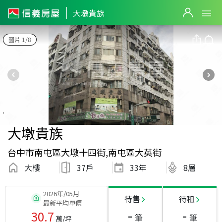
大墩貴族
圖片 1/8
大墩貴族
台中市南屯區大墩十四街,南屯區大英街
大樓
37戶
33
年
8層
2026年/05月
待售
待租
最新平均單價
-
-
30.7
筆
筆
萬/坪