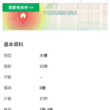
我家有多夯
>>
基本資料
類型
大樓
屋齡
33
年
坪數
--
樓高
8層
戶數
37戶
格局
3房,4房