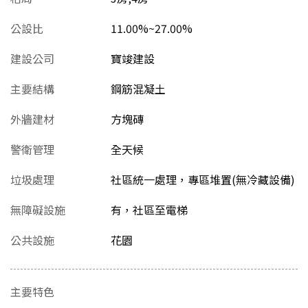
公設比
11.00%~27.00%
建設公司
寶竣建設
主要結構
鋼筋混凝土
外牆建材
方塊磚
警衛管理
全天候
垃圾處理
社區統一處理，專區堆置(無冷藏設備)
無障礙設施
有，社區至電梯
公共設施
花園
主要特色