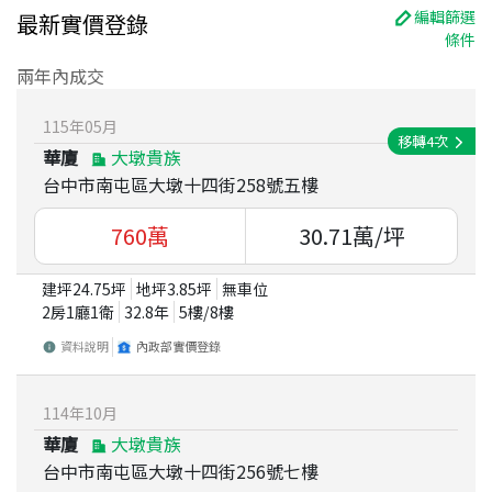
編輯篩選
最新實價登錄
條件
兩年內成交
115
年
05
月
移轉
4
次
華廈
大墩貴族
台中市南屯區大墩十四街258號五樓
760
萬
30.71
萬/坪
建坪
24.75
坪
地坪
3.85
坪
無車位
2房1廳1衛
32.8
年
5
樓/
8
樓
資料說明
內政部實價登錄
114
年
10
月
華廈
大墩貴族
台中市南屯區大墩十四街256號七樓