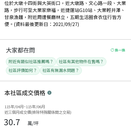
位於大墩十四街與大英街口，近大墩路、文心路一段、大業
路，步行可至大業家樂福，近捷運站G10站、大業輕井澤、
甘泉漁麵，附近周遭餐廳林立，五期生活圈食衣住行皆方
便。(資料最後更新日：2021/09/27)
大家都在問
換一換
附近有類似社區推薦嗎？
社區有其他物件在售嗎？
社區評價如何？
社區有無漏水問題？
本社區
成交價格
115年/04月~115年/06月
近三個月成交價(排除特殊關係間之交易)
30.7
萬/坪