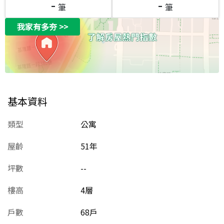
-
-
筆
筆
我家有多夯
>>
基本資料
類型
公寓
屋齡
51
年
坪數
--
樓高
4層
戶數
68戶