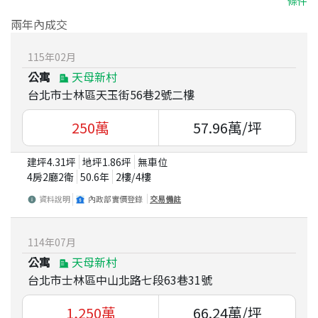
條件
兩年內成交
115
年
02
月
公寓
天母新村
台北市士林區天玉街56巷2號二樓
250
萬
57.96
萬/坪
建坪
4.31
坪
地坪
1.86
坪
無車位
4房2廳2衛
50.6
年
2
樓/
4
樓
資料說明
內政部實價登錄
交易備註
114
年
07
月
公寓
天母新村
台北市士林區中山北路七段63巷31號
1,250
萬
66.24
萬/坪