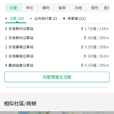
交通
學校
購物
醫療
休閒
寵物
重要
公車
(
24
)
公共自行車
(
1
)
停車場
(
11
)
0
天母新村公車站
1.7
分鐘 /
134m
1
天母新村公車站
3
分鐘 /
200m
2
天母廣場公車站
3.2
分鐘 /
258m
3
天母廣場公車站
3
分鐘 /
262m
4
農訓協會公車站
4.1
分鐘 /
295m
完整周邊生活圈
相似社區/商辦