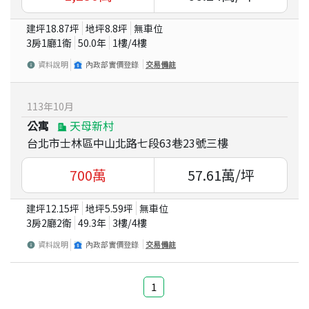
建坪
18.87
坪
地坪
8.8
坪
無車位
3房1廳1衛
50.0
年
1
樓/
4
樓
資料說明
內政部實價登錄
交易備註
113
年
10
月
公寓
天母新村
台北市士林區中山北路七段63巷23號三樓
700
萬
57.61
萬/坪
建坪
12.15
坪
地坪
5.59
坪
無車位
3房2廳2衛
49.3
年
3
樓/
4
樓
資料說明
內政部實價登錄
交易備註
1