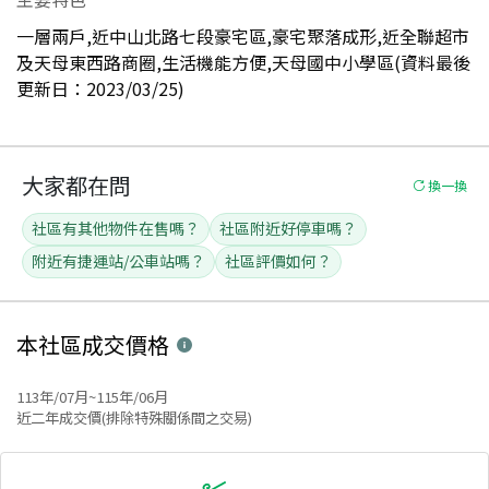
一層兩戶,近中山北路七段豪宅區,豪宅聚落成形,近全聯超市
及天母東西路商圈,生活機能方便,天母國中小學區(資料最後
更新日：2023/03/25)
大家都在問
換一換
社區有其他物件在售嗎？
社區附近好停車嗎？
附近有捷運站/公車站嗎？
社區評價如何？
本社區
成交價格
113年/07月~115年/06月
近二年成交價(排除特殊關係間之交易)