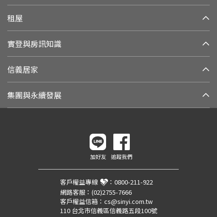
租屋
實登與房訊知識
信義居家
集團與永續發展
加好友
追蹤我們
客戶權益專線
：
0800-211-922
網路客服：
(02)2755-7666
客戶權益信箱：
cs@sinyi.com.tw
110 台北市信義區信義路五段100號