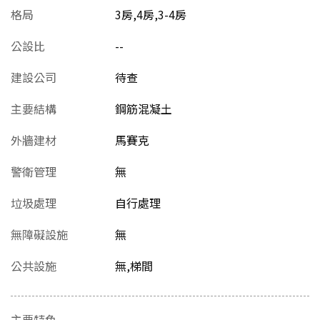
格局
3房,4房,3-4房
公設比
--
建設公司
待查
主要結構
鋼筋混凝土
外牆建材
馬賽克
警衛管理
無
垃圾處理
自行處理
無障礙設施
無
公共設施
無,梯間
主要特色