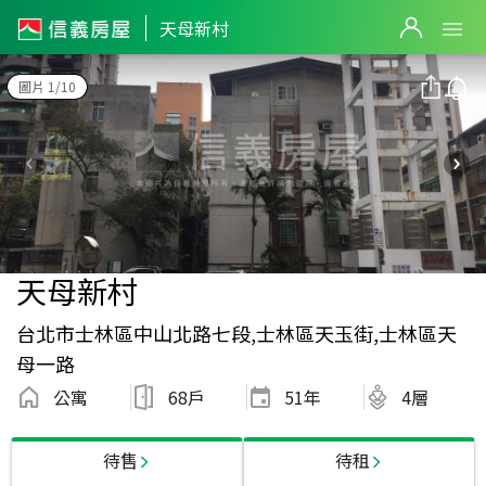
天母新村
圖片 1/10
天母新村
台北市士林區中山北路七段,士林區天玉街,士林區天
母一路
公寓
68戶
51
年
4層
待售
待租