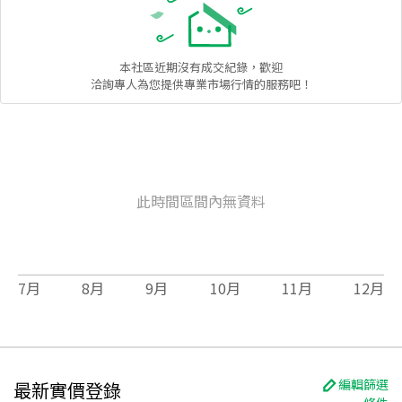
本社區
近期沒有成交紀錄，歡迎
洽詢專人為您提供專業市場行情的服務吧！
此時間區間內無資料
7
月
8
月
9
月
10
月
11
月
12
月
編輯篩選
最新實價登錄