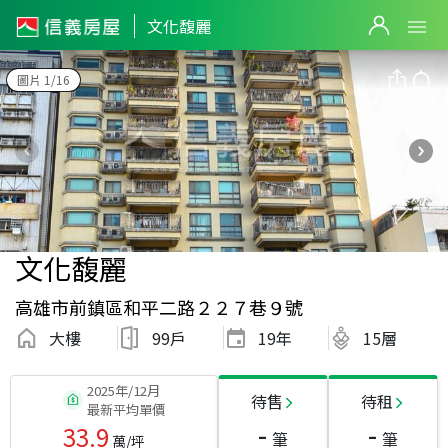
文化馥麗
圖片 1/16
文化馥麗
高雄市前鎮區和平二路２２７巷９號
大樓
99戶
19
年
15層
2025年/12月
待售
待租
最新平均單價
-
-
33.9
筆
筆
萬/坪