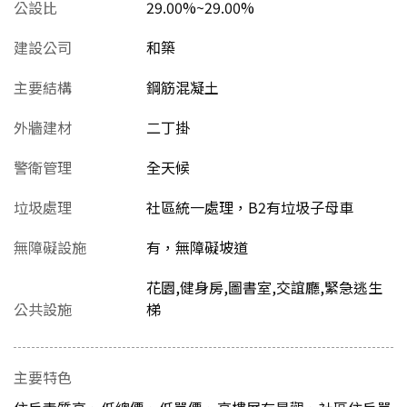
公設比
29.00%~29.00%
建設公司
和築
主要結構
鋼筋混凝土
外牆建材
二丁掛
警衛管理
全天候
垃圾處理
社區統一處理，B2有垃圾子母車
無障礙設施
有，無障礙坡道
花園,健身房,圖書室,交誼廳,緊急逃生
公共設施
梯
主要特色