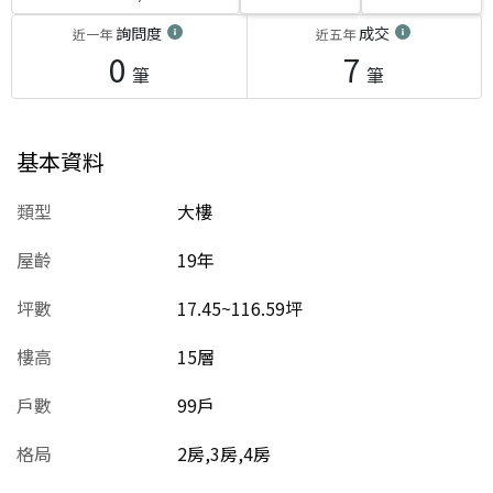
詢問度
成交
近一年
近五年
0
7
筆
筆
基本資料
類型
大樓
屋齡
19
年
坪數
17.45~116.59坪
樓高
15層
戶數
99戶
格局
2房,3房,4房