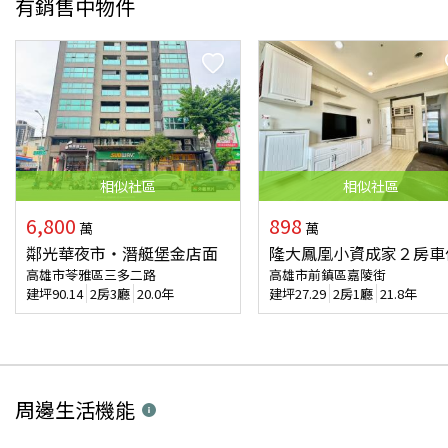
有銷售中物件
相似
社區
相似
社區
6,800
898
萬
萬
鄰光華夜市‧潛艇堡金店面
隆大鳳凰小資成家２房車
高雄市苓雅區三多二路
高雄市前鎮區嘉陵街
建坪
90.14
2房3廳
20.0年
建坪
27.29
2房1廳
21.8年
周邊生活機能