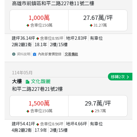
高雄市前鎮區和平二路227巷11號二樓
1,000
萬
27.67
萬/坪
含車位
150
萬
31.27
萬
建坪
36.14
坪
地坪
2.83
坪
有車位
含車位
8.95
坪
2房2廳1衛
18.1
年
2
樓/
15
樓
資料說明
內政部實價登錄
交易備註
114
年
05
月
移轉
2
次
大樓
文化馥麗
和平二路227巷21號2樓
1,500
萬
29.7
萬/坪
含車位
150
萬
29.7
萬
建坪
54.41
坪
地坪
4.66
坪
有車位
含車位
8.96
坪
4房2廳2衛
17.9
年
2
樓/
15
樓