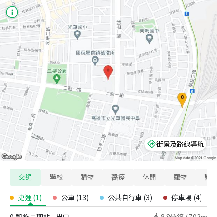
街景及路線導航
交通
學校
購物
醫療
休閒
寵物
警
捷運
(
1
)
公車
(
13
)
公共自行車
(
3
)
停車場
(
4
)
0
凱旋二聖站 - 出口
8.8
分鐘 /
703m