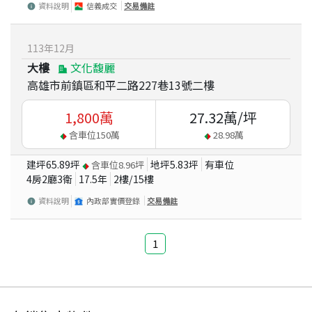
資料說明
信義成交
交易備註
113
年
12
月
大樓
文化馥麗
高雄市前鎮區和平二路227巷13號二樓
1,800
萬
27.32
萬/坪
含車位
150
萬
28.98
萬
建坪
65.89
坪
地坪
5.83
坪
有車位
含車位
8.96
坪
4房2廳3衛
17.5
年
2
樓/
15
樓
資料說明
內政部實價登錄
交易備註
1