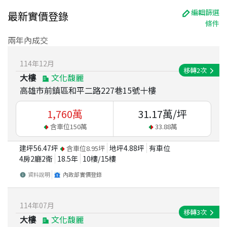
編輯篩選
最新實價登錄
條件
兩年內成交
114
年
12
月
移轉
2
次
大樓
文化馥麗
高雄市前鎮區和平二路227巷15號十樓
1,760
萬
31.17
萬/坪
含車位
150
萬
33.88
萬
建坪
56.47
坪
地坪
4.88
坪
有車位
含車位
8.95
坪
4房2廳2衛
18.5
年
10
樓/
15
樓
資料說明
內政部實價登錄
114
年
07
月
移轉
3
次
大樓
文化馥麗