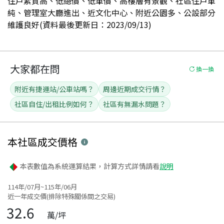
住戶素質高、低總價、低單價、高樓層有景觀、社區住戶單
純、管理室大廳進出、近文化中心、附近公園多、公設部分
維護良好(資料最後更新日：2023/09/13)
大家都在問
換一換
附近有捷運站/公車站嗎？
周邊近期成交行情？
社區自住/出租比例如何？
社區有無漏水問題？
本社區
成交價格
本表數值為系統運算結果，計算方式詳情請看
說明
114年/07月~115年/06月
近一年成交價(排除特殊關係間之交易)
32.6
萬/坪