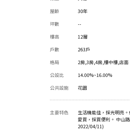
屋齡
30
年
坪數
--
樓高
12層
戶數
263戶
格局
2房,3房,4房,樓中樓,店面
公設比
14.00%~16.00%
公共設施
花園
主要特色
生活機能佳，採光明亮。低
愛買，採買便利。 中山
2022/04/11)