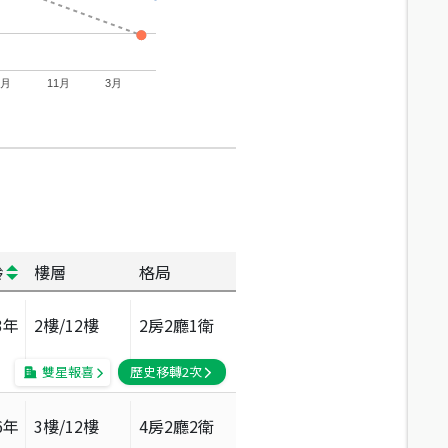
7月
11月
3月
齡
樓層
格局
3
年
2
樓/
12
樓
2房2廳1衛
雙星報喜
歷史移轉
2
次
6
年
3
樓/
12
樓
4房2廳2衛