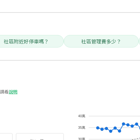
社區附近好停車嗎？
社區管理費多少？
請看
說明
40萬
35萬
30萬