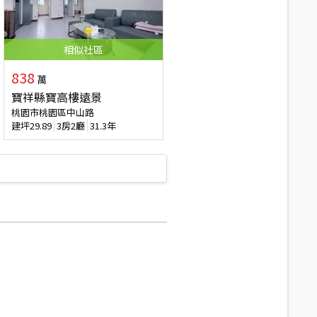
相似
社區
838
萬
寶祥縣寶高樓遠景
桃園市桃園區中山路
建坪
29.89
3房2廳
31.3年