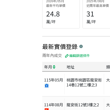
2026年/05月
2025年/08月
最新平均單價
近兩年最高單價
24.8
31
萬/坪
萬/坪
最新實價登錄
兩年內成交
編輯篩選條件
年月
地址
類
115
年
05
月
桃園市桃園區龍安街
14巷12號二樓之3
114
年
08
月
龍安街12號3樓之2