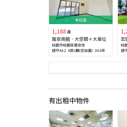
本
社區
1,188
1,
萬
龍安商圈．大空間＋大車位
宏
桃園市桃園區龍安街
桃
建坪
44.2
6房3廳(含加蓋)
30.6年
建
有出租中物件