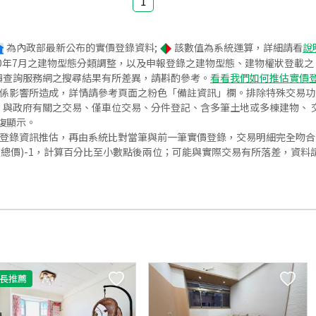
1
為內政部最新公布的實價登錄資料;
該數值為系統運算，詳細請看
說
020年7月之建物型態分類調整，以及申報登錄之建物型態、建物權狀登載
價查詢服務網之搜尋結果有所差異，請斟酌參考。
看看我們如何推估實價
關係影響所造成，詳情請參考頁面之粉色「備註資訊」欄。排除特殊交易
與政府有關之交易、僅車位交易、分件登記、含多筆土地或多棟建物、 交
復顯示。
價登錄資訊推估，再由系統比對當筆與前一筆實價登錄，交易明細完全吻
交總價)-1，計算百分比至小數點後兩位；可能與實際交易有所落差，資料
長推薦