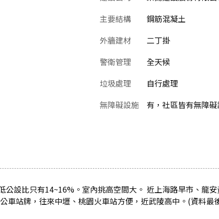
主要結構
鋼筋混凝土
外牆建材
二丁掛
警衛管理
全天候
垃圾處理
自行處理
無障礙設施
有，社區皆有無障礙
公設比只有14~16%。室內挑高空間大。 近上海路早市、龍安
路公車站牌，往來中壢、桃園火車站方便，近武陵高中。(資料最