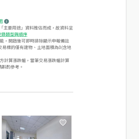
明
之「主要用途」資料推估而成，故資料呈
登錄類型與順序
功能，開啟後可即時排除顯示申報備註
易標的僅有建物、土地面積為0(含地
合方計算漲跌幅，當筆交易漲跌幅計算
請斟酌參考。