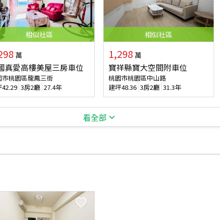
相似
社區
相似
社區
298
1,298
萬
萬
國真愛高樓美屋三房車位
寶祥縣寶大空間附車位
園市桃園區龍鳳三街
桃園市桃園區中山路
坪
42.29
3房2廳
27.4年
建坪
48.36
3房2廳
31.3年
看全部