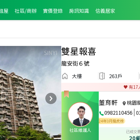
租屋
社區/商辦
實價登錄
房訊知識
信義居家
雙星報喜
龍安街６號
大樓
263戶
♥️ 有
17
董育軒
桃園
0982110456
0
2025年8月區成件TOP1
2025年8月龍虎榜
2024年3月龍虎榜
社區維護人
已成交
20