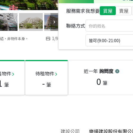
服務需求
我想要
買屋
賣屋
聯絡方式
1
/
9
紹，非物件本身。
皆可(9:00-21:00)
近一年
詢問度
售物件
待租物件
0
1
-
筆
筆
筆
建設公司
樂揚建設股份有限公