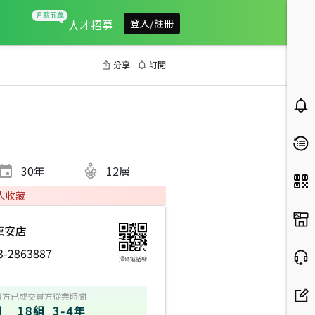
人才招募
登入/註冊
分享
訂閱
30
年
12層
人收藏
龍安店
3-2863887
掃碼電話聊
賣方
已成交買方
從業時間
組
18組
3-4年