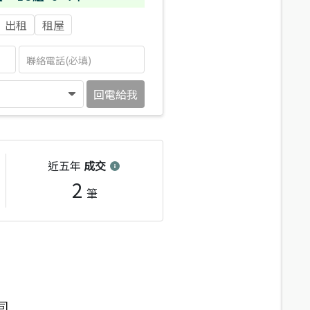
出租
租屋
回電給我
近五年
成交
2
筆
司