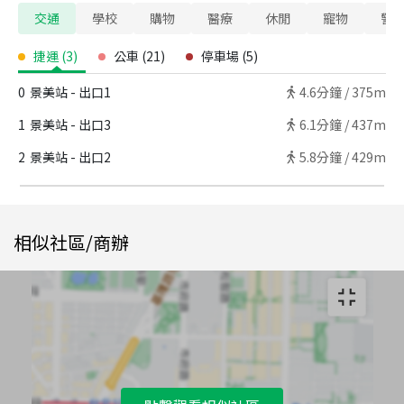
交通
學校
購物
醫療
休閒
寵物
警
捷運
(
3
)
公車
(
21
)
停車場
(
5
)
0
景美站 - 出口1
4.6
分鐘 /
375m
1
景美站 - 出口3
6.1
分鐘 /
437m
2
景美站 - 出口2
5.8
分鐘 /
429m
相似社區/商辦