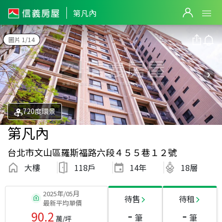
第凡內
圖片 1/14
720度環景
第凡內
台北市文山區羅斯福路六段４５５巷１２號
大樓
118戶
14
年
18層
2025年/05月
待售
待租
最新平均單價
-
-
90.2
筆
筆
萬/坪