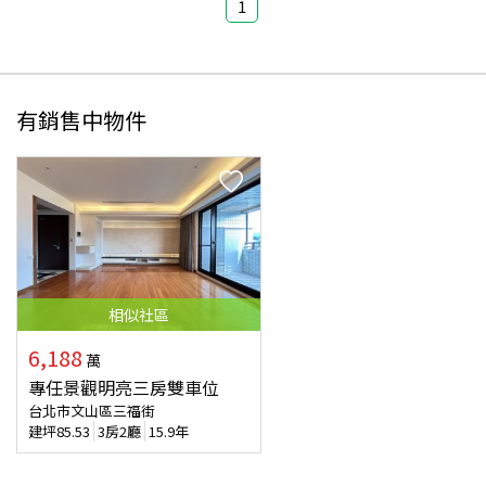
1
有銷售中物件
相似
社區
6,188
萬
專任景觀明亮三房雙車位
台北市文山區三福街
建坪
85.53
3房2廳
15.9年