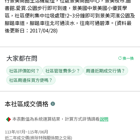
行景美商圈生活機能佳，位處景美商圈中心，景美夜市.圖
書館.愛買.公園步行即可到達，景美國中景美國小優質學
區，社區便利集中垃圾處理!2~3分鐘即可到景美河濱公園及
腳踏車道，腳踏車往北可通淡水，往南可通碧潭。(資料最
後更新日：2017/04/28)
大家都在問
換一換
社區評價如何？
社區管理費多少？
周邊近期成交行情？
社區周邊採買方便嗎？
本社區
成交價格
本表數值為系統運算結果，計算方式詳情請看
說明
113年/07月~115年/06月
近二年成交價(排除特殊關係間之交易)