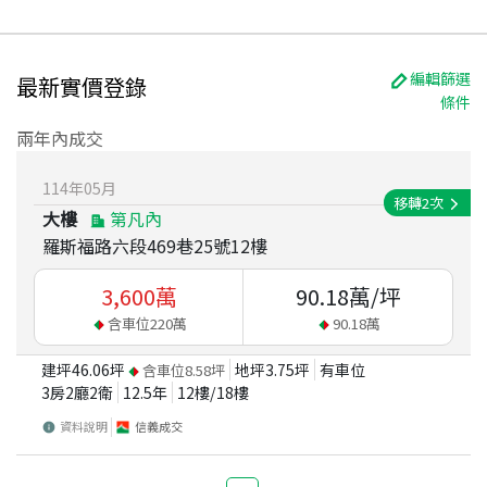
編輯篩選
最新實價登錄
條件
兩年內成交
114
年
05
月
移轉
2
次
大樓
第凡內
羅斯福路六段469巷25號12樓
3,600
萬
90.18
萬/坪
含車位
220
萬
90.18
萬
建坪
46.06
坪
地坪
3.75
坪
有車位
含車位
8.58
坪
3房2廳2衛
12.5
年
12
樓/
18
樓
資料說明
信義成交