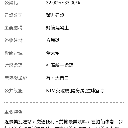
公設比
32.00%~33.00%
建設公司
華非建設
主要結構
鋼筋混凝土
外牆建材
方塊磚
警衛管理
全天候
垃圾處理
社區統一處理
無障礙設施
有，大門口
公共設施
KTV,交誼廳,健身房,撞球室等
主要特色
近景美捷運站，交通便利。前擁景美溪畔，左抱仙跡岩。步