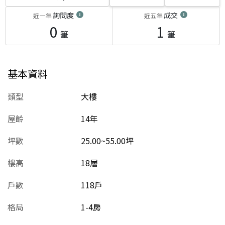
詢問度
成交
近一年
近五年
0
1
筆
筆
基本資料
類型
大樓
屋齡
14
年
坪數
25.00~55.00坪
樓高
18層
戶數
118戶
格局
1-4房