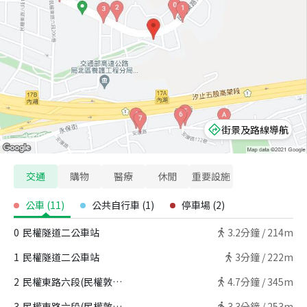
街景及路線導航
交通
購物
醫療
休閒
重要設施
公車
(
11
)
公共自行車
(
1
)
停車場
(
2
)
0
民權隧道二公車站
3.2
分鐘 /
214m
1
民權隧道二公車站
3
分鐘 /
222m
2
民權東路六段(民權敦品)公車站
4.7
分鐘 /
345m
3
民權東路六段(民權敦品)公車站
3.3
分鐘 /
253m