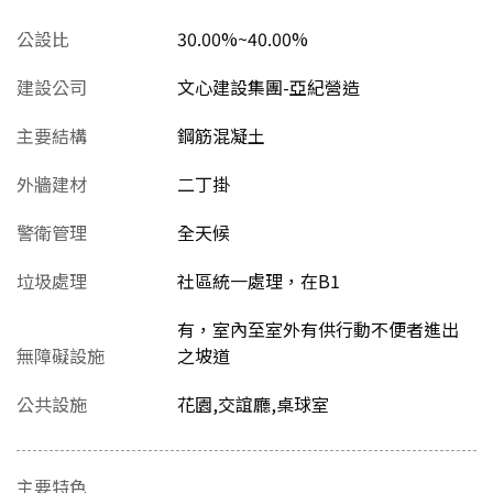
公設比
30.00%~40.00%
建設公司
文心建設集團-亞紀營造
主要結構
鋼筋混凝土
外牆建材
二丁掛
警衛管理
全天候
垃圾處理
社區統一處理，在B1
有，室內至室外有供行動不便者進出
無障礙設施
之坡道
公共設施
花園,交誼廳,桌球室
主要特色