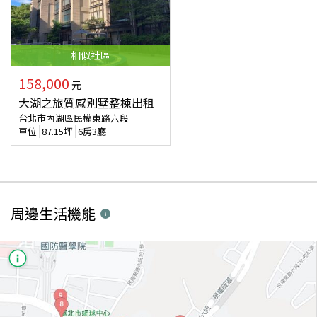
相似
社區
158,000
元
大湖之旅質感別墅整棟出租
台北市內湖區民權東路六段
車位
87.15
坪
6房3廳
周邊生活機能