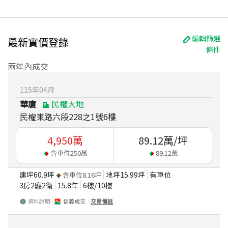
編輯篩選
最新實價登錄
條件
兩年內成交
115
年
04
月
華廈
民權大地
民權東路六段228之1號6樓
4,950
萬
89.12
萬/坪
含車位
250
萬
89.12
萬
建坪
60.9
坪
地坪
15.99
坪
有車位
含車位
8.16
坪
3房2廳2衛
15.8
年
6
樓/
10
樓
資料說明
信義成交
交易備註