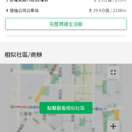
4
晉強公司公車站
29.4
分鐘 /
2338m
完整周邊生活圈
相似社區/商辦
點擊觀看相似社區