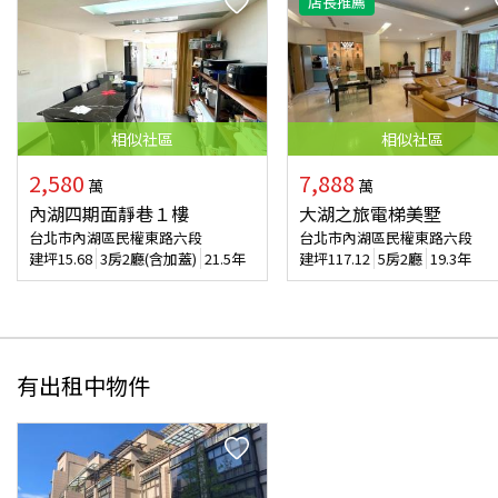
店長推薦
相似
社區
相似
社區
2,580
7,888
萬
萬
內湖四期面靜巷１樓
大湖之旅電梯美墅
台北市內湖區民權東路六段
台北市內湖區民權東路六段
建坪
15.68
3房2廳(含加蓋)
21.5年
建坪
117.12
5房2廳
19.3年
有出租中物件