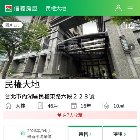
民權大地
圖片 1/8
民權大地
台北市內湖區民權東路六段２２８號
大樓
46戶
16
年
10層
♥️ 有
7
人收藏
2026年/04月
待售
待租
最新平均單價