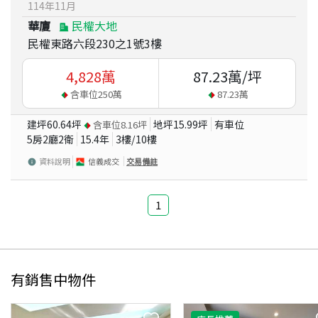
114
年
11
月
華廈
民權大地
民權東路六段230之1號3樓
4,828
萬
87.23
萬/坪
含車位
250
萬
87.23
萬
建坪
60.64
坪
地坪
15.99
坪
有車位
含車位
8.16
坪
5房2廳2衛
15.4
年
3
樓/
10
樓
資料說明
信義成交
交易備註
1
有銷售中物件