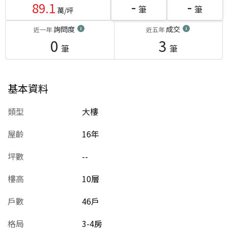
-
-
89.1
筆
筆
萬/坪
詢問度
成交
近一年
近五年
0
3
筆
筆
基本資料
類型
大樓
屋齡
16
年
坪數
--
樓高
10層
戶數
46戶
格局
3-4房