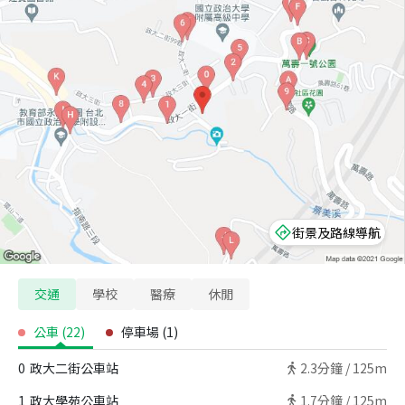
街景及路線導航
交通
學校
醫療
休閒
公車
(
22
)
停車場
(
1
)
0
政大二街公車站
2.3
分鐘 /
125m
1
政大學苑公車站
1.7
分鐘 /
125m