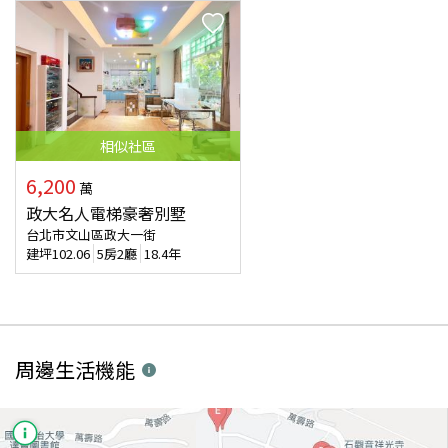
相似
社區
6,200
萬
政大名人電梯豪奢別墅
台北市文山區政大一街
建坪
102.06
5房2廳
18.4年
周邊生活機能