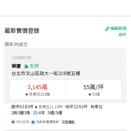
編輯篩選
最新實價登錄
條件
兩年內成交
114
年
07
月
華廈
天然
台北市文山區政大一街218號五樓
3,145
萬
55
萬/坪
含車位
250
萬
55
萬
建坪
63.83
坪
地坪
22.62
坪
有車位
含車位
11.19
坪
3房3廳3衛
15.4
年
5
樓/
5
樓
資料說明
內政部實價登錄
交易備註