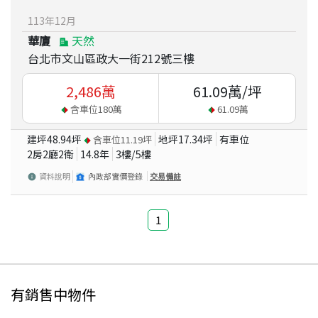
113
年
12
月
華廈
天然
台北市文山區政大一街212號三樓
2,486
萬
61.09
萬/坪
含車位
180
萬
61.09
萬
建坪
48.94
坪
地坪
17.34
坪
有車位
含車位
11.19
坪
2房2廳2衛
14.8
年
3
樓/
5
樓
資料說明
內政部實價登錄
交易備註
1
有銷售中物件