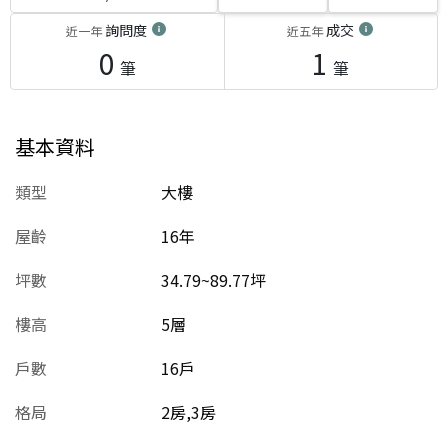
詢問度
成交
近一年
近五年
0
1
筆
筆
基本資料
類型
大樓
屋齡
16
年
坪數
34.79~89.77坪
樓高
5層
戶數
16戶
格局
2房,3房