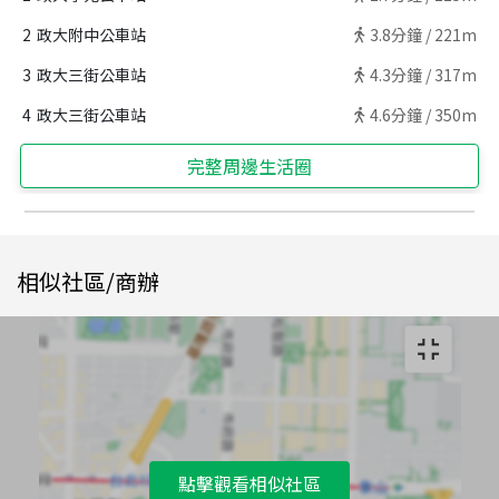
2
政大附中公車站
3.8
分鐘 /
221m
3
政大三街公車站
4.3
分鐘 /
317m
4
政大三街公車站
4.6
分鐘 /
350m
完整周邊生活圈
相似社區/商辦
點擊觀看相似社區