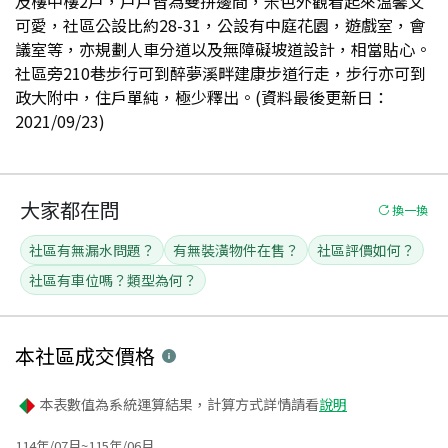
及樓中樓2戶，戶戶皆為雙拼邊間，米色外觀看起來溫馨又
可愛，社區公設比約28-31，公設有中庭花園，遊戲室，會
議室等，亦規劃人車分道以及無障礙坡道設計，相當貼心。
社區旁210巷步行可到醉夢溪畔建康步道行走，步行亦可到
政大附中，住戶單純，極少釋出。(資料最後更新日：
2021/09/23)
大家都在問
換一換
社區有無漏水問題？
有無裝潢物件在售？
社區評價如何？
社區有車位嗎？類型為何？
本社區
成交價格
本表數值為系統運算結果，計算方式詳情請看
說明
114年/07月~115年/06月