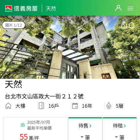
天然
圖片 1/12
天然
台北市文山區政大一街２１２號
大樓
16戶
16
年
5層
2025年/07月
待售
待租
最新平均單價
-
-
55
筆
筆
萬/坪