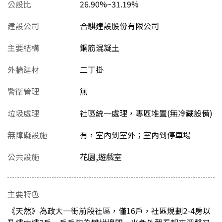
公設比
26.90%~31.19%
建設公司
合騏建設股份有限公司
主要結構
鋼筋混凝土
外牆建材
二丁掛
警衛管理
無
垃圾處理
社區統一處理，專區堆置(無冷藏設備)
無障礙設施
有，室內到室外；室內到停車場
公共設施
花園,遊戲室
主要特色
《天然》為政大一街前段社區，僅16戶，社區規劃2-4房以