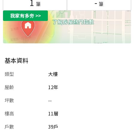
1
-
筆
筆
我家有多夯
>>
基本資料
類型
大樓
屋齡
12
年
坪數
--
樓高
11層
戶數
39戶