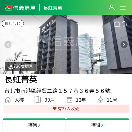
長虹菁英
圖片 1/12
720度環景
長虹菁英
台北市南港區經貿二路１５７巷３６弄５６號
大樓
39戶
12
年
11層
♥️ 有
27
人收藏
待售
待租