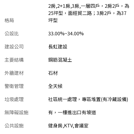
2房,2+1房,3房,一層四戶，2房2戶，為
25坪型，面經貿二路；3房2戶，為37
格局
坪型
公設比
33.00%~34.00%
建設公司
長虹建設
主要結構
鋼筋混凝土
外牆建材
石材
警衛管理
全天候
垃圾處理
社區統一處理，專區堆置(有冷藏設備)
無障礙設施
有，一樓進出口有坡道
公共設施
健身房,KTV,會議室