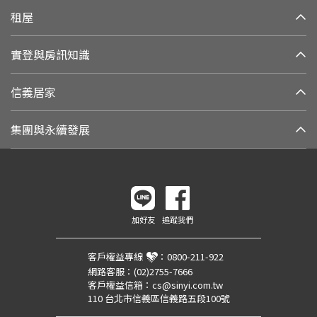
租屋
實登與房訊知識
信義居家
集團與永續發展
加好友
追蹤我們
客戶權益專線
：
0800-211-922
網路客服：
(02)2755-7666
客戶權益信箱：
cs@sinyi.com.tw
110 台北市信義區信義路五段100號