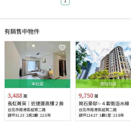
1
有銷售中物件
本
社區
相似
社區
3,488
9,750
萬
萬
長虹菁英｜近捷運高樓２房
崗石豪邸✨４套衛浴水線
台北市南港區經貿二路
台北市南港區經貿二路
建坪
31.23
2房2廳
12.5年
建坪
124.27
1廳1室
13.8年