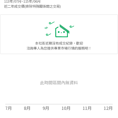
113年/07月~115年/06月
近二年成交價(排除特殊關係間之交易)
本社區
近期沒有成交紀錄，歡迎
洽詢專人為您提供專業市場行情的服務吧！
此時間區間內無資料
7
月
8
月
9
月
10
月
11
月
12
月