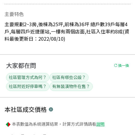
主要特色
主要規劃2~3房,後棟為25坪,前棟為36坪 總戶數39戶每層4
戶,每層四戶近捷運站,一樓有兩個店面,社區入住率約8成(資
料最後更新日：2022/08/10)
大家都在問
換一換
社區管理方式為何？
社區有哪些公設？
社區附近好停車嗎？
有無裝潢物件在售？
本社區
成交價格
本表數值為系統運算結果，計算方式詳情請看
說明