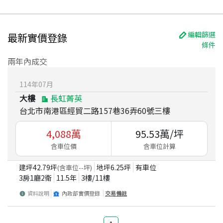
編輯篩選
最新實價登錄
條件
兩年內成交
114
年
07
月
大樓
長虹菁英
台北市南港區經貿二路157巷36弄60號三樓
4,088
萬
95.53
萬/坪
含車位價
含車位計算
建坪
42.79
坪
地坪
6.25
坪
有車位
(含車位
--
坪)
3房1廳2衛
11.5
年
3
樓/
11
樓
資料說明
內政部實價登錄
交易備註