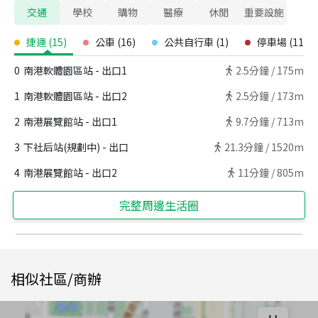
交通
學校
購物
醫療
休閒
重要設施
捷運
(
15
)
公車
(
16
)
公共自行車
(
1
)
停車場
(
11
)
0
南港軟體園區站 - 出口1
2.5
分鐘 /
175m
1
南港軟體園區站 - 出口2
2.5
分鐘 /
173m
2
南港展覽館站 - 出口1
9.7
分鐘 /
713m
3
下社后站(規劃中) - 出口
21.3
分鐘 /
1520m
4
南港展覽館站 - 出口2
11
分鐘 /
805m
完整周邊生活圈
相似社區/商辦