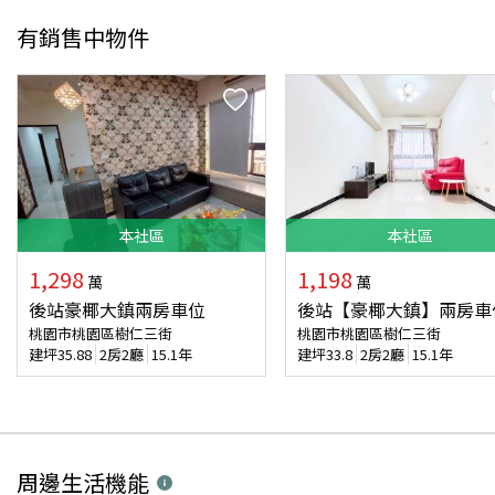
有銷售中物件
本
社區
本
社區
1,298
1,198
萬
萬
後站豪椰大鎮兩房車位
後站【豪椰大鎮】兩房車
桃園市桃園區樹仁三街
桃園市桃園區樹仁三街
建坪
35.88
2房2廳
15.1年
建坪
33.8
2房2廳
15.1年
周邊生活機能