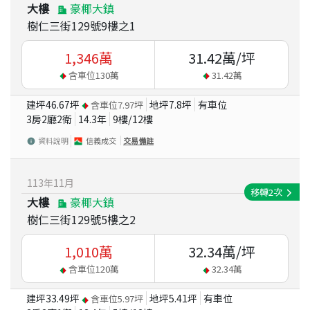
大樓
豪椰大鎮
樹仁三街129號9樓之1
1,346
萬
31.42
萬/坪
含車位
130
萬
31.42
萬
建坪
46.67
坪
地坪
7.8
坪
有車位
含車位
7.97
坪
3房2廳2衛
14.3
年
9
樓/
12
樓
資料說明
信義成交
交易備註
113
年
11
月
移轉
2
次
大樓
豪椰大鎮
樹仁三街129號5樓之2
1,010
萬
32.34
萬/坪
含車位
120
萬
32.34
萬
建坪
33.49
坪
地坪
5.41
坪
有車位
含車位
5.97
坪