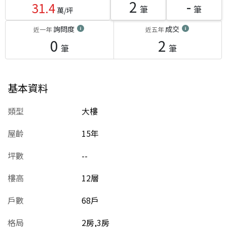
2
-
31.4
筆
筆
萬/坪
詢問度
成交
近一年
近五年
0
2
筆
筆
基本資料
類型
大樓
屋齡
15
年
坪數
--
樓高
12層
戶數
68戶
格局
2房,3房