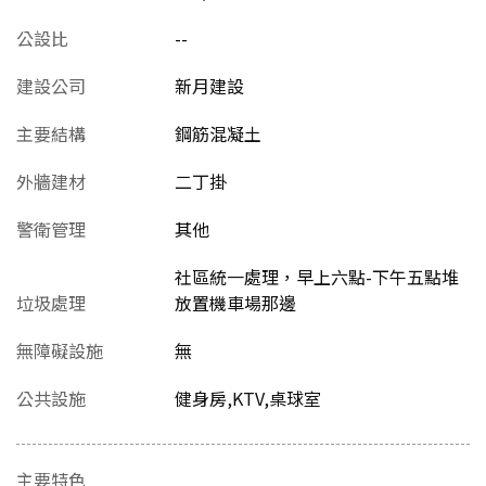
公設比
--
建設公司
新月建設
主要結構
鋼筋混凝土
外牆建材
二丁掛
警衛管理
其他
社區統一處理，早上六點-下午五點堆
垃圾處理
放置機車場那邊
無障礙設施
無
公共設施
健身房,KTV,桌球室
主要特色