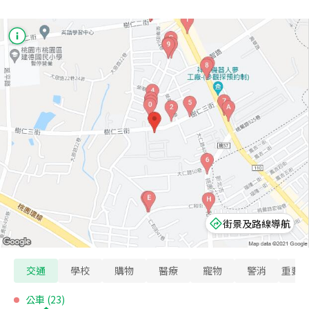
街景及路線導航
交通
學校
購物
醫療
寵物
警消
重要
公車
(
23
)