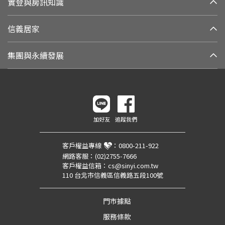
實登與房訊知識
信義居家
集團與永續發展
加好友
追蹤我們
客戶權益專線
：
0800-211-922
網路客服：
(02)2755-7666
客戶權益信箱：
cs@sinyi.com.tw
110 台北市信義區信義路五段100號
門市據點
服務條款