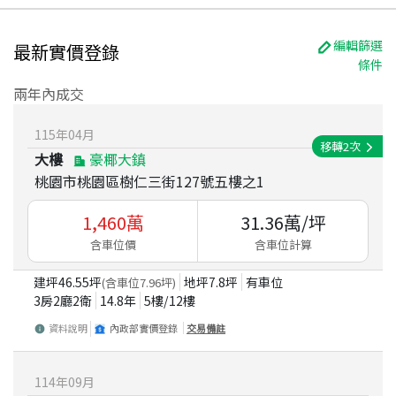
編輯篩選
最新實價登錄
條件
兩年內成交
115
年
04
月
移轉
2
次
大樓
豪椰大鎮
桃園市桃園區樹仁三街127號五樓之1
1,460
萬
31.36
萬/坪
含車位價
含車位計算
建坪
46.55
坪
地坪
7.8
坪
有車位
(含車位
7.96
坪)
3房2廳2衛
14.8
年
5
樓/
12
樓
資料說明
內政部實價登錄
交易備註
114
年
09
月