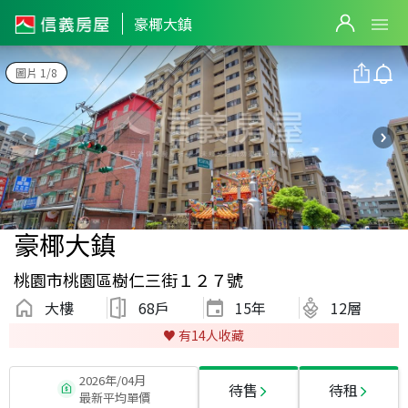
豪椰大鎮
圖片 1/8
豪椰大鎮
桃園市桃園區樹仁三街１２７號
大樓
68戶
15
年
12層
♥️ 有
14
人收藏
2026年/04月
待售
待租
最新平均單價