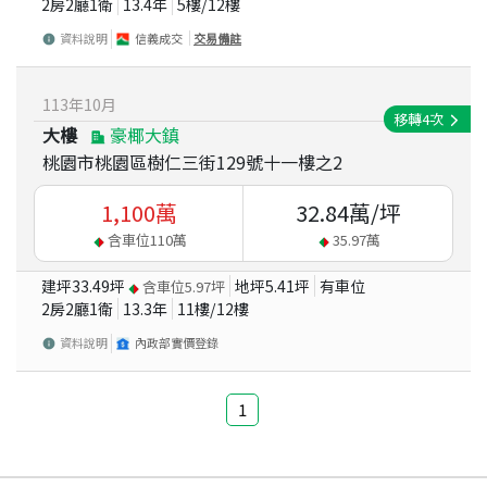
2房2廳1衛
13.4
年
5
樓/
12
樓
資料說明
信義成交
交易備註
113
年
10
月
移轉
4
次
大樓
豪椰大鎮
桃園市桃園區樹仁三街129號十一樓之2
1,100
萬
32.84
萬/坪
含車位
110
萬
35.97
萬
建坪
33.49
坪
地坪
5.41
坪
有車位
含車位
5.97
坪
2房2廳1衛
13.3
年
11
樓/
12
樓
資料說明
內政部實價登錄
1