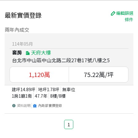
編輯篩選
最新實價登錄
條件
兩年內成交
114
年
05
月
套房
天府大樓
台北市中山區中山北路二段27巷17號八樓之5
1,120
萬
75.22
萬/坪
建坪
14.89
坪
地坪
1.78
坪
無車位
1房1廳1衛
47.7
年
8
樓/
8
樓
資料說明
內政部實價登錄
1