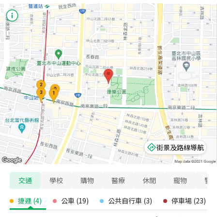
街景及路線導航
交通
學校
購物
醫療
休閒
寵物
警
捷運
(
4
)
公車
(
19
)
公共自行車
(
3
)
停車場
(
23
)