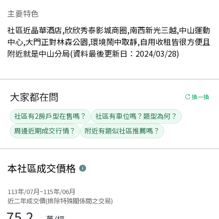
主要特色
社區近晶華酒店,欣欣秀泰影城商圈,南西新光三越,中山運動
中心,大門正對林森公園,環境鬧中取靜,自用收租皆很方便且
附近就是中山分局(資料最後更新日：2024/03/28)
大家都在問
換一換
社區有2房戶型在售嗎？
社區有車位嗎？類型為何？
周邊近期成交行情？
附近有類似社區推薦嗎？
本社區
成交價格
113年/07月~115年/06月
近二年成交價(排除特殊關係間之交易)
75.2
萬/坪