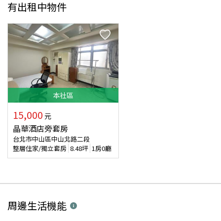
有出租中物件
本
社區
15,000
元
晶華酒店旁套房
台北市中山區中山北路二段
整層住家/獨立套房
8.48
坪
1房0廳
周邊生活機能