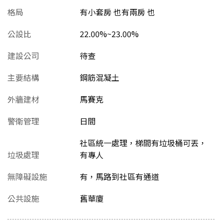
格局
有小套房 也有兩房 也
公設比
22.00%~23.00%
建設公司
待查
主要結構
鋼筋混凝土
外牆建材
馬賽克
警衛管理
日間
社區統一處理，梯間有垃圾桶可丟，
垃圾處理
有專人
無障礙設施
有，馬路到社區有通道
公共設施
舊華廈