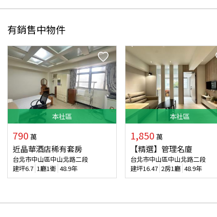
有銷售中物件
本
社區
本
社區
790
1,850
萬
萬
近晶華酒店稀有套房
【精選】管理名廈
台北市中山區中山北路二段
台北市中山區中山北路二段
建坪
6.7
1廳1衛
48.9年
建坪
16.47
2房1廳
48.9年