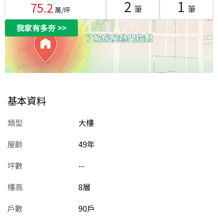
2
1
75.2
筆
筆
萬/坪
我家有多夯
>>
基本資料
類型
大樓
屋齡
49
年
坪數
--
樓高
8層
戶數
90戶