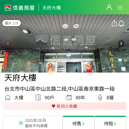
天府大樓
圖片 1/9
天府大樓
台北市中山區中山北路二段,中山區南京東路一段
大樓
90戶
49
年
8層
♥️ 有
30
人收藏
2025年/05月
待售
待租
最新平均單價